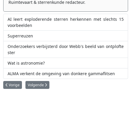
Ruimtevaart & sterrenkunde redacteur.
AI leert exploderende sterren herkennen met slechts 15
voorbeelden
Superreuzen
Onderzoekers verbijsterd door Webb's beeld van ontplofte
ster
Wat is astronomie?
ALMA verkent de omgeving van donkere gammaflitsen
Vorig artikel: Maak kennis met het vroegst bevestigde zwarte gat in het hee
Volgende artikel: Hubble en Chandra ruimtetelescopen ontde
Vorige
Volgende