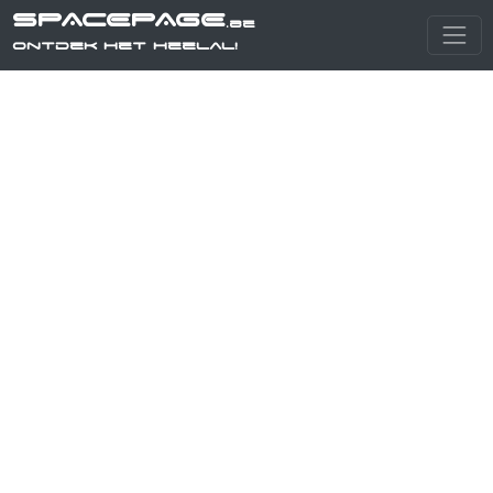
SPACEPAGE
.be
Ontdek het heelal!