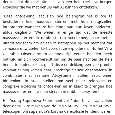
denken dat dit deel uitmaakt van een hele reeks verborgen
explosies die we met behulp van AI kunnen ontdekken.”
“Deze ontdekking laat zien hoe belangrijk het is om te
bestuderen hoe massieve sterren met hun metgezellen
interageren wanneer ze het einde van hun leven naderen”,
aldus Gagliano. “We weten al enige tijd dat de meeste
massieve sterren in dubbelsterren voorkomen, maar het is
uiterst zeldzaam om er een te betrappen op het moment dat
ze massa uitwisselen kort voordat ze exploderen.” Nu het Vera
C. Rubin Observatorium onlangs zijn eerste beelden heeft
onthuld en zich voorbereidt om om de paar nachten de hele
hemel te onderzoeken, geeft deze ontdekking een voorproefje
van wat er nog komen gaat. Krachtige nieuwe observatoria, in
combinatie met realtime AI-systemen, zullen astronomen
binnenkort in staat stellen om veel meer zeldzame en
complexe explosies te ontdekken en in kaart te brengen hoe
massieve sterren leven en sterven in dubbelstersystemen.
Het Young Supernova Experiment zal Rubin blijven aanvullen
door gebruik te maken van de Pan-STARRS1- en Pan-STARRS2-
telescopen om supernova's kort na de explosie te identificeren.