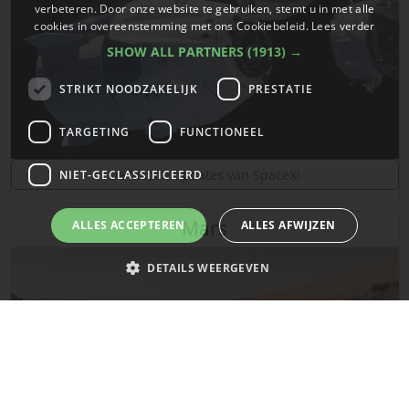
verbeteren. Door onze website te gebruiken, stemt u in met alle
cookies in overeenstemming met ons Cookiebeleid.
Lees verder
SHOW ALL PARTNERS
(1913) →
STRIKT NOODZAKELIJK
PRESTATIE
TARGETING
FUNCTIONEEL
De laatste updates van SpaceX!
NIET-GECLASSIFICEERD
Mars
ALLES ACCEPTEREN
ALLES AFWIJZEN
DETAILS WEERGEVEN
Strikt noodzakelijk
Prestatie
Targeting
Functioneel
Niet-geclassificeerd
Strikt noodzakelijke cookies maken de kernfunctionaliteiten van de