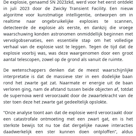
De explosie, genaamd SN 2023zkd, werd voor het eerst ontdekt
in juli 2023 door de Zwicky Transient Facility. Een nieuw
algoritme voor kunstmatige intelligentie, ontworpen om in
realtime naar ongebruikelijke explosies te scannen,
detecteerde de explosie als eerste, en dankzij die vroege
waarschuwing konden astronomen onmiddellijk beginnen met
vervolgobservaties, een essentiële stap om het volledige
verhaal van de explosie vast te leggen. Tegen de tijd dat de
explosie voorbij was, was deze waargenomen door een groot
aantal telescopen, zowel op de grond als vanuit de ruimte.
De wetenschappers denken dat de meest waarschijnlijke
interpretatie is dat de massieve ster in een dodelijke baan
rond het zwarte gat zat. Naarmate er energie uit de baan
verloren ging, nam de afstand tussen beide objecten af, totdat
de supernova werd veroorzaakt door de zwaartekracht van de
ster toen deze het zwarte gat gedeeltelijk opslokte.
“Onze analyse toont aan dat de explosie werd veroorzaakt door
een catastrofale ontmoeting met een zwart gat, en is het
sterkste bewijs tot nu toe dat dergelijke nauwe interacties
daadwerkelijk een ster kunnen doen ontploffen”, aldus