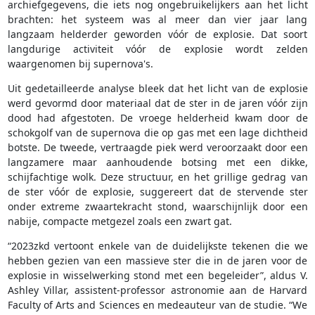
archiefgegevens, die iets nog ongebruikelijkers aan het licht
brachten: het systeem was al meer dan vier jaar lang
langzaam helderder geworden vóór de explosie. Dat soort
langdurige activiteit vóór de explosie wordt zelden
waargenomen bij supernova's.
Uit gedetailleerde analyse bleek dat het licht van de explosie
werd gevormd door materiaal dat de ster in de jaren vóór zijn
dood had afgestoten. De vroege helderheid kwam door de
schokgolf van de supernova die op gas met een lage dichtheid
botste. De tweede, vertraagde piek werd veroorzaakt door een
langzamere maar aanhoudende botsing met een dikke,
schijfachtige wolk. Deze structuur, en het grillige gedrag van
de ster vóór de explosie, suggereert dat de stervende ster
onder extreme zwaartekracht stond, waarschijnlijk door een
nabije, compacte metgezel zoals een zwart gat.
“2023zkd vertoont enkele van de duidelijkste tekenen die we
hebben gezien van een massieve ster die in de jaren voor de
explosie in wisselwerking stond met een begeleider”, aldus V.
Ashley Villar, assistent-professor astronomie aan de Harvard
Faculty of Arts and Sciences en medeauteur van de studie. “We