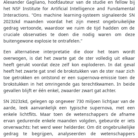
Alexander Gagliano, hoofdauteur van de studie en fellow bij
het NSF Institute for Artificial Intelligence and Fundamental
Interactions. “Ons machine learning-systeem signaleerde SN
2023zkd maanden voordat het zijn meest ongebruikelijke
gedrag vertoonde, waardoor we ruim de tijd hadden om de
cruciale observaties te doen die nodig waren om deze
buitengewone explosie te ontrafelen.”
Een alternatieve interpretatie die door het team wordt
overwogen, is dat het zwarte gat de ster volledig uit elkaar
heeft gerukt voordat deze zelf kon exploderen. In dat geval
heeft het zwarte gat snel de brokstukken van de ster naar zich
toe getrokken en ontstond er een supernova-emissie toen de
brokstukken in het omringende gas terechtkwamen. In beide
gevallen blijft er één enkel, zwaarder zwart gat achter.
SN 2023zkd, gelegen op ongeveer 730 miljoen lichtjaar van de
aarde, leek aanvankelijk een typische supernova, met een
enkele lichtflits. Maar toen de wetenschappers de afname
ervan gedurende enkele maanden volgden, gebeurde er iets
onverwachts: het werd weer helderder. Om dit ongebruikelijke
gedrag te begrijpen, analyseerden de wetenschappers