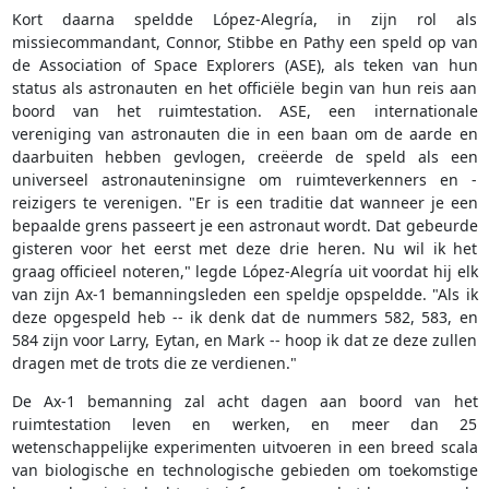
Kort daarna speldde López-Alegría, in zijn rol als
missiecommandant, Connor, Stibbe en Pathy een speld op van
de Association of Space Explorers (ASE), als teken van hun
status als astronauten en het officiële begin van hun reis aan
boord van het ruimtestation. ASE, een internationale
vereniging van astronauten die in een baan om de aarde en
daarbuiten hebben gevlogen, creëerde de speld als een
universeel astronauteninsigne om ruimteverkenners en -
reizigers te verenigen. "Er is een traditie dat wanneer je een
bepaalde grens passeert je een astronaut wordt. Dat gebeurde
gisteren voor het eerst met deze drie heren. Nu wil ik het
graag officieel noteren," legde López-Alegría uit voordat hij elk
van zijn Ax-1 bemanningsleden een speldje opspeldde. "Als ik
deze opgespeld heb -- ik denk dat de nummers 582, 583, en
584 zijn voor Larry, Eytan, en Mark -- hoop ik dat ze deze zullen
dragen met de trots die ze verdienen."
De Ax-1 bemanning zal acht dagen aan boord van het
ruimtestation leven en werken, en meer dan 25
wetenschappelijke experimenten uitvoeren in een breed scala
van biologische en technologische gebieden om toekomstige