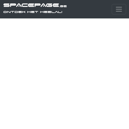
SPACEPAGE
.be
Ontdek het heelal!