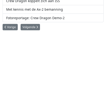
Crew Dragon koppelt zich aan ISS
Met kennis met de Ax-2 bemanning
Fotoreportage: Crew Dragon Demo-2
Vorig artikel: Northrop Grumman brengt NASA-experimenten en bevoorrad
Volgende artikel: Starliner ruimtecapsule terug op aarde
Vorige
Volgende