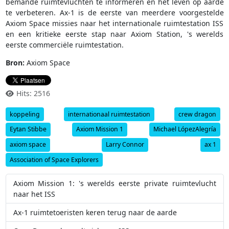
bemande ruimtevluchten te informeren en het leven op aarde
te verbeteren. Ax-1 is de eerste van meerdere voorgestelde
Axiom Space missies naar het internationale ruimtestation ISS
en een kritieke eerste stap naar Axiom Station, 's werelds
eerste commerciële ruimtestation.
Bron:
Axiom Space
Hits: 2516
koppeling
internationaal ruimtestation
crew dragon
Eytan Stibbe
Axiom Mission 1
Michael LópezAlegría
axiom space
Larry Connor
ax 1
Association of Space Explorers
Axiom Mission 1: 's werelds eerste private ruimtevlucht
naar het ISS
Ax-1 ruimtetoeristen keren terug naar de aarde