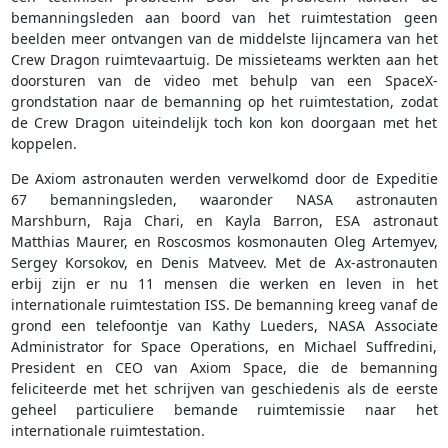
bemanningsleden aan boord van het ruimtestation geen
beelden meer ontvangen van de middelste lijncamera van het
Crew Dragon ruimtevaartuig. De missieteams werkten aan het
doorsturen van de video met behulp van een SpaceX-
grondstation naar de bemanning op het ruimtestation, zodat
de Crew Dragon uiteindelijk toch kon kon doorgaan met het
koppelen.
De Axiom astronauten werden verwelkomd door de Expeditie
67 bemanningsleden, waaronder NASA astronauten
Marshburn, Raja Chari, en Kayla Barron, ESA astronaut
Matthias Maurer, en Roscosmos kosmonauten Oleg Artemyev,
Sergey Korsokov, en Denis Matveev. Met de Ax-astronauten
erbij zijn er nu 11 mensen die werken en leven in het
internationale ruimtestation ISS. De bemanning kreeg vanaf de
grond een telefoontje van Kathy Lueders, NASA Associate
Administrator for Space Operations, en Michael Suffredini,
President en CEO van Axiom Space, die de bemanning
feliciteerde met het schrijven van geschiedenis als de eerste
geheel particuliere bemande ruimtemissie naar het
internationale ruimtestation.