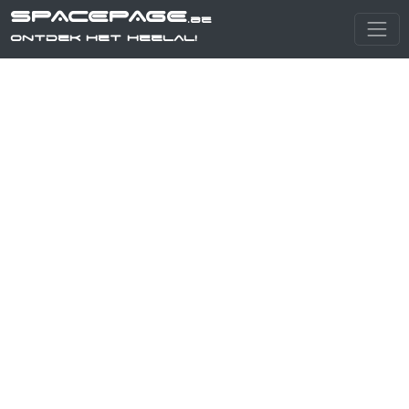
SPACEPAGE
.be
Ontdek het heelal!