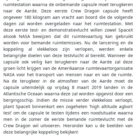
ruimtestation waarna de onbemande capsule moet terugkeren
naar de Aarde. Deze eerste Crew Dragon capsule heeft
ongeveer 180 kilogram aan vracht aan boord die de volgende
dagen zal worden overgeladen naar het ruimtestation. Met
deze eerste test- en demonstratievlucht willen zowel SpaceX
alsook NASA bewijzen dat dit ruimtevaartuig kan gebruikt
worden voor bemande ruimtemissies. Nu de lancering en de
koppeling al vlekkeloos zijn verlopen, werden enkele
belangrijke doelen van deze testvlucht al bereikt. Wanneer de
capsule ook veilig kan terugkeren naar de Aarde zal deze
groen licht krijgen van de Amerikaanse ruimtevaartorganisatie
NASA voor het transport van mensen naar en van de ruimte.
Na de terugkeer in de atmosfeer van de Aarde moet de
capsule uiteindelijk op vrijdag 8 maart 2019 landen in de
Atlantische Oceaan waarna deze zal worden opgevist door een
bergingsschip. Indien de missie verder vlekkeloos verloopt,
plant SpaceX binnenkort een zogeheten 'high altitude agbort
test' om de capsule te testen tijdens een noodsituatie waarna
men in de zomer de eerste bemande ruimtevlucht met de
Crew Dragon wil uitvoeren. Hieronder kan u de beelden van
deze belangrijke koppeling bekijken!