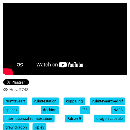
Hits: 5748
ruimtevaart
ruimtestation
koppeling
ruimtevaartbedrijf
spacex
docking
ISS
NASA
internationaal ruimtestation
Falcon 9
dragon capsule
crew dragon
ripley