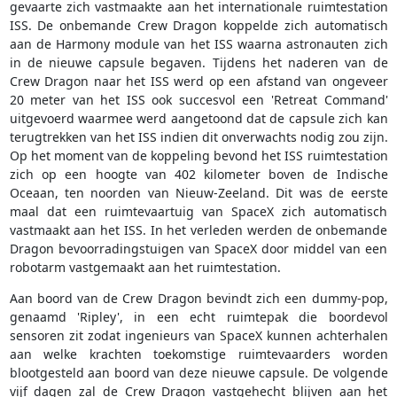
gevaarte zich vastmaakte aan het internationale ruimtestation
ISS. De onbemande Crew Dragon koppelde zich automatisch
aan de Harmony module van het ISS waarna astronauten zich
in de nieuwe capsule begaven. Tijdens het naderen van de
Crew Dragon naar het ISS werd op een afstand van ongeveer
20 meter van het ISS ook succesvol een 'Retreat Command'
uitgevoerd waarmee werd aangetoond dat de capsule zich kan
terugtrekken van het ISS indien dit onverwachts nodig zou zijn.
Op het moment van de koppeling bevond het ISS ruimtestation
zich op een hoogte van 402 kilometer boven de Indische
Oceaan, ten noorden van Nieuw-Zeeland. Dit was de eerste
maal dat een ruimtevaartuig van SpaceX zich automatisch
vastmaakt aan het ISS. In het verleden werden de onbemande
Dragon bevoorradingstuigen van SpaceX door middel van een
robotarm vastgemaakt aan het ruimtestation.
Aan boord van de Crew Dragon bevindt zich een dummy-pop,
genaamd 'Ripley', in een echt ruimtepak die boordevol
sensoren zit zodat ingenieurs van SpaceX kunnen achterhalen
aan welke krachten toekomstige ruimtevaarders worden
blootgesteld aan boord van deze nieuwe capsule. De volgende
vijf dagen zal de Crew Dragon vastgehecht blijven aan het