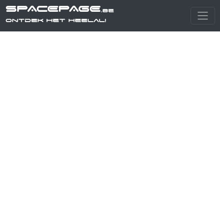
SPACEPAGE
.be
Ontdek het heelal!