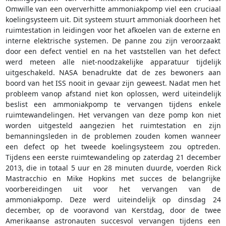
Omwille van een oververhitte ammoniakpomp viel een cruciaal
koelingsysteem uit. Dit systeem stuurt ammoniak doorheen het
ruimtestation in leidingen voor het afkoelen van de externe en
interne elektrische systemen. De panne zou zijn veroorzaakt
door een defect ventiel en na het vaststellen van het defect
werd meteen alle niet-noodzakelijke apparatuur tijdelijk
uitgeschakeld. NASA benadrukte dat de zes bewoners aan
boord van het ISS nooit in gevaar zijn geweest. Nadat men het
probleem vanop afstand niet kon oplossen, werd uiteindelijk
beslist een ammoniakpomp te vervangen tijdens enkele
ruimtewandelingen. Het vervangen van deze pomp kon niet
worden uitgesteld aangezien het ruimtestation en zijn
bemanningsleden in de problemen zouden komen wanneer
een defect op het tweede koelingsysteem zou optreden.
Tijdens een eerste ruimtewandeling op zaterdag 21 december
2013, die in totaal 5 uur en 28 minuten duurde, voerden Rick
Mastracchio en Mike Hopkins met succes de belangrijke
voorbereidingen uit voor het vervangen van de
ammoniakpomp. Deze werd uiteindelijk op dinsdag 24
december, op de vooravond van Kerstdag, door de twee
Amerikaanse astronauten succesvol vervangen tijdens een