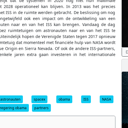
ndelijk dat de systemen in 2020 nog niet hun maximale
t 2028 operationeel kan blijven. In 2013 was het precies
 het ISS in de ruimte werden gebracht. De beslissing om nog
t ongetwijfeld ook een impact om de ontwikkeling van een
auten naar en van het ISS kan brengen. Vandaag de dag
joez ruimtetuigen om astronauten naar en van het ISS te
 Uiteindelijk hopen de Verenigde Staten tegen 2017 opnieuw
mtetuig dat momenteel met financiële hulp van NASA wordt
ue Origin en Sierra Nevada. Of ook de andere ISS-partners,
D
nkele jaren extra gaan investeren in het internationale
astronauten
spacex
obama
ISS
NASA
regering obama
partners