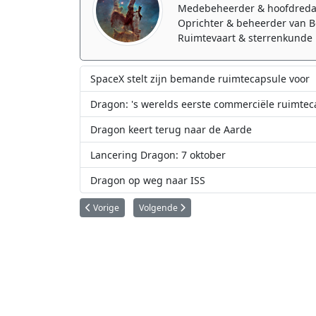
Medebeheerder & hoofdreda
Oprichter & beheerder van B
Ruimtevaart & sterrenkunde 
SpaceX stelt zijn bemande ruimtecapsule voor
Dragon: 's werelds eerste commerciële ruimtec
Dragon keert terug naar de Aarde
Lancering Dragon: 7 oktober
Dragon op weg naar ISS
Vorig artikel: Astronauten voeren op kerstavond ruimtew
Volgende artikel: Cygnus aan ISS gekoppel
Vorige
Volgende