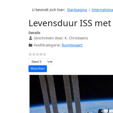
U bevindt zich hier:
Startpagina
Internationa
Levensduur ISS met 
Details
Geschreven door:
K. Christiaens
Hoofdcategorie:
Ruimtevaart
Voeg waardering toe