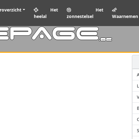
roverzicht
Het
Het
heelal
zonnestelsel
Waarnemen
EPAGE
.be
L
V
C
S