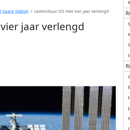
l Space Station
Levensduur ISS met vier jaar verlengd
R
vier jaar verlengd
S
S
I
R
C
I
J
N
D