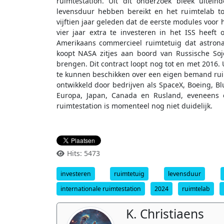
ruimtestation. Uit dit onderzoek bleek uitei
levensduur hebben bereikt en het ruimtelab to
vijftien jaar geleden dat de eerste modules voor
vier jaar extra te investeren in het ISS heef
Amerikaans commercieel ruimtetuig dat astron
koopt NASA zitjes aan boord van Russische So
brengen. Dit contract loopt nog tot en met 2016.
te kunnen beschikken over een eigen bemand rui
ontwikkeld door bedrijven als SpaceX, Boeing, Bl
Europa, Japan, Canada en Rusland, eveneens e
ruimtestation is momenteel nog niet duidelijk.
Hits: 5473
investeren
ruimtetuig
levensduur
internationale ruimtestation
2024
ruimtelab
K. Christiaens