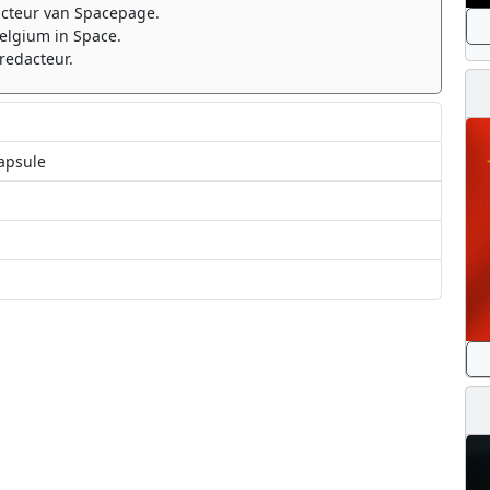
cteur van Spacepage.
elgium in Space.
redacteur.
apsule
andeling uit
d