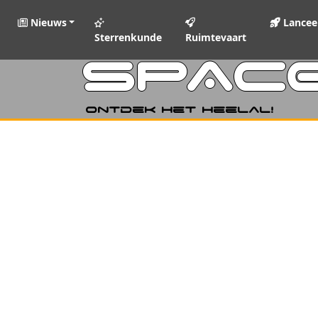
Nieuws
Lancee
Sterrenkunde
Ruimtevaart
SPAC
Ontdek het heelal!