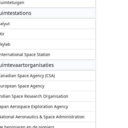
Ruimtetuigen
uimtestations
alyut
Mir
kylab
nternational Space Station
uimtevaartorganisaties
anadian Space Agency (CSA)
European Space Agency
ndian Space Research Organisation
apan Aerospace Exploration Agency
ational Aeronautics & Space Administration
e beginjaren en de pioniers