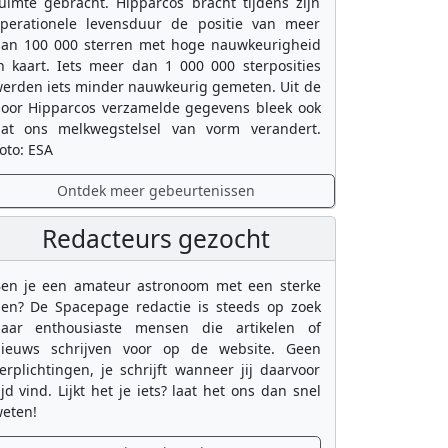
uimte gebracht. Hipparcos bracht tijdens zijn
perationele levensduur de positie van meer
an 100 000 sterren met hoge nauwkeurigheid
n kaart. Iets meer dan 1 000 000 sterposities
erden iets minder nauwkeurig gemeten. Uit de
oor Hipparcos verzamelde gegevens bleek ook
at ons melkwegstelsel van vorm verandert.
oto: ESA
Ontdek meer gebeurtenissen
Redacteurs gezocht
en je een amateur astronoom met een sterke
en? De Spacepage redactie is steeds op zoek
aar enthousiaste mensen die artikelen of
ieuws schrijven voor op de website. Geen
erplichtingen, je schrijft wanneer jij daarvoor
ijd vind. Lijkt het je iets? laat het ons dan snel
eten!