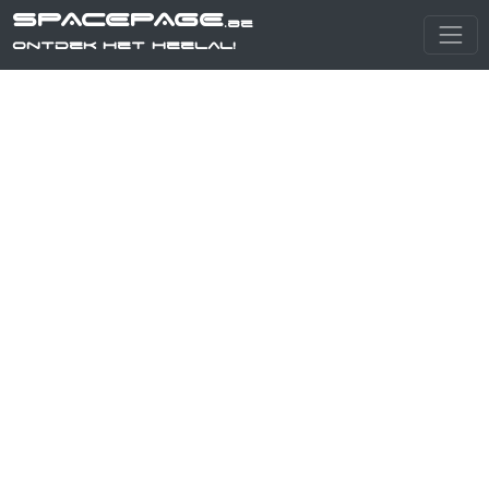
SPACEPAGE
.be
Ontdek het heelal!