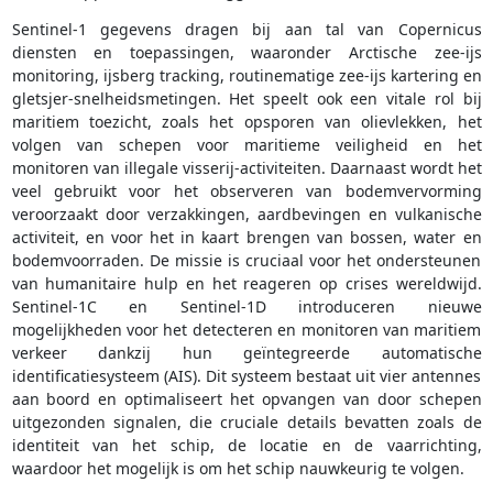
Sentinel-1 gegevens dragen bij aan tal van Copernicus
diensten en toepassingen, waaronder Arctische zee-ijs
monitoring, ijsberg tracking, routinematige zee-ijs kartering en
gletsjer-snelheidsmetingen. Het speelt ook een vitale rol bij
maritiem toezicht, zoals het opsporen van olievlekken, het
volgen van schepen voor maritieme veiligheid en het
monitoren van illegale visserij-activiteiten. Daarnaast wordt het
veel gebruikt voor het observeren van bodemvervorming
veroorzaakt door verzakkingen, aardbevingen en vulkanische
activiteit, en voor het in kaart brengen van bossen, water en
bodemvoorraden. De missie is cruciaal voor het ondersteunen
van humanitaire hulp en het reageren op crises wereldwijd.
Sentinel-1C en Sentinel-1D introduceren nieuwe
mogelijkheden voor het detecteren en monitoren van maritiem
verkeer dankzij hun geïntegreerde automatische
identificatiesysteem (AIS). Dit systeem bestaat uit vier antennes
aan boord en optimaliseert het opvangen van door schepen
uitgezonden signalen, die cruciale details bevatten zoals de
identiteit van het schip, de locatie en de vaarrichting,
waardoor het mogelijk is om het schip nauwkeurig te volgen.