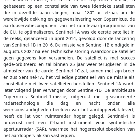
gebaseerd op een constellatie van twee identieke satellieten
die in dezelfde baan vliegen, maar 180° uit elkaar, om de
wereldwijde dekking en gegevenslevering voor Copernicus, de
aardobservatiecomponent van het ruimtevaartprogramma van
de EU, te optimaliseren. Sentinel-1A was de eerste satelliet in
de reeks, gelanceerd in april 2014, gevolgd door de lancering
van Sentinel-1B in 2016. De missie van Sentinel-1B eindigde in
augustus 2022 na een technische storing waardoor de satelliet
geen gegevens kon verzamelen. De satelliet is met succes
gede-orbitreerd en zal binnen 25 jaar weer terugkeren in de
atmosfeer van de aarde. Sentinel-1C zal, samen met zijn broer
en zus Sentinel-1A, het volledige potentieel van de missie als
constellatie met twee satellieten herstellen. Sentinel-1A wordt
later volgend jaar vervangen door Sentinel-1D. De ambitieuze
Copernicus Sentinel-1-missie, uitgerust met geavanceerde
radartechnologie die dag en nacht onder alle
weersomstandigheden beelden van het aardoppervlak levert,
heeft de lat voor ruimteradar hoger gelegd. Sentinel-1 is
uitgerust met een C-band instrument voor synthetische
apertuurradar (SAR), waarmee het hogeresolutiebeelden van
het aardoppervlak kan vastleggen.