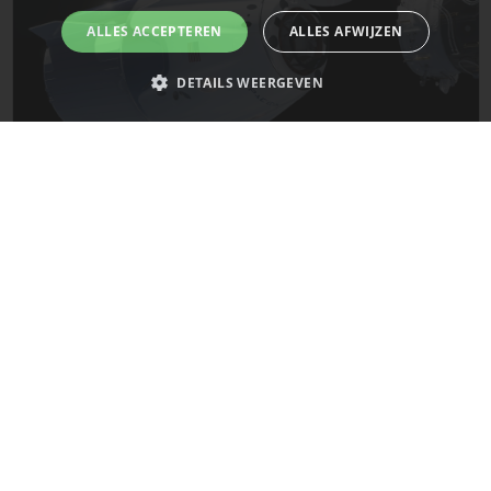
ALLES ACCEPTEREN
ALLES AFWIJZEN
DETAILS WEERGEVEN
Strikt noodzakelijk
Prestatie
Targeting
Functioneel
De laatste updates van SpaceX!
Niet-geclassificeerd
Strikt noodzakelijke cookies maken de kernfunctionaliteiten van de
Mars
website mogelijk, zoals gebruikersaanmelding en accountbeheer. De
website kan niet goed worden gebruikt zonder de strikt noodzakelijke
cookies.
Naam
Provider
/
Domein
Vervaldatum
__cf_bm
29 minuten
Cloudflare Inc.
58 seconden
.x.com