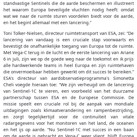
standvastige Sentinels die de aarde beschermen en illustreert
het waarom Europa beveiligde vluchten nodig heeft: omdat
wat we naar de ruimte sturen voordelen biedt voor de aarde,
en het begint allemaal met een lancering.”
Toni Tolker-Nielsen, directeur ruimtetransport van ESA, zei: “De
lancering van vandaag is een cruciale stap voorwaarts en
bevestigt de onafhankelijke toegang van Europa tot de ruimte.
Met Vega-C terug in de lucht en de eerste lancering van Ariane
6 in juli, zijn we op de goede weg naar de toekomst en ik prijs
alle hardwerkende teams in heel Europa en zijn ruimtehaven
die onvermoeibaar hebben gewerkt om dit succes te bereiken.”
ESA's directeur van aardobservatieprogramma's Simonetta
Cheli voegde hieraan toe: “We zijn verheugd om de lancering
van Sentinel-1C te vieren, een voorbeeld van het duurzame
partnerschap tussen ESA en de Europese Commissie. De
missie speelt een cruciale rol bij de aanpak van mondiale
uitdagingen zoals klimaatverandering en rampenbestrijding,
en zorgt tegelijkertijd voor de continuïteit van vitale
radargegevens voor het monitoren van het land, de oceanen
en het ijs op aarde. “Nu Sentinel-1C met succes in een baan
om de aarde is gebracht en Vega-C weer vliegt, blijft Europa