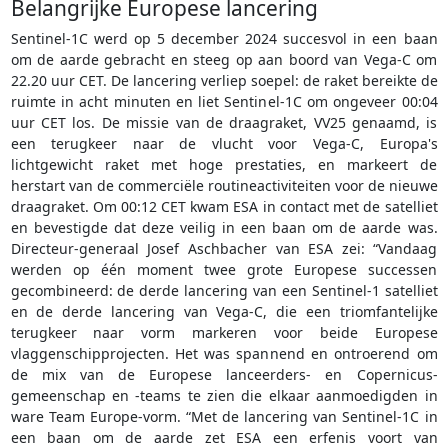
Belangrijke Europese lancering
Sentinel-1C werd op 5 december 2024 succesvol in een baan
om de aarde gebracht en steeg op aan boord van Vega-C om
22.20 uur CET. De lancering verliep soepel: de raket bereikte de
ruimte in acht minuten en liet Sentinel-1C om ongeveer 00:04
uur CET los. De missie van de draagraket, VV25 genaamd, is
een terugkeer naar de vlucht voor Vega-C, Europa's
lichtgewicht raket met hoge prestaties, en markeert de
herstart van de commerciële routineactiviteiten voor de nieuwe
draagraket. Om 00:12 CET kwam ESA in contact met de satelliet
en bevestigde dat deze veilig in een baan om de aarde was.
Directeur-generaal Josef Aschbacher van ESA zei: “Vandaag
werden op één moment twee grote Europese successen
gecombineerd: de derde lancering van een Sentinel-1 satelliet
en de derde lancering van Vega-C, die een triomfantelijke
terugkeer naar vorm markeren voor beide Europese
vlaggenschipprojecten. Het was spannend en ontroerend om
de mix van de Europese lanceerders- en Copernicus-
gemeenschap en -teams te zien die elkaar aanmoedigden in
ware Team Europe-vorm. “Met de lancering van Sentinel-1C in
een baan om de aarde zet ESA een erfenis voort van