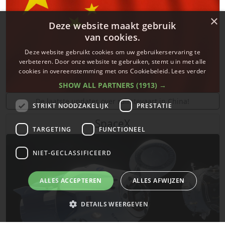
×
Deze website maakt gebruik
van cookies.
Deze website gebruikt cookies om uw gebruikerservaring te
verbeteren. Door onze website te gebruiken, stemt u in met alle
cookies in overeenstemming met ons Cookiebeleid.
Lees verder
SHOW ALL PARTNERS
(1913) →
De laatste updates over ruimtevaart in China!
STRIKT NOODZAKELIJK
PRESTATIE
SpaceX
TARGETING
FUNCTIONEEL
NIET-GECLASSIFICEERD
ALLES ACCEPTEREN
ALLES AFWIJZEN
DETAILS WEERGEVEN