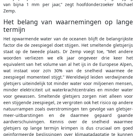
van bijna 1 mm per jaar,” zegt hoofdonderzoeker Michael
Zemp.
Het belang van waarnemingen op lange
termijn
Het opwarmende water van de oceanen blijft de belangrijkste
factor die de zeespiegel doet stijgen. Het smeltende gletsjerijs
staat op de tweede plaats. Dr Zemp voegt toe, “Met andere
woorden verliezen we elk jaar ongeveer drie keer het
equivalent van het volume van al het ijs in de Europese Alpen,
wat instaat voor zo’n 30% van de snelheid waarmee de
zeespiegel momenteel stijgt.” Wereldwijd leiden verdwijnende
gletsjers uiteindelijk tot minder water voor miljoenen mensen,
minder elektriciteit uit waterkrachtcentrales en minder water
voor gewassen. Smeltende gletsjers zorgen niet alleen voor
een stijgende zeespiegel, ze vergroten ook het risico op andere
natuurrampen zoals overstromingen ten gevolge van gletsjer-
meer-uitbarstingen en de daarmee gepaard gaande
aardverschuivingen. Kennis over de snelheid waarmee
gletsjers op lange termijn krimpen is dus cruciaal om goed
geïnformeerde beslissingen over klimaatadaptatie te kunnen