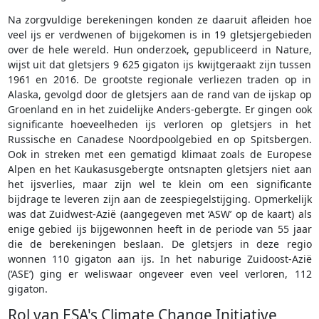
Na zorgvuldige berekeningen konden ze daaruit afleiden hoe
veel ijs er verdwenen of bijgekomen is in 19 gletsjergebieden
over de hele wereld. Hun onderzoek, gepubliceerd in Nature,
wijst uit dat gletsjers 9 625 gigaton ijs kwijtgeraakt zijn tussen
1961 en 2016. De grootste regionale verliezen traden op in
Alaska, gevolgd door de gletsjers aan de rand van de ijskap op
Groenland en in het zuidelijke Anders-gebergte. Er gingen ook
significante hoeveelheden ijs verloren op gletsjers in het
Russische en Canadese Noordpoolgebied en op Spitsbergen.
Ook in streken met een gematigd klimaat zoals de Europese
Alpen en het Kaukasusgebergte ontsnapten gletsjers niet aan
het ijsverlies, maar zijn wel te klein om een significante
bijdrage te leveren zijn aan de zeespiegelstijging. Opmerkelijk
was dat Zuidwest-Azië (aangegeven met ‘ASW’ op de kaart) als
enige gebied ijs bijgewonnen heeft in de periode van 55 jaar
die de berekeningen beslaan. De gletsjers in deze regio
wonnen 110 gigaton aan ijs. In het naburige Zuidoost-Azië
(‘ASE’) ging er weliswaar ongeveer even veel verloren, 112
gigaton.
Rol van ESA's Climate Change Initiative