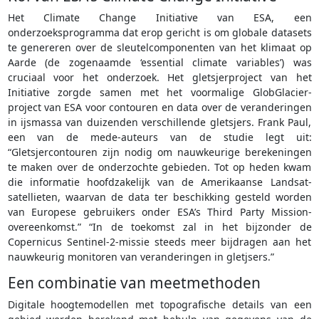
Het Climate Change Initiative van ESA, een
onderzoeksprogramma dat erop gericht is om globale datasets
te genereren over de sleutelcomponenten van het klimaat op
Aarde (de zogenaamde ‘essential climate variables’) was
cruciaal voor het onderzoek. Het gletsjerproject van het
Initiative zorgde samen met het voormalige GlobGlacier-
project van ESA voor contouren en data over de veranderingen
in ijsmassa van duizenden verschillende gletsjers. Frank Paul,
een van de mede-auteurs van de studie legt uit:
“Gletsjercontouren zijn nodig om nauwkeurige berekeningen
te maken over de onderzochte gebieden. Tot op heden kwam
die informatie hoofdzakelijk van de Amerikaanse Landsat-
satellieten, waarvan de data ter beschikking gesteld worden
van Europese gebruikers onder ESA’s Third Party Mission-
overeenkomst.” “In de toekomst zal in het bijzonder de
Copernicus Sentinel-2-missie steeds meer bijdragen aan het
nauwkeurig monitoren van veranderingen in gletjsers.”
Een combinatie van meetmethoden
Digitale hoogtemodellen met topografische details van een