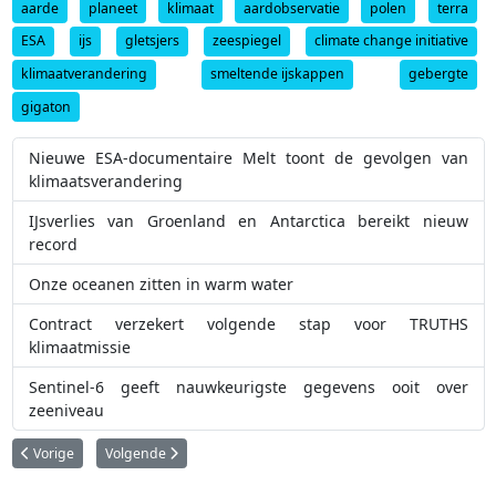
aarde
planeet
klimaat
aardobservatie
polen
terra
ESA
ijs
gletsjers
zeespiegel
climate change initiative
klimaatverandering
smeltende ijskappen
gebergte
gigaton
Nieuwe ESA-documentaire Melt toont de gevolgen van
klimaatsverandering
IJsverlies van Groenland en Antarctica bereikt nieuw
record
Onze oceanen zitten in warm water
Contract verzekert volgende stap voor TRUTHS
klimaatmissie
Sentinel-6 geeft nauwkeurigste gegevens ooit over
zeeniveau
Vorig artikel: Grote inslagkrater ontdekt onder ijskap van Groenland
Volgende artikel: Groen licht voor Nederlands aerosol-instru
Vorige
Volgende