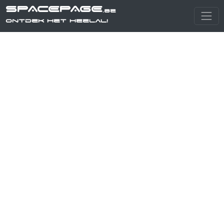
SPACEPAGE
.be
Ontdek het heelal!