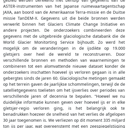
gebied werden berekend met behulp van gegevens van de
ASTER-instrumenten van het Japanse ruimevaartagentschap
JAXA, aan boord van de Amerikaanse Terra-missie en de Duitse
missie TanDEM-X. Gegevens uit die beide bronnen werden
verwerkt binnen het Glaciers Climate Change Initiative en
andere projecten. De onderzoekers combineerden deze
gegevens met de uitgebreide glaciologische databank die de
World Glacier Monitorting Service bijhoudt. Zo werd het
mogelijk om de veranderingen in de ijsdikte op 19.000
gletsjers over heel de wereld te reconstrueren. Door
verschillende bronnen en methoden van waarnemingen te
combineren tot een alomvattende nieuwe dataset konder de
onderzoekers inschatten hoeveel ijs verloren gegaan is in alle
gebergtes sinds de jaren 60. Glaciologische metingen gemaakt
op het terrein gaven de jaarlijkse schommelingen, terwijl de de
satellietgegevens toelieten om het ijsverlies over periodes van
verschillende jaren of decennia te bepalen. “Hoewel we nu
duidelijke informatie kunnen geven over hoeveel ijs er in elke
gletsjer-regio verloren ging, is het belangrijk ook te
benadrukken hoezeer de snelheid van het verlies de afgelopen
30 jaar toegenomen is. We verliezen op dit moment 335 miljard
ton ijs per jaar, wat overeenstemt met een zeespiegelstijging