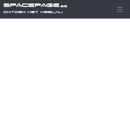
SPACEPAGE
.be
Ontdek het heelal!