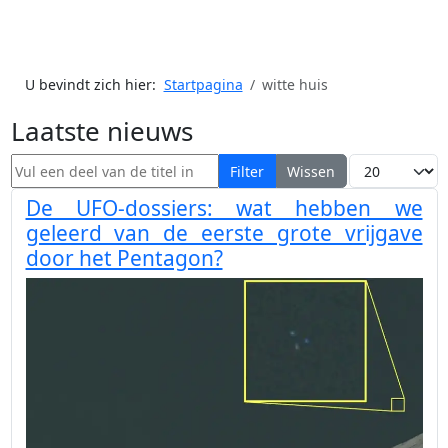
U bevindt zich hier:
Startpagina
witte huis
Laatste nieuws
Vul een deel van de titel in
Toon #
Filter
Wissen
De UFO-dossiers: wat hebben we
geleerd van de eerste grote vrijgave
door het Pentagon?