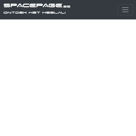
SPACEPAGE
.be
Ontdek het heelal!