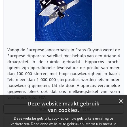
Vanop de Europese lanceerbasis in Frans-Guyana wordt de
Europese Hipparcos satelliet met behulp van een Ariane 4
draagraket in de ruimte gebracht. Hipparcos bracht
tijdens zijn operationele levensduur de positie van meer
dan 100 000 sterren met hoge nauwkeurigheid in kaart.
Iets meer dan 1 000 000 sterposities werden iets minder
nauwkeurig gemeten. Uit de door Hipparcos verzamelde
gegevens bleek ook dat ons melkwegstelsel van vorm
verandert. Foto: ESA
×
Deze website maakt gebruik
Ontdek meer gebeurtenissen
van cookies.
Deze website gebruikt cookies om uw gebruikerservaring te
Steun Spacepage
verbeteren. Door onze website te gebruiken, stemt u in met alle