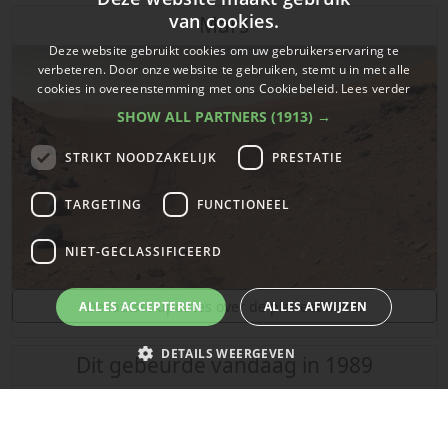
van cookies.
Mars
Deze website gebruikt cookies om uw gebruikerservaring te
verbeteren. Door onze website te gebruiken, stemt u in met alle
cookies in overeenstemming met ons Cookiebeleid.
Lees verder
SHOW ALL PARTNERS
(1913) →
STRIKT NOODZAKELIJK
PRESTATIE
TARGETING
FUNCTIONEEL
NIET-GECLASSIFICEERD
De laatste updates over de planeet Mars!
ALLES ACCEPTEREN
ALLES AFWIJZEN
DETAILS WEERGEVEN
Dit gebeurde vandaag in 1989
Strikt noodzakelijk
Prestatie
Targeting
Functioneel