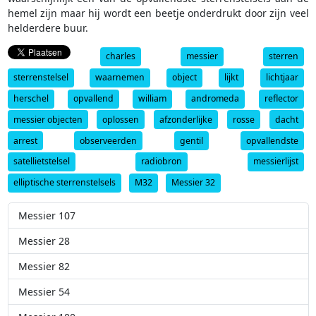
hemel zijn maar hij wordt een beetje onderdrukt door zijn veel
helderdere buur.
charles
messier
sterren
sterrenstelsel
waarnemen
object
lijkt
lichtjaar
herschel
opvallend
william
andromeda
reflector
messier objecten
oplossen
afzonderlijke
rosse
dacht
arrest
observeerden
gentil
opvallendste
satellietstelsel
radiobron
messierlijst
elliptische sterrenstelsels
M32
Messier 32
Messier 107
Messier 28
Messier 82
Messier 54