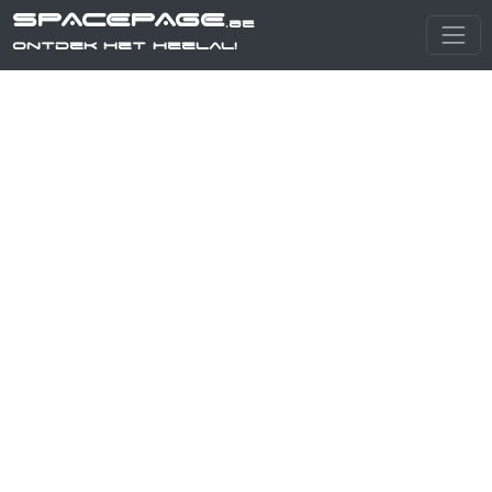
SPACEPAGE
.be
Ontdek het heelal!