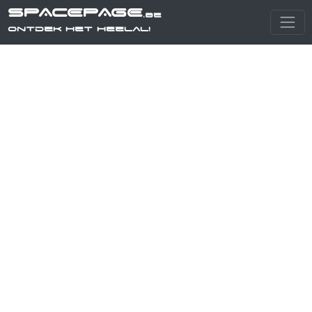
SPACEPAGE
.be
Ontdek het heelal!