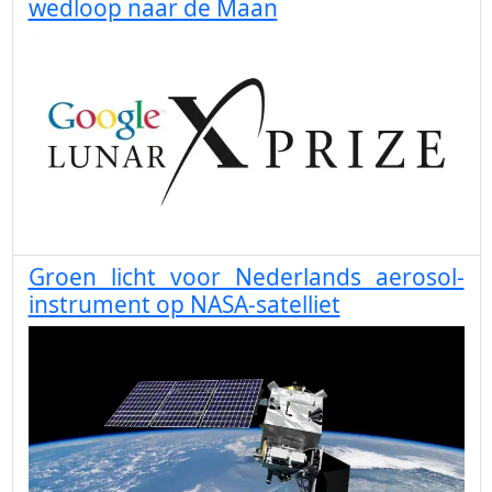
wedloop naar de Maan
Groen licht voor Nederlands aerosol-
instrument op NASA-satelliet