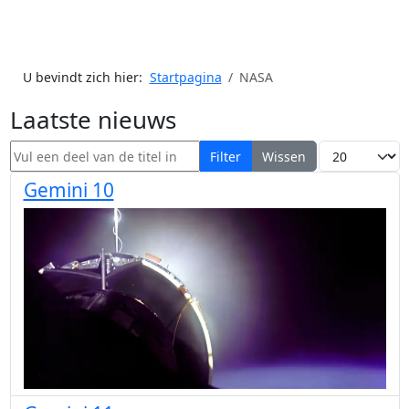
U bevindt zich hier:
Startpagina
NASA
Laatste nieuws
Vul een deel van de titel in
Toon #
Filter
Wissen
Gemini 10