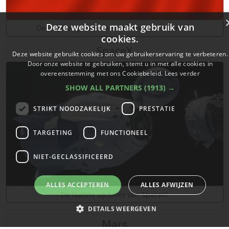
Deze website maakt gebruik van
De laatste updates over ruimtevaart in China!
cookies.
SpaceX
Deze website gebruikt cookies om uw gebruikerservaring te verbeteren.
Door onze website te gebruiken, stemt u in met alle cookies in
overeenstemming met ons Cookiebeleid.
Lees verder
SHOW ALL PARTNERS
(1913) →
STRIKT NOODZAKELIJK
PRESTATIE
TARGETING
FUNCTIONEEL
NIET-GECLASSIFICEERD
ALLES ACCEPTEREN
ALLES AFWIJZEN
De laatste updates van SpaceX!
DETAILS WEERGEVEN
Mars