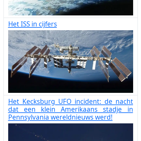
Het ISS in cijfers
Het Kecksburg UFO incident: de nacht
dat een klein Amerikaans stadje in
Pennsylvania wereldnieuws werd!