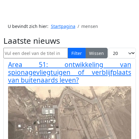
U bevindt zich hier:
Startpagina
mensen
Laatste nieuws
Vul een deel van de titel in
Toon #
Filter
Wissen
Area 51: ontwikkeling van
spionagevliegtuigen of verblijfplaats
van buitenaards leven?