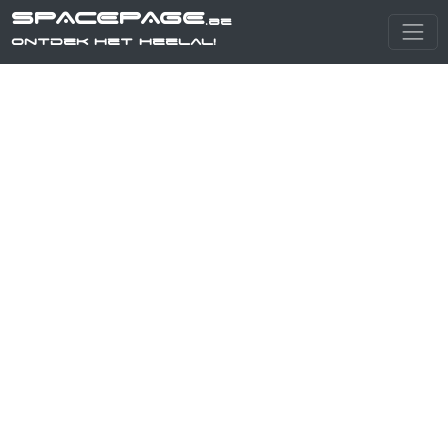
SPACEPAGE
.be
Ontdek het heelal!