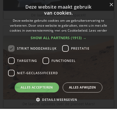
×
Deze website maakt gebruik
van cookies.
De laatste updates van SpaceX!
Deze website gebruikt cookies om uw gebruikerservaring te
verbeteren. Door onze website te gebruiken, stemt u in met alle
Mars
cookies in overeenstemming met ons Cookiebeleid.
Lees verder
SHOW ALL PARTNERS
(1913) →
STRIKT NOODZAKELIJK
PRESTATIE
TARGETING
FUNCTIONEEL
NIET-GECLASSIFICEERD
ALLES ACCEPTEREN
ALLES AFWIJZEN
DETAILS WEERGEVEN
De laatste updates over de planeet Mars!