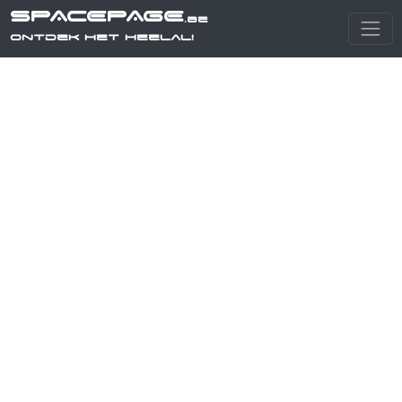
SPACEPAGE
.be
Ontdek het heelal!