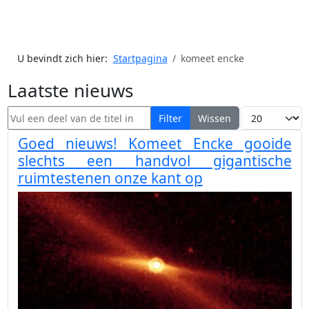
U bevindt zich hier:
Startpagina
komeet encke
Laatste nieuws
Vul een deel van de titel in
Toon #
Filter
Wissen
Goed nieuws! Komeet Encke gooide
slechts een handvol gigantische
ruimtestenen onze kant op