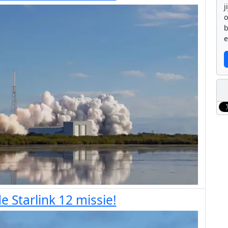
j
b
e
e Starlink 12 missie!