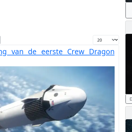
Toon #
ring van de eerste Crew Dragon
D