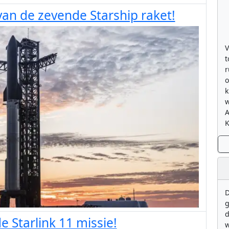
van de zevende Starship raket!
V
t
r
o
k
w
K
D
g
d
e Starlink 11 missie!
w