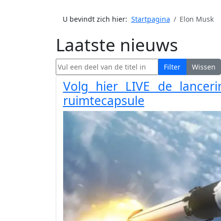
U bevindt zich hier:
Startpagina
Elon Musk
Laatste nieuws
Vul een deel van de titel in
Filter
Wissen
Volg hier LIVE de lance
ruimtecapsule