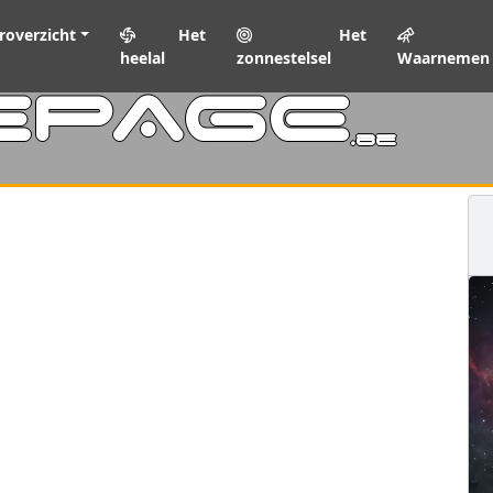
roverzicht
Het
Het
heelal
zonnestelsel
Waarnemen
EPAGE
.be