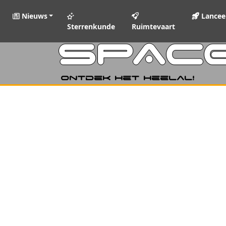
Nieuws
Lancee
Sterrenkunde
Ruimtevaart
SPAC
Ontdek het heelal!