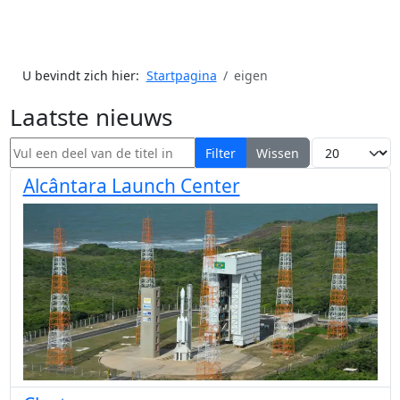
U bevindt zich hier:
Startpagina
eigen
Laatste nieuws
Vul een deel van de titel in
Toon #
Filter
Wissen
Alcântara Launch Center