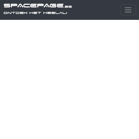
SPACEPAGE
.be
Ontdek het heelal!