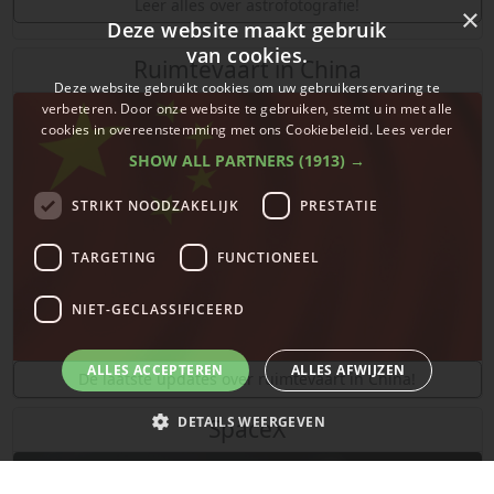
Leer alles over astrofotografie!
×
Deze website maakt gebruik
van cookies.
Ruimtevaart in China
Deze website gebruikt cookies om uw gebruikerservaring te
verbeteren. Door onze website te gebruiken, stemt u in met alle
cookies in overeenstemming met ons Cookiebeleid.
Lees verder
SHOW ALL PARTNERS
(1913) →
STRIKT NOODZAKELIJK
PRESTATIE
TARGETING
FUNCTIONEEL
NIET-GECLASSIFICEERD
ALLES ACCEPTEREN
ALLES AFWIJZEN
De laatste updates over ruimtevaart in China!
DETAILS WEERGEVEN
SpaceX