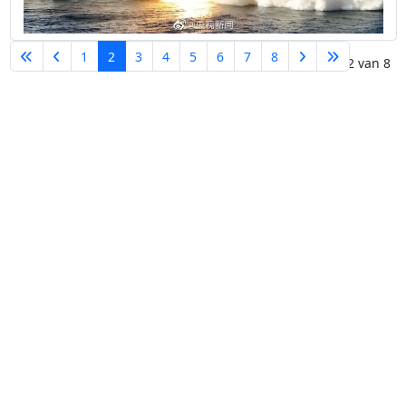
1
2
3
4
5
6
7
8
Pagina 2 van 8