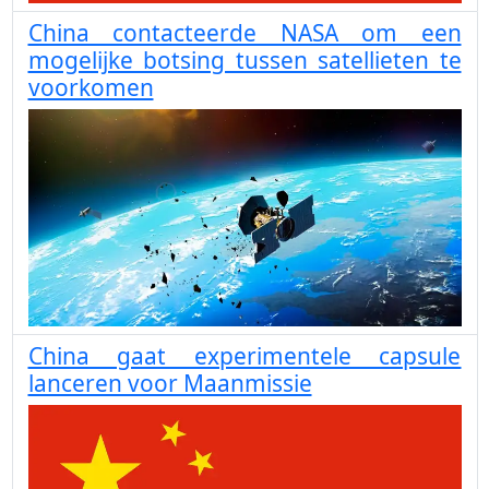
China contacteerde NASA om een
mogelijke botsing tussen satellieten te
voorkomen
China gaat experimentele capsule
lanceren voor Maanmissie