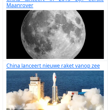
Maanrover
China lanceert nieuwe raket vanop zee