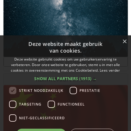
×
Deze website maakt gebruik
van cookies.
Deze website gebruikt cookies om uw gebruikerservaring te
Leer alles over astrofotografie!
verbeteren. Door onze website te gebruiken, stemt u in met alle
cookies in overeenstemming met ons Cookiebeleid.
Lees verder
Ruimtevaart in China
SHOW ALL PARTNERS
(1913) →
STRIKT NOODZAKELIJK
PRESTATIE
TARGETING
FUNCTIONEEL
NIET-GECLASSIFICEERD