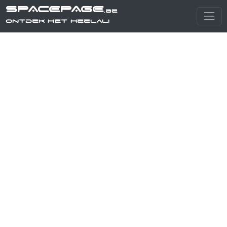
SPACEPAGE
.be
Ontdek het heelal!