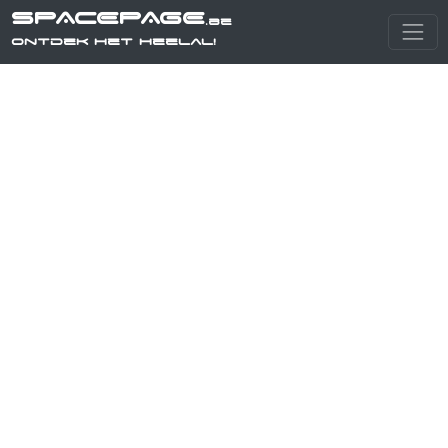
SPACEPAGE
.be
Ontdek het heelal!