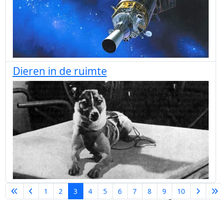
Dieren in de ruimte
1
2
3
4
5
6
7
8
9
10
Pagina 3 van 19