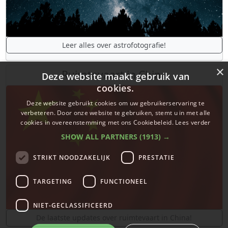
Leer alles over astrofotografie!
×
Ruimtevaart in China
Deze website maakt gebruik van
cookies.
Deze website gebruikt cookies om uw gebruikerservaring te
verbeteren. Door onze website te gebruiken, stemt u in met alle
cookies in overeenstemming met ons Cookiebeleid.
Lees verder
SHOW ALL PARTNERS
(1913) →
STRIKT NOODZAKELIJK
PRESTATIE
TARGETING
FUNCTIONEEL
NIET-GECLASSIFICEERD
De laatste updates over ruimtevaart in China!