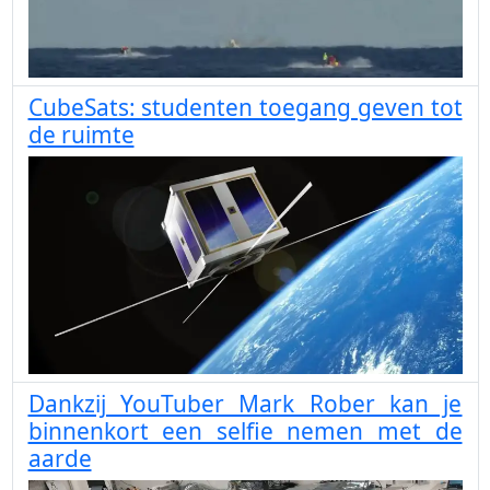
CubeSats: studenten toegang geven tot
de ruimte
Dankzij YouTuber Mark Rober kan je
binnenkort een selfie nemen met de
aarde