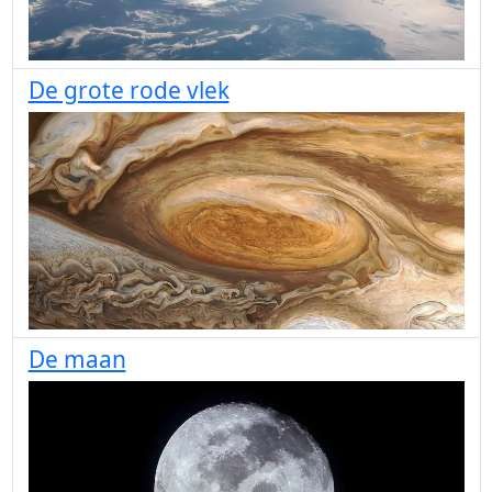
De grote rode vlek
De maan