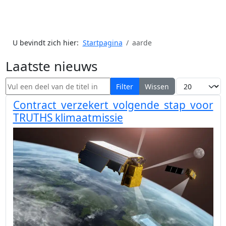
U bevindt zich hier:
Startpagina
aarde
Laatste nieuws
Vul een deel van de titel in
Toon #
Filter
Wissen
Contract verzekert volgende stap voor
TRUTHS klimaatmissie