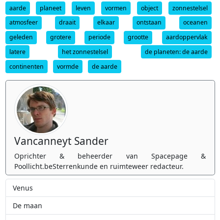
aarde
planeet
leven
vormen
object
zonnestelsel
atmosfeer
draait
elkaar
ontstaan
oceanen
geleden
grotere
periode
grootte
aardoppervlak
latere
het zonnestelsel
de planeten: de aarde
continenten
vormde
de aarde
Vancanneyt Sander
Oprichter & beheerder van Spacepage &
Poollicht.beSterrenkunde en ruimteweer redacteur.
Venus
De maan