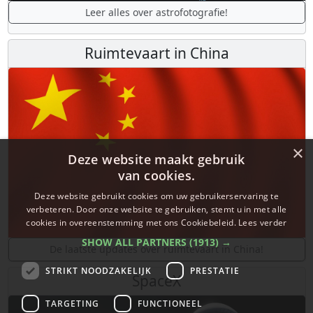
Leer alles over astrofotografie!
Ruimtevaart in China
×
Deze website maakt gebruik
van cookies.
Deze website gebruikt cookies om uw gebruikerservaring te
verbeteren. Door onze website te gebruiken, stemt u in met alle
cookies in overeenstemming met ons Cookiebeleid.
Lees verder
SHOW ALL PARTNERS
(1913) →
De laatste updates over ruimtevaart in China!
STRIKT NOODZAKELIJK
PRESTATIE
SpaceX
TARGETING
FUNCTIONEEL