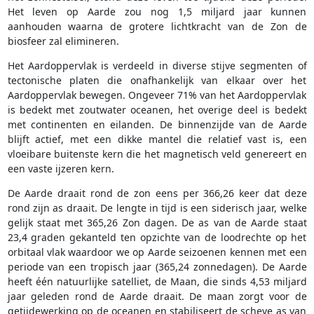
Het leven op Aarde zou nog 1,5 miljard jaar kunnen
aanhouden waarna de grotere lichtkracht van de Zon de
biosfeer zal elimineren.
Het Aardoppervlak is verdeeld in diverse stijve segmenten of
tectonische platen die onafhankelijk van elkaar over het
Aardoppervlak bewegen. Ongeveer 71% van het Aardoppervlak
is bedekt met zoutwater oceanen, het overige deel is bedekt
met continenten en eilanden. De binnenzijde van de Aarde
blijft actief, met een dikke mantel die relatief vast is, een
vloeibare buitenste kern die het magnetisch veld genereert en
een vaste ijzeren kern.
De Aarde draait rond de zon eens per 366,26 keer dat deze
rond zijn as draait. De lengte in tijd is een siderisch jaar, welke
gelijk staat met 365,26 Zon dagen. De as van de Aarde staat
23,4 graden gekanteld ten opzichte van de loodrechte op het
orbitaal vlak waardoor we op Aarde seizoenen kennen met een
periode van een tropisch jaar (365,24 zonnedagen). De Aarde
heeft één natuurlijke satelliet, de Maan, die sinds 4,53 miljard
jaar geleden rond de Aarde draait. De maan zorgt voor de
getijdewerking op de oceanen en stabiliseert de scheve as van