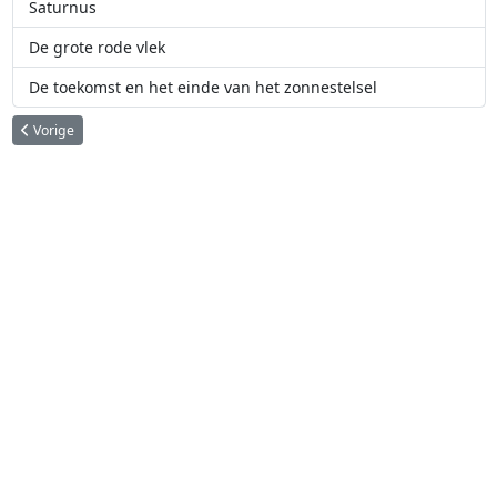
Saturnus
De grote rode vlek
De toekomst en het einde van het zonnestelsel
Vorig artikel: De maan
Vorige