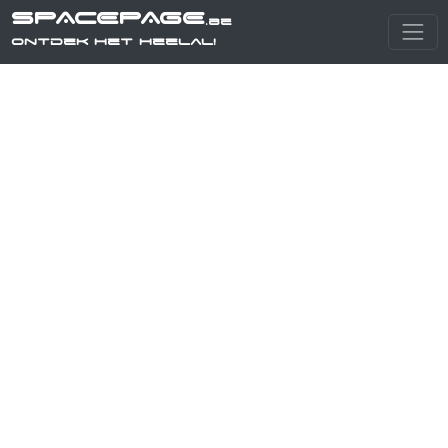
SPACEPAGE
.be
Ontdek het heelal!