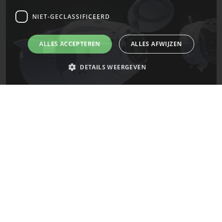
NIET-GECLASSIFICEERD
ALLES ACCEPTEREN
ALLES AFWIJZEN
DETAILS WEERGEVEN
Strikt noodzakelijk
Prestatie
Targeting
Functioneel
De laatste updates van SpaceX!
Niet-geclassificeerd
Strikt noodzakelijke cookies maken de kernfunctionaliteiten van de
Mars
website mogelijk, zoals gebruikersaanmelding en accountbeheer. De
website kan niet goed worden gebruikt zonder de strikt noodzakelijke
cookies.
Naam
Provider
/
Domein
Vervaldatum
__cf_bm
29 minuten
Cloudflare Inc.
58 seconden
.x.com