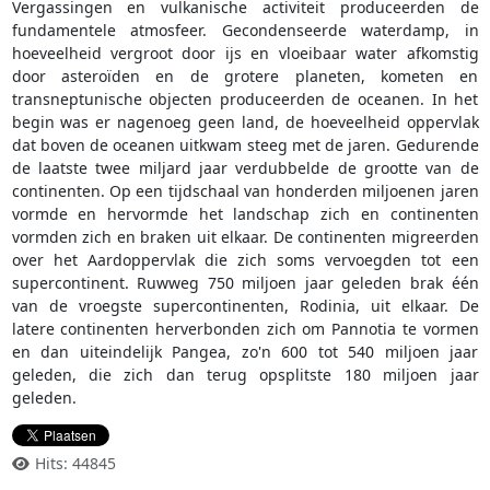
Vergassingen en vulkanische activiteit produceerden de
fundamentele atmosfeer. Gecondenseerde waterdamp, in
hoeveelheid vergroot door ijs en vloeibaar water afkomstig
door asteroïden en de grotere planeten, kometen en
transneptunische objecten produceerden de oceanen. In het
begin was er nagenoeg geen land, de hoeveelheid oppervlak
dat boven de oceanen uitkwam steeg met de jaren. Gedurende
de laatste twee miljard jaar verdubbelde de grootte van de
continenten. Op een tijdschaal van honderden miljoenen jaren
vormde en hervormde het landschap zich en continenten
vormden zich en braken uit elkaar. De continenten migreerden
over het Aardoppervlak die zich soms vervoegden tot een
supercontinent. Ruwweg 750 miljoen jaar geleden brak één
van de vroegste supercontinenten, Rodinia, uit elkaar. De
latere continenten herverbonden zich om Pannotia te vormen
en dan uiteindelijk Pangea, zo'n 600 tot 540 miljoen jaar
geleden, die zich dan terug opsplitste 180 miljoen jaar
geleden.
Hits: 44845