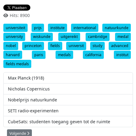
Hits: 8900
universiteit
prijs
institute
international
natuurkunde
university
wiskunde
uitgereikt
cambridge
medal
nobel
princeton
fields
universit
study
advanced
harvard
paris
medals
california
institut
fields medals
Max Planck (1918)
Nicholas Copernicus
Nobelprijs natuurkunde
SETI radio-experimenten
CubeSats: studenten toegang geven tot de ruimte
Volgende artikel: Nobelprijs natuurkunde
Volgende