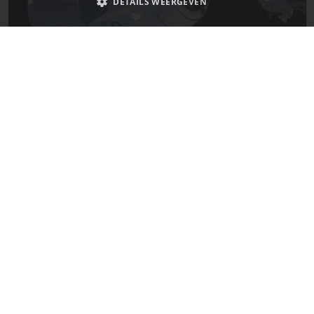
DETAILS WEERGEVEN
Strikt noodzakelijk
Prestatie
Targeting
Functioneel
Niet-geclassificeerd
De laatste updates van SpaceX!
Strikt noodzakelijke cookies maken de kernfunctionaliteiten van de
website mogelijk, zoals gebruikersaanmelding en accountbeheer. De
Mars
website kan niet goed worden gebruikt zonder de strikt noodzakelijke
cookies.
Naam
Provider
/
Domein
Vervaldatum
__cf_bm
29 minuten
Cloudflare Inc.
58 seconden
.x.com
__cf_bm
29 minuten
Cloudflare Inc.
57 seconden
.www.imagingdeepspace.com