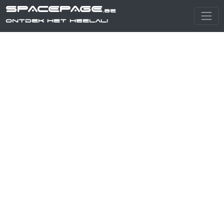
SPACEPAGE
.be
Ontdek het heelal!