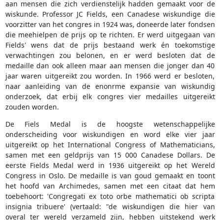
aan mensen die zich verdienstelijk hadden gemaakt voor de
wiskunde. Professor JC Fields, een Canadese wiskundige die
voorzitter van het congres in 1924 was, doneerde later fondsen
die meehielpen de prijs op te richten. Er werd uitgegaan van
Fields' wens dat de prijs bestaand werk én toekomstige
verwachtingen zou belonen, en er werd besloten dat de
medaille dan ook alleen maar aan mensen die jonger dan 40
jaar waren uitgereikt zou worden. In 1966 werd er besloten,
naar aanleiding van de enonrme expansie van wiskundig
onderzoek, dat erbij elk congres vier medailles uitgereikt
zouden worden.
De Fiels Medal is de hoogste wetenschappelijke
onderscheiding voor wiskundigen en word elke vier jaar
uitgereikt op het International Congress of Mathematicians,
samen met een geldprijs van 15 000 Canadese Dollars. De
eerste Fields Medal werd in 1936 uitgereikt op het Wereld
Congress in Oslo. De medaille is van goud gemaakt en toont
het hoofd van Archimedes, samen met een citaat dat hem
toebehoort: 'Congregati ex toto orbe mathematici ob scripta
insignia tribuere' (vertaald: "de wiskundigen die hier van
overal ter wereld verzameld zijn, hebben uitstekend werk