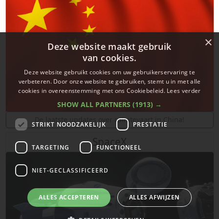
×
Deze website maakt gebruik
van cookies.
Deze website gebruikt cookies om uw gebruikerservaring te
verbeteren. Door onze website te gebruiken, stemt u in met alle
cookies in overeenstemming met ons Cookiebeleid.
Lees verder
SHOW ALL PARTNERS
(1913) →
De laatste updates over ruimtevaart in China!
STRIKT NOODZAKELIJK
PRESTATIE
SpaceX
TARGETING
FUNCTIONEEL
NIET-GECLASSIFICEERD
ALLES ACCEPTEREN
ALLES AFWIJZEN