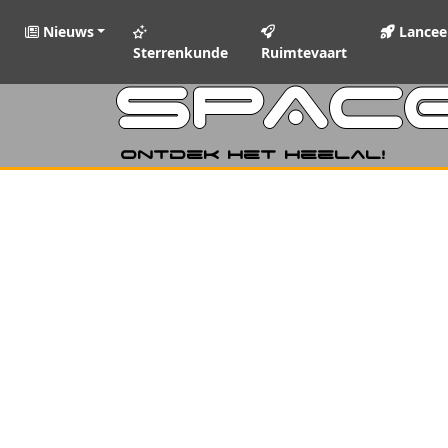
Nieuws
Lancee
Sterrenkunde
Ruimtevaart
SPAC
Ontdek het heelal!