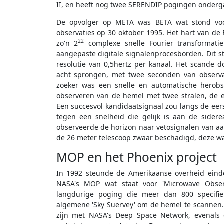
II, en heeft nog twee SERENDIP pogingen onderga
De opvolger op META was BETA wat stond voor '
observaties op 30 oktober 1995. Het hart van de 
22
zo'n 2
complexe snelle Fourier transformati
aangepaste digitale signalenprocesborden. Dit st
resolutie van 0,5hertz per kanaal. Het scande 
acht sprongen, met twee seconden van observa
zoeker was een snelle en automatische herobs
observeren van de hemel met twee stralen, de en
Een succesvol kandidaatsignaal zou langs de eers
tegen een snelheid die gelijk is aan de sider
observeerde de horizon naar vetosignalen van a
de 26 meter telescoop zwaar beschadigd, deze wa
MOP en het Phoenix project
In 1992 steunde de Amerikaanse overheid eind
NASA's MOP wat staat voor 'Microwave Obser
langdurige poging die meer dan 800 specifi
algemene 'Sky Suervey' om de hemel te scannen
zijn met NASA's Deep Space Network, evenals 