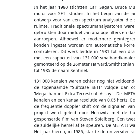
In het jaar 1980 stichtten Carl Sagan, Bruce Mu
motor voor SETI studies. In het begin van de j
ontwerp voor van een spectrum analysator die 
ruimte. Traditionele spectrumanalysatoren ware
gebruikten door middel van analoge filters en da
aanroepen. Alhoewel er modernere geïntegreer
konden ingezet worden om automatische korre
controleren. Dit werk leidde in 1981 tot een d
met een capaciteit van 131 000 smalbandkanalen
gemonteerd op de 26meter Harvard/Smithsonian r
tot 1985 de naam Sentinel.
131 000 kanalen waren echter nog niet voldoend
de zogenaamde "Suitcase SETI" volgde dan o
'Megachannel Extra-Terrestrial Assay'. De MET
kanalen en een kanaalresolutie van 0,05 hertz. 
de frequentie doppler shift om de signalen va
project werd geleid door Horowitz met de hu
gesponserde film van Steven Spielberg. Een twee
de zuidelijke hemel af te speuren. De META II wa
Het jaar hierop, in 1986, startte de universiteit