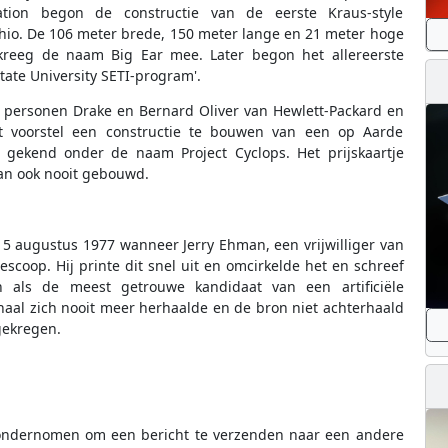
tion begon de constructie van de eerste Kraus-style
Ohio. De 106 meter brede, 150 meter lange en 21 meter hoge
 kreeg de naam Big Ear mee. Later begon het allereerste
ate University SETI-program'.
 personen Drake en Bernard Oliver van Hewlett-Packard en
t voorstel een constructie te bouwen van een op Aarde
 gekend onder de naam Project Cyclops. Het prijskaartje
dan ook nooit gebouwd.
15 augustus 1977 wanneer Jerry Ehman, een vrijwilliger van
lescoop. Hij printe dit snel uit en omcirkelde het en schreef
als de meest getrouwe kandidaat van een artificiële
naal zich nooit meer herhaalde en de bron niet achterhaald
gekregen.
 ondernomen om een bericht te verzenden naar een andere