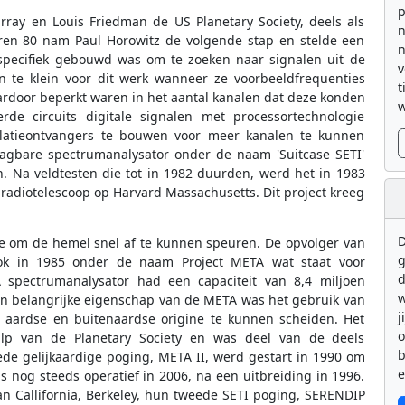
p
rray en Louis Friedman de US Planetary Society, deels als
n
aren 80 nam Paul Horowitz de volgende stap en stelde een
n
specifiek gebouwd was om te zoeken naar signalen uit de
v
n te klein voor dit werk wanneer ze voorbeeldfrequenties
t
ardoor beperkt waren in het aantal kanalen dat deze konden
w
de circuits digitale signalen met processortechnologie
latieontvangers te bouwen voor meer kanalen te kunnen
raagbare spectrumanalysator onder de naam 'Suitcase SETI'
. Na veldtesten die tot in 1982 duurden, werd het in 1983
adiotelescoop op Harvard Massachusetts. Dit project kreeg
D
e om de hemel snel af te kunnen speuren. De opvolger van
g
ok in 1985 onder de naam Project META wat staat voor
d
A spectrumanalysator had een capaciteit van 8,4 miljoen
w
Een belangrijke eigenschap van de META was het gebruik van
j
n aardse en buitenaardse origine te kunnen scheiden. Het
lp van de Planetary Society en was deel van de deels
b
de gelijkaardige poging, META II, werd gestart in 1990 om
e
s nog steeds operatief in 2006, na een uitbreiding in 1996.
 van Callifornia, Berkeley, hun tweede SETI poging, SERENDIP