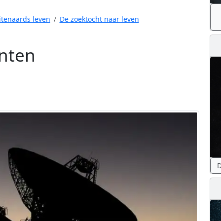
itenaards leven
De zoektocht naar leven
enten
D