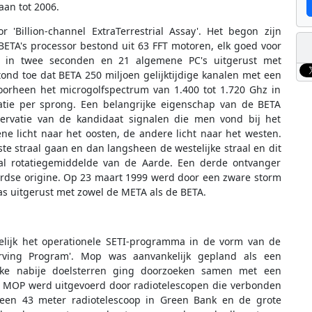
an tot 2006.
Billion-channel ExtraTerrestrial Assay'. Het begon zijn
BETA's processor bestond uit 63 FFT motoren, elk goed voor
e in twee seconden en 21 algemene PC's uitgerust met
ond toe dat BETA 250 miljoen gelijktijdige kanalen met een
doorheen het microgolfspectrum van 1.400 tot 1.720 Ghz in
tie per sprong. Een belangrijke eigenschap van de BETA
ervatie van de kandidaat signalen die men vond bij het
e licht naar het oosten, de andere licht naar het westen.
te straal gaan en dan langsheen de westelijke straal en dit
eal rotatiegemiddelde van de Aarde. Een derde ontvanger
ardse origine. Op 23 maart 1999 werd door een zware storm
s uitgerust met zowel de META als de BETA.
elijk het operationele SETI-programma in de vorm van de
ving Program'. Mop was aanvankelijk gepland als een
eke nabije doelsterren ging doorzoeken samen met een
. MOP werd uitgevoerd door radiotelescopen die verbonden
een 43 meter radiotelescoop in Green Bank en de grote