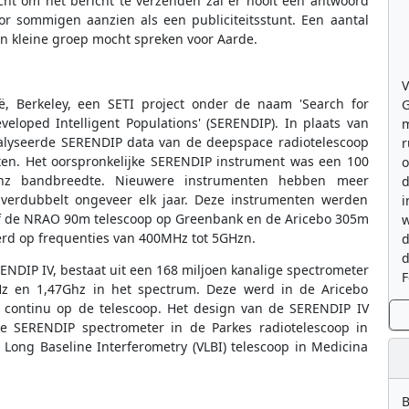
cht om het bericht te verzenden zal er nooit een antwoord
or sommigen aanzien als een publiciteitsstunt. Een aantal
en kleine groep mocht spreken voor Aarde.
V
ië, Berkeley, een SETI project onder de naam 'Search for
G
veloped Intelligent Populations' (SERENDIP). In plaats van
m
alyseerde SERENDIP data van de deepspace radiotelescoop
r
ten. Het oorspronkelijke SERENDIP instrument was een 100
o
Khz bandbreedte. Nieuwere instrumenten hebben meer
d
 verdubbelt ongeveer elk jaar. Deze instrumenten werden
i
ief de NRAO 90m telescoop op Greenbank en de Aricebo 305m
w
erd op frequenties van 400MHz tot 5GHzn.
d
d
NDIP IV, bestaat uit een 168 miljoen kanalige spectrometer
F
z en 1,47Ghz in het spectrum. Deze werd in de Aricebo
 continu op de telescoop. Het design van de SERENDIP IV
ke SERENDIP spectrometer in de Parkes radiotelescoop in
 Long Baseline Interferometry (VLBI) telescoop in Medicina
B