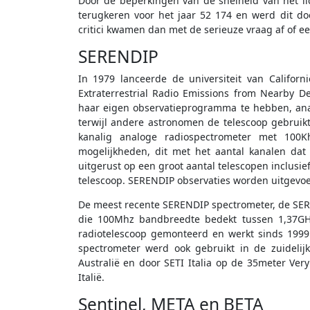
Door de beperkingen van de snelheid van het li
terugkeren voor het jaar 52 174 en werd dit do
critici kwamen dan met de serieuze vraag af of e
SERENDIP
In 1979 lanceerde de universiteit van Californ
Extraterrestrial Radio Emissions from Nearby De
haar eigen observatieprogramma te hebben, an
terwijl andere astronomen de telescoop gebruik
kanalig analoge radiospectrometer met 100
mogelijkheden, dit met het aantal kanalen dat
uitgerust op een groot aantal telescopen inclus
telescoop. SERENDIP observaties worden uitgevo
De meest recente SERENDIP spectrometer, de SERE
die 100Mhz bandbreedte bedekt tussen 1,37GH
radiotelescoop gemonteerd en werkt sinds 1999
spectrometer werd ook gebruikt in de zuidelij
Australië en door SETI Italia op de 35meter Very
Italië.
Sentinel, META en BETA