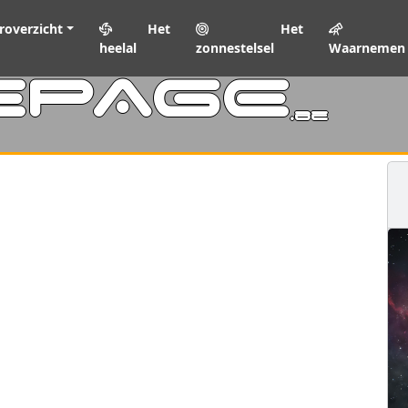
roverzicht
Het
Het
heelal
zonnestelsel
Waarnemen
EPAGE
.be