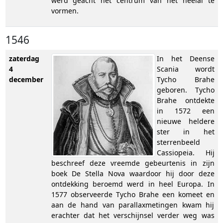
werd geacht het centrum van het heelal te
vormen.
1546
zaterdag
In het Deense
4
Scania wordt
december
Tycho Brahe
geboren. Tycho
Brahe ontdekte
in 1572 een
nieuwe heldere
ster in het
sterrenbeeld
Cassiopeia. Hij
beschreef deze vreemde gebeurtenis in zijn
boek De Stella Nova waardoor hij door deze
ontdekking beroemd werd in heel Europa. In
1577 observeerde Tycho Brahe een komeet en
aan de hand van parallaxmetingen kwam hij
erachter dat het verschijnsel verder weg was