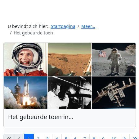
U bevindt zich hier:
Startpagina
Meer...
Het gebeurde toen
Het gebeurde toen in...
1
2
3
4
5
6
7
8
9
10