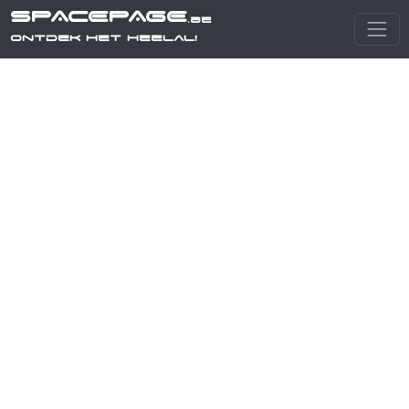
SPACEPAGE
.be
Ontdek het heelal!