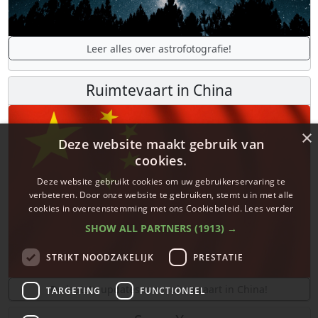
Leer alles over astrofotografie!
Ruimtevaart in China
×
Deze website maakt gebruik van
cookies.
Deze website gebruikt cookies om uw gebruikerservaring te
verbeteren. Door onze website te gebruiken, stemt u in met alle
cookies in overeenstemming met ons Cookiebeleid.
Lees verder
SHOW ALL PARTNERS
(1913) →
STRIKT NOODZAKELIJK
PRESTATIE
De laatste updates over ruimtevaart in China!
TARGETING
FUNCTIONEEL