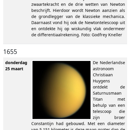
zwaartekracht en de drie wetten van Newton
beschrijft. Hierdoor wordt Newton aanzien als
de grondlegger van de klassieke mechanica.
Daarnaast vond hij ook de Newtontelescoop uit
en ontdekte hij op wiskundig vlak ondermeer
de differentiaalrekening. Foto: Godfrey Kneller
1655
donderdag
De Nederlandse
25 maart
astronoom
Christiaan
Huygens
ontdekt de
Saturnusmaan
Titan met
behulp van een
telescoop die
zijn broer
Constantijn had gebouwd. Met een diameter
van 5 151 kilometer is deze maan groter dan de