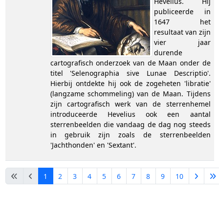
Hevelius. Hij
publiceerde in
1647 het
resultaat van zijn
vier jaar
durende
cartografisch onderzoek van de Maan onder de
titel 'Selenographia sive Lunae Descriptio'.
Hierbij ontdekte hij ook de zogeheten 'libratie'
(langzame schommeling) van de Maan. Tijdens
zijn cartografisch werk van de sterrenhemel
introduceerde Hevelius ook een aantal
sterrenbeelden die vandaag de dag nog steeds
in gebruik zijn zoals de sterrenbeelden
'Jachthonden' en 'Sextant'.
1
2
3
4
5
6
7
8
9
10