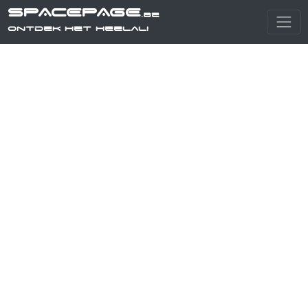
SPACEPAGE
.be
Ontdek het heelal!