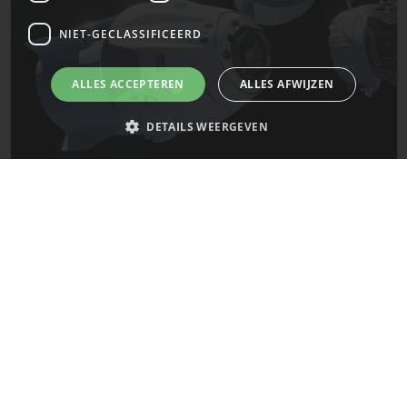
NIET-GECLASSIFICEERD
ALLES ACCEPTEREN
ALLES AFWIJZEN
DETAILS WEERGEVEN
De laatste updates van SpaceX!
Strikt noodzakelijk
Prestatie
Targeting
Functioneel
Mars
Niet-geclassificeerd
Strikt noodzakelijke cookies maken de kernfunctionaliteiten van de
website mogelijk, zoals gebruikersaanmelding en accountbeheer. De
website kan niet goed worden gebruikt zonder de strikt noodzakelijke
cookies.
Naam
Provider
/
Domein
Vervaldatum
__cf_bm
29 minuten
Cloudflare Inc.
58 seconden
.x.com