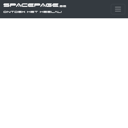
SPACEPAGE
.be
Ontdek het heelal!