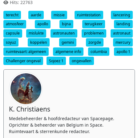
Hits: 22763
terecht
aarde
missie
ruimtestation
lancering
atmosfeer
apollo
bijna
terugkeer
landing
capsule
mislukte
astronauten
problemen
astronaut
soyuz
koppelen
gemini
zorgde
mercury
ruimtevaart: algemeen
algemene info
columbia
apollo 1
Challenger ongeval
Sojoez 1
ongevallen
K. Christiaens
Medebeheerder & hoofdredacteur van Spacepage.
Oprichter & beheerder van Belgium in Space.
Ruimtevaart & sterrenkunde redacteur.