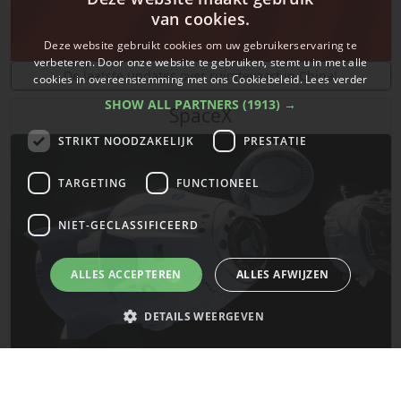
van cookies.
Deze website gebruikt cookies om uw gebruikerservaring te
verbeteren. Door onze website te gebruiken, stemt u in met alle
De laatste updates over ruimtevaart in China!
cookies in overeenstemming met ons Cookiebeleid.
Lees verder
SHOW ALL PARTNERS
(1913) →
SpaceX
STRIKT NOODZAKELIJK
PRESTATIE
TARGETING
FUNCTIONEEL
NIET-GECLASSIFICEERD
ALLES ACCEPTEREN
ALLES AFWIJZEN
DETAILS WEERGEVEN
De laatste updates van SpaceX!
Strikt noodzakelijk
Prestatie
Targeting
Functioneel