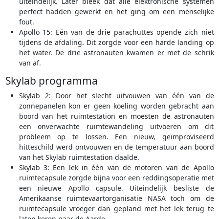
uiteindelijk. Later bleek dat alle elektronische systemen
perfect hadden gewerkt en het ging om een menselijke
fout.
Apollo 15: Eén van de drie parachuttes opende zich niet
tijdens de afdaling. Dit zorgde voor een harde landing op
het water. De drie astronauten kwamen er met de schrik
van af.
Skylab programma
Skylab 2: Door het slecht uitvouwen van één van de
zonnepanelen kon er geen koeling worden gebracht aan
boord van het ruimtestation en moesten de astronauten
een onverwachte ruimtewandeling uitvoeren om dit
probleem op te lossen. Een nieuw, geïmproviseerd
hitteschild werd ontvouwen en de temperatuur aan boord
van het Skylab ruimtestation daalde.
Skylab 3: Een lek in één van de motoren van de Apollo
ruimtecapsule zorgde bijna voor een reddingsoperatie met
een nieuwe Apollo capsule. Uiteindelijk besliste de
Amerikaanse ruimtevaartorganisatie NASA toch om de
ruimtecapsule vroeger dan gepland met het lek terug te
laten keren naar de Aarde.