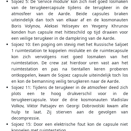
Sojoez 5: De 'service module' kon zich niet goed losmaken
van de terugkeercapsule tijdens de terugkeer in de
atmosfeer van de Aarde. Beide capsules braken
uiteindelijk dan toch van elkaar af en de kosmonauten
Boris Volynov, Aleksei Yeliseyev en Yevgeny Khrunov
konden hun capsule met hitteschild op tijd draaien voor
een veilige terugkeer in de dampkring van de Aarde.
Sojoez 10: Een poging om stevig met het Russische Saljoet
1 ruimtestation te koppelen mislukte en de ruimtecapsule
kon zich vervolgens niet goed losmaken van het
ruimtestation. De crew zat hierdoor uren vast aan het
ruimtestation en pas na tientallen keren proberen
ontkoppelen, kwam de Sojoez capsule uiteindelijk toch los
en kon de bemanning veilig terugkeren naar de Aarde.
Sojoez 11: Tijdens de terugkeer in de atmosfeer deed zich
plots een te hoog drukverschil voor in de
terugkeercapsule. Voor de drie kosmonauten Vladislav
Volkov, Viktor Patsajev en Georgi Dobrovolski kwam alle
hulp te laat. Zij stierven aan de gevolgen van
decompressie.
Sojoez 15: Door een elektrische fout kon de capsule niet
koppelen met ruimtestation.