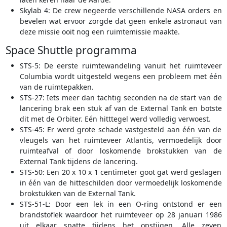
Skylab 4: De crew negeerde verschillende NASA orders en
bevelen wat ervoor zorgde dat geen enkele astronaut van
deze missie ooit nog een ruimtemissie maakte.
Space Shuttle programma
STS-5: De eerste ruimtewandeling vanuit het ruimteveer
Columbia wordt uitgesteld wegens een probleem met één
van de ruimtepakken.
STS-27: Iets meer dan tachtig seconden na de start van de
lancering brak een stuk af van de External Tank en botste
dit met de Orbiter. Eén hitttegel werd volledig verwoest.
STS-45: Er werd grote schade vastgesteld aan één van de
vleugels van het ruimteveer Atlantis, vermoedelijk door
ruimteafval of door loskomende brokstukken van de
External Tank tijdens de lancering.
STS-50: Een 20 x 10 x 1 centimeter goot gat werd geslagen
in één van de hitteschilden door vermoedelijk loskomende
brokstukken van de External Tank.
STS-51-L: Door een lek in een O-ring ontstond er een
brandstoflek waardoor het ruimteveer op 28 januari 1986
uit elkaar spatte tijdens het opstijgen. Alle zeven