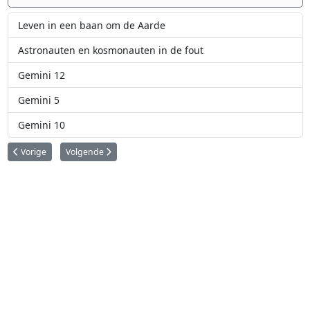
Leven in een baan om de Aarde
Astronauten en kosmonauten in de fout
Gemini 12
Gemini 5
Gemini 10
Vorig artikel: Wat is een polaire baan?
Volgende artikel: 50 jaar ruimtevaart: Afval op andere hemel
Vorige
Volgende