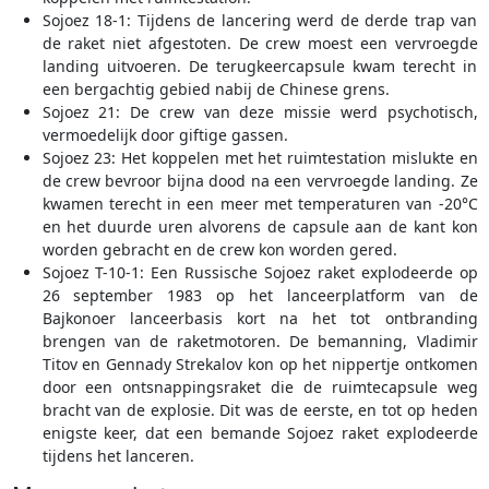
Sojoez 18-1: Tijdens de lancering werd de derde trap van
de raket niet afgestoten. De crew moest een vervroegde
landing uitvoeren. De terugkeercapsule kwam terecht in
een bergachtig gebied nabij de Chinese grens.
Sojoez 21: De crew van deze missie werd psychotisch,
vermoedelijk door giftige gassen.
Sojoez 23: Het koppelen met het ruimtestation mislukte en
de crew bevroor bijna dood na een vervroegde landing. Ze
kwamen terecht in een meer met temperaturen van -20°C
en het duurde uren alvorens de capsule aan de kant kon
worden gebracht en de crew kon worden gered.
Sojoez T-10-1: Een Russische Sojoez raket explodeerde op
26 september 1983 op het lanceerplatform van de
Bajkonoer lanceerbasis kort na het tot ontbranding
brengen van de raketmotoren. De bemanning, Vladimir
Titov en Gennady Strekalov kon op het nippertje ontkomen
door een ontsnappingsraket die de ruimtecapsule weg
bracht van de explosie. Dit was de eerste, en tot op heden
enigste keer, dat een bemande Sojoez raket explodeerde
tijdens het lanceren.