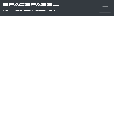
SPACEPAGE
.be
Ontdek het heelal!