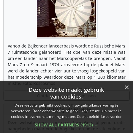
Vanop de Bajkonoer lanceerbasis wordt de Russische Mars
7 ruimtesonde gelanceerd. Het doel van deze missie was
om een lander naar het Marsoppervlak te brengen. Nadat
Mars 7 op 9 maart 1974 arriveerde bij de planeet Mars
werd de lander echter vier uur te vroeg losgekoppeld van
het moederschip waardoor deze Mars op 1 300 kilometer
mistte. Foto: Roscosmos
×
Deze website maakt gebruik
Ontdek meer gebeurtenissen
van cookies.
Deze website gebruikt cookies om uw gebruikerservaring te
Steun Spacepage
verbeteren. Door onze website te gebruiken, stemt u in met alle
cookies in overeenstemming met ons Cookiebeleid.
Lees verder
Deze website wordt aan onze bezoekers blijvend gratis
SHOW ALL PARTNERS
(1913) →
aangeboden maar om de hoge kosten om de site online te