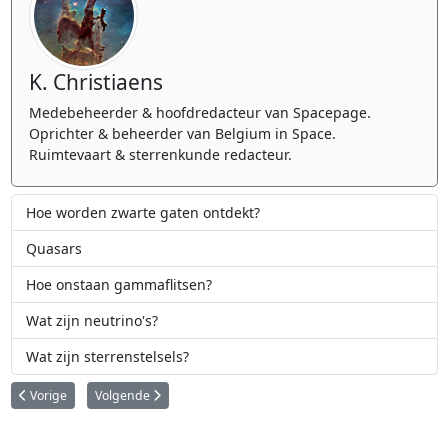
K. Christiaens
Medebeheerder & hoofdredacteur van Spacepage.
Oprichter & beheerder van Belgium in Space.
Ruimtevaart & sterrenkunde redacteur.
Hoe worden zwarte gaten ontdekt?
Quasars
Hoe onstaan gammaflitsen?
Wat zijn neutrino's?
Wat zijn sterrenstelsels?
Vorig artikel: De bekendste zwarte gaten
Volgende artikel: Hoe worden zwarte gaten ontdekt?
Vorige
Volgende