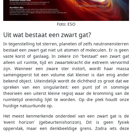
Foto: ESO
Uit wat bestaat een zwart gat?
In tegenstelling tot sterren, planeten of zelfs neutronensterren
bestaat een zwart gat niet uit atomen of moleculen. Er is geen
vaste korst of gaslaag. In zekere zin “bestaat” een zwart gat
alleen uit ruimte, tijd en zwaartekracht die extreem vervormd
zijn. Wanneer een zware ster instort, wordt haar massa
samengeperst tot een volume dat kleiner is dan enig ander
bekend object. Uiteindelijk wordt de dichtheid zo groot dat we
spreken van een singulariteit: een punt (of in sommige
theorieën een uiterst kleine regio) waar de kromming van de
ruimtetijd oneindig lijkt te worden. Op die plek houdt onze
huidige natuurkunde op.
Het meest kenmerkende onderdeel van een zwart gat is de
'event horizon' (gebeurtenishorizon). Dit is geen fysiek
oppervlak, maar een denkbeeldige grens. Zodra iets deze