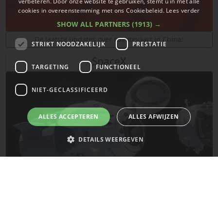
verbeteren. Door onze website te gebruiken, stemt u in met alle
cookies in overeenstemming met ons Cookiebeleid.
Lees verder
SHOW ALL PARTNERS
(1913) →
De laatste updates over ruimtevaart in China!
STRIKT NOODZAKELIJK
PRESTATIE
SpaceX
TARGETING
FUNCTIONEEL
NIET-GECLASSIFICEERD
ALLES ACCEPTEREN
ALLES AFWIJZEN
DETAILS WEERGEVEN
Strikt noodzakelijk
Prestatie
Targeting
Functioneel
Niet-geclassificeerd
De laatste updates van SpaceX!
Strikt noodzakelijke cookies maken de kernfunctionaliteiten van de