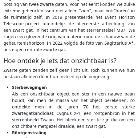
botsing van twee zwarte gaten. Voor het eerst konden we zulke
extreme gebeurtenissen niet alleen “zien”, maar ook “horen” in
de ruimtetijd zelf. In 2019 presenteerde het Event Horizon
Telescope-project uiteindelijk de allereerste afbeelding van
een zwart gat, in het centrum van het sterrenstelsel M87. We
zagen een gloeiende ring van materie rond de schaduw van de
gebeurtenishorizon. In 2022 volgde de foto van Sagittarius A*,
ons eigen centrale zwarte gat.
Hoe ontdek je iets dat onzichtbaar is?
Zwarte gaten zenden zelf geen licht uit. Toch kunnen we hun
bestaan afleiden door hun invloed op de omgeving.
Sterbewegingen
Als een onzichtbaar object een ster in een nauwe baan
houdt, kan men de massa van het object berekenen. Zo
ontdekte men in de jaren ’70 het eerste sterke
zwartegatkandidaat: Cygnus X-1, een röntgenbron in het
sterrenbeeld Zwaan. Het bleek een ster te zijn die om een
onzichtbare metgezel draaide, een zwart gat.
Röntgenstraling