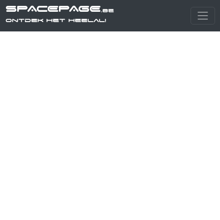
SPACEPAGE
.be
Ontdek het heelal!