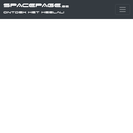
SPACEPAGE
.be
Ontdek het heelal!