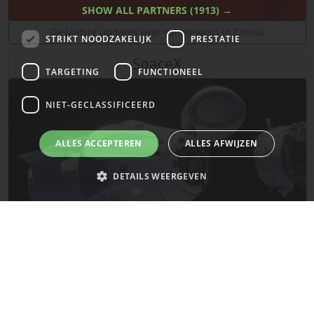
SHOW ALL PARTNERS
(1913) →
De laatste updates over ruimtevaart in China!
STRIKT NOODZAKELIJK
PRESTATIE
SpaceX
TARGETING
FUNCTIONEEL
NIET-GECLASSIFICEERD
ALLES ACCEPTEREN
ALLES AFWIJZEN
DETAILS WEERGEVEN
Strikt noodzakelijk
Prestatie
Targeting
Functioneel
Niet-geclassificeerd
De laatste updates van SpaceX!
Strikt noodzakelijke cookies maken de kernfunctionaliteiten van de
website mogelijk, zoals gebruikersaanmelding en accountbeheer. De
Mars
website kan niet goed worden gebruikt zonder de strikt noodzakelijke
cookies.