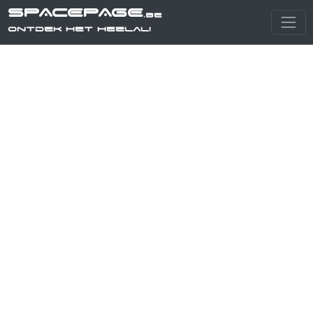
SPACEPAGE
.be
Ontdek het heelal!