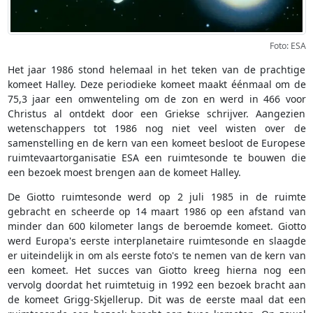
Foto: ESA
Het jaar 1986 stond helemaal in het teken van de prachtige
komeet Halley. Deze periodieke komeet maakt éénmaal om de
75,3 jaar een omwenteling om de zon en werd in 466 voor
Christus al ontdekt door een Griekse schrijver. Aangezien
wetenschappers tot 1986 nog niet veel wisten over de
samenstelling en de kern van een komeet besloot de Europese
ruimtevaartorganisatie ESA een ruimtesonde te bouwen die
een bezoek moest brengen aan de komeet Halley.
De Giotto ruimtesonde werd op 2 juli 1985 in de ruimte
gebracht en scheerde op 14 maart 1986 op een afstand van
minder dan 600 kilometer langs de beroemde komeet. Giotto
werd Europa's eerste interplanetaire ruimtesonde en slaagde
er uiteindelijk in om als eerste foto's te nemen van de kern van
een komeet. Het succes van Giotto kreeg hierna nog een
vervolg doordat het ruimtetuig in 1992 een bezoek bracht aan
de komeet Grigg-Skjellerup. Dit was de eerste maal dat een