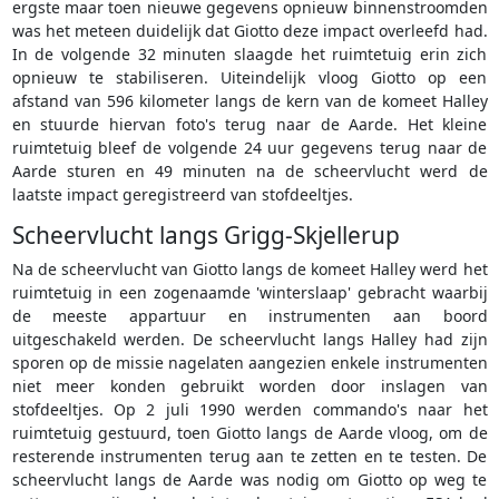
ergste maar toen nieuwe gegevens opnieuw binnenstroomden
was het meteen duidelijk dat Giotto deze impact overleefd had.
In de volgende 32 minuten slaagde het ruimtetuig erin zich
opnieuw te stabiliseren. Uiteindelijk vloog Giotto op een
afstand van 596 kilometer langs de kern van de komeet Halley
en stuurde hiervan foto's terug naar de Aarde. Het kleine
ruimtetuig bleef de volgende 24 uur gegevens terug naar de
Aarde sturen en 49 minuten na de scheervlucht werd de
laatste impact geregistreerd van stofdeeltjes.
Scheervlucht langs Grigg-Skjellerup
Na de scheervlucht van Giotto langs de komeet Halley werd het
ruimtetuig in een zogenaamde 'winterslaap' gebracht waarbij
de meeste appartuur en instrumenten aan boord
uitgeschakeld werden. De scheervlucht langs Halley had zijn
sporen op de missie nagelaten aangezien enkele instrumenten
niet meer konden gebruikt worden door inslagen van
stofdeeltjes. Op 2 juli 1990 werden commando's naar het
ruimtetuig gestuurd, toen Giotto langs de Aarde vloog, om de
resterende instrumenten terug aan te zetten en te testen. De
scheervlucht langs de Aarde was nodig om Giotto op weg te