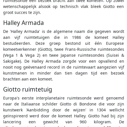
ruimtesonde een bezoek bracht aan twee kometen. Op zowel
wetenschappelijk alsook op technisch vlak bleek Giotto een
groot succes te zijn.
Halley Armada
De 'Halley Armada' is de algemene naam die gegeven wordt
aan vijf ruimtetuigen die in 1986 de komeet Halley
bestudeerden. Deze groep bestond uit één Europese
komeetverkenner (Giotto), twee Frans-Russische ruimtesondes
(Vega 1 & Vega 2) en twee Japanse ruimtesondes (Suisei &
Sakigake). De Halley Armada zorgde voor een opvallend en
nooit nog geëvenaard record in de ruimtevaart aangezien vijf
kunstmanen in minder dan tien dagen tijd een bezoek
brachten aan een komeet.
Giotto ruimtetuig
Europa's eerste interplanetaire ruimtesonde werd genoemd
naar de Italiaanse schilder Giotto di Bondone die voor zijn
kunstwerk 'Aanbidding door de wijzen' in 1304 wellicht
geïnspireerd werd door de komeet Halley. Giotto had bij zijn
lancering een gewicht van 960 kilogram. De