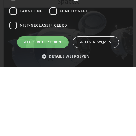
SpaceX
TARGETING
FUNCTIONEEL
NIET-GECLASSIFICEERD
ALLES ACCEPTEREN
ALLES AFWIJZEN
DETAILS WEERGEVEN
Strikt noodzakelijk
Prestatie
Targeting
Functioneel
De laatste updates van SpaceX!
Niet-geclassificeerd
Strikt noodzakelijke cookies maken de kernfunctionaliteiten van de
Mars
website mogelijk, zoals gebruikersaanmelding en accountbeheer. De
website kan niet goed worden gebruikt zonder de strikt noodzakelijke
cookies.
Naam
Provider
/
Domein
Vervaldatum
__cf_bm
29 minuten
Cloudflare Inc.