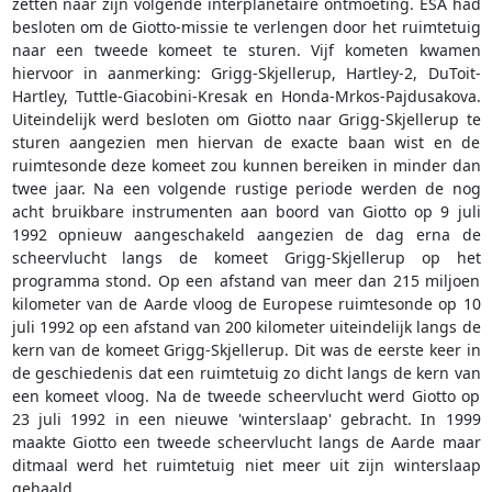
zetten naar zijn volgende interplanetaire ontmoeting. ESA had
besloten om de Giotto-missie te verlengen door het ruimtetuig
naar een tweede komeet te sturen. Vijf kometen kwamen
hiervoor in aanmerking: Grigg-Skjellerup, Hartley-2, DuToit-
Hartley, Tuttle-Giacobini-Kresak en Honda-Mrkos-Pajdusakova.
Uiteindelijk werd besloten om Giotto naar Grigg-Skjellerup te
sturen aangezien men hiervan de exacte baan wist en de
ruimtesonde deze komeet zou kunnen bereiken in minder dan
twee jaar. Na een volgende rustige periode werden de nog
acht bruikbare instrumenten aan boord van Giotto op 9 juli
1992 opnieuw aangeschakeld aangezien de dag erna de
scheervlucht langs de komeet Grigg-Skjellerup op het
programma stond. Op een afstand van meer dan 215 miljoen
kilometer van de Aarde vloog de Europese ruimtesonde op 10
juli 1992 op een afstand van 200 kilometer uiteindelijk langs de
kern van de komeet Grigg-Skjellerup. Dit was de eerste keer in
de geschiedenis dat een ruimtetuig zo dicht langs de kern van
een komeet vloog. Na de tweede scheervlucht werd Giotto op
23 juli 1992 in een nieuwe 'winterslaap' gebracht. In 1999
maakte Giotto een tweede scheervlucht langs de Aarde maar
ditmaal werd het ruimtetuig niet meer uit zijn winterslaap
gehaald.