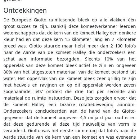
Ontdekkingen
De Europese Giotto ruimtesonde bleek op alle vlakken één
groot succes te zijn. Dankzij deze komeetverkenner leerden
wetenschappers dat de kern van de komeet Halley een donkere
kleur had en dat deze kern 15 kilometer lang en 7 kilometer
breed was. Giotto stuurde maar liefst meer dan 2 100 foto's
naar de Aarde van de komeet Halley die onderzoekers een
schat aan informatie bezorgden. Slechts 10% van het
oppervlak van deze komeet bleek actief te zijn en ongeveer
80% van het uitgestoten materiaal van de komeet bestond uit
water. Het oppervlak van de komeet bleek zeer grillig te zijn
met heuvels en ravijnen en op dit oppervlak werden zeven
zogenaamde 'jets' ontdekt die drie ton per seconde aan
materiaal de ruimte instuurden. Deze jets zorgden ervoor dat
de komeet Halley een bizarre rotatiebeweging aannam.
Onderzoekers concludeerden aan de hand van de Giotto-
gegevens dat de komeet ongeveer 4,5 miljard jaar oud is en
dat deze gedurende al deze tijd nauwelijks van vorm is
veranderd. Giotto was het eerste ruimtetuig dat foto's naar de
Aarde stuurde van de kern van een komeet en was eveneens