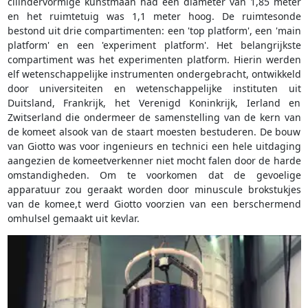
cilindervormige kunstmaan had een diameter van 1,85 meter
en het ruimtetuig was 1,1 meter hoog. De ruimtesonde
bestond uit drie compartimenten: een 'top platform', een 'main
platform' en een 'experiment platform'. Het belangrijkste
compartiment was het experimenten platform. Hierin werden
elf wetenschappelijke instrumenten ondergebracht, ontwikkeld
door universiteiten en wetenschappelijke instituten uit
Duitsland, Frankrijk, het Verenigd Koninkrijk, Ierland en
Zwitserland die ondermeer de samenstelling van de kern van
de komeet alsook van de staart moesten bestuderen. De bouw
van Giotto was voor ingenieurs en technici een hele uitdaging
aangezien de komeetverkenner niet mocht falen door de harde
omstandigheden. Om te voorkomen dat de gevoelige
apparatuur zou geraakt worden door minuscule brokstukjes
van de komee,t werd Giotto voorzien van een berschermend
omhulsel gemaakt uit kevlar.