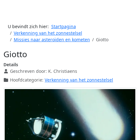
U bevindt zich hier:
Startpagina
Verkenning van het zonnestelsel
Missies naar asteroïden en kometen
Giotto
Giotto
Details
Geschreven door:
K. Christiaens
Hoofdcategorie:
Verkenning van het zonnestelsel