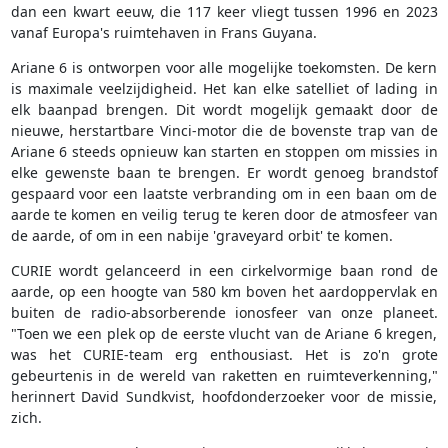
dan een kwart eeuw, die 117 keer vliegt tussen 1996 en 2023
vanaf Europa's ruimtehaven in Frans Guyana.
Ariane 6 is ontworpen voor alle mogelijke toekomsten. De kern
is maximale veelzijdigheid. Het kan elke satelliet of lading in
elk baanpad brengen. Dit wordt mogelijk gemaakt door de
nieuwe, herstartbare Vinci-motor die de bovenste trap van de
Ariane 6 steeds opnieuw kan starten en stoppen om missies in
elke gewenste baan te brengen. Er wordt genoeg brandstof
gespaard voor een laatste verbranding om in een baan om de
aarde te komen en veilig terug te keren door de atmosfeer van
de aarde, of om in een nabije 'graveyard orbit' te komen.
CURIE wordt gelanceerd in een cirkelvormige baan rond de
aarde, op een hoogte van 580 km boven het aardoppervlak en
buiten de radio-absorberende ionosfeer van onze planeet.
"Toen we een plek op de eerste vlucht van de Ariane 6 kregen,
was het CURIE-team erg enthousiast. Het is zo'n grote
gebeurtenis in de wereld van raketten en ruimteverkenning,"
herinnert David Sundkvist, hoofdonderzoeker voor de missie,
zich.