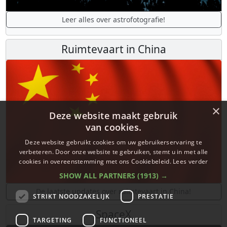
Leer alles over astrofotografie!
Ruimtevaart in China
×
Deze website maakt gebruik
van cookies.
Deze website gebruikt cookies om uw gebruikerservaring te
verbeteren. Door onze website te gebruiken, stemt u in met alle
cookies in overeenstemming met ons Cookiebeleid.
Lees verder
SHOW ALL PARTNERS
(1913) →
De laatste updates over ruimtevaart in China!
STRIKT NOODZAKELIJK
PRESTATIE
SpaceX
TARGETING
FUNCTIONEEL