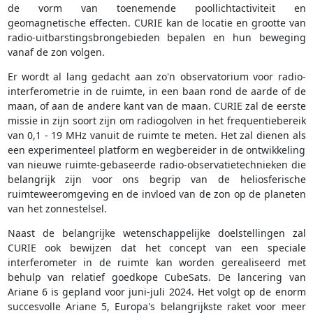
de vorm van toenemende poollichtactiviteit en
geomagnetische effecten. CURIE kan de locatie en grootte van
radio-uitbarstingsbrongebieden bepalen en hun beweging
vanaf de zon volgen.
Er wordt al lang gedacht aan zo'n observatorium voor radio-
interferometrie in de ruimte, in een baan rond de aarde of de
maan, of aan de andere kant van de maan. CURIE zal de eerste
missie in zijn soort zijn om radiogolven in het frequentiebereik
van 0,1 - 19 MHz vanuit de ruimte te meten. Het zal dienen als
een experimenteel platform en wegbereider in de ontwikkeling
van nieuwe ruimte-gebaseerde radio-observatietechnieken die
belangrijk zijn voor ons begrip van de heliosferische
ruimteweeromgeving en de invloed van de zon op de planeten
van het zonnestelsel.
Naast de belangrijke wetenschappelijke doelstellingen zal
CURIE ook bewijzen dat het concept van een speciale
interferometer in de ruimte kan worden gerealiseerd met
behulp van relatief goedkope CubeSats. De lancering van
Ariane 6 is gepland voor juni-juli 2024. Het volgt op de enorm
succesvolle Ariane 5, Europa's belangrijkste raket voor meer