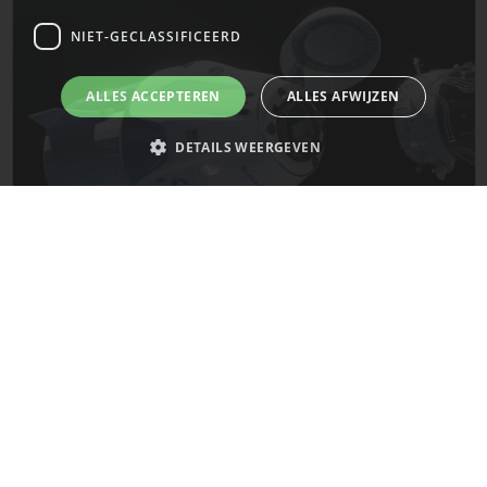
NIET-GECLASSIFICEERD
ALLES ACCEPTEREN
ALLES AFWIJZEN
DETAILS WEERGEVEN
Strikt noodzakelijk
Prestatie
Targeting
Functioneel
Niet-geclassificeerd
De laatste updates van SpaceX!
Strikt noodzakelijke cookies maken de kernfunctionaliteiten van de
website mogelijk, zoals gebruikersaanmelding en accountbeheer. De
Mars
website kan niet goed worden gebruikt zonder de strikt noodzakelijke
cookies.
Naam
Provider
/
Domein
Vervaldatum
__cf_bm
29 minuten
Cloudflare Inc.
58 seconden
.x.com