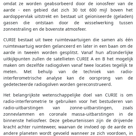
omdat ze worden geabsorbeerd door de ionosfeer van de
aarde - een gebied dat zich 30 tot 600 mijl boven het
aardoppervlak uitstrekt en bestaat uit geïoniseerde (geladen)
gassen die ontstaan door de wisselwerking tussen
zonnestraling en de bovenste atmosfeer.
CURIE bestaat uit twee ruimtevaartuigen die samen als één
ruimtevaartuig worden gelanceerd en later in een baan om de
aarde in tweeën worden gesplitst. Vanaf hun afzonderlijke
uitkijkpunten zullen de satellieten CURIE A en B het mogelijk
maken om dezelfde radiogolven vanaf twee locaties tegelijk te
meten. Met behulp van de techniek van radio-
interferometrische analyse kan de oorsprong van de
gedetecteerde radiogolven worden gereconstrueerd.
Het belangrijkste wetenschappelijke doel van CURIE is om
radio-interferometrie te gebruiken voor het bestuderen van
radio-uitbarstingen van zonne-uitbarstingen, zoals
zonnevlammen en coronale massa-uitbarstingen in de
binnenste heliosfeer. Deze gebeurtenissen zijn de drijvende
kracht achter ruimteweer, waarvan de invloed op de aarde en
andere planeten wordt gevoeld wanneer ze zich voordoen, in