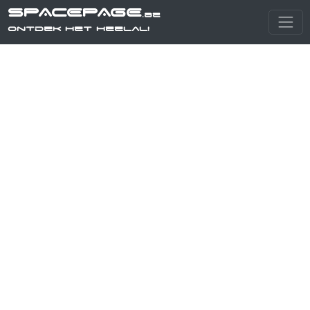
SPACEPAGE
.be
Ontdek het heelal!