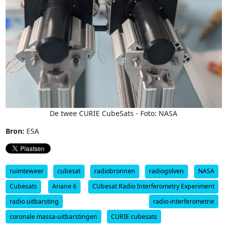
De twee CURIE CubeSats - Foto: NASA
Bron:
ESA
ruimteweer
cubesat
radiobronnen
radiogolven
NASA
Cubesats
Ariane 6
CUbesat Radio Interferometry Experiment
radio uitbarsting
radio-interferometrie
coronale massa-uitbarstingen
CURIE cubesats