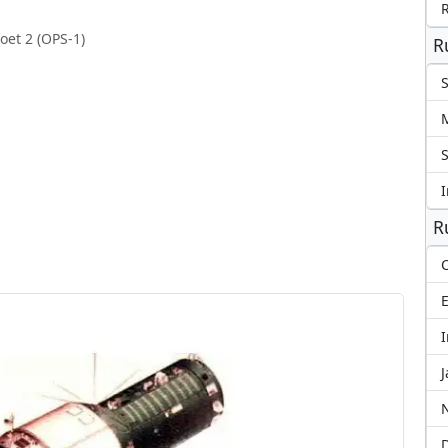
joet 2 (OPS-1)
R
S
S
I
R
C
I
J
N
D