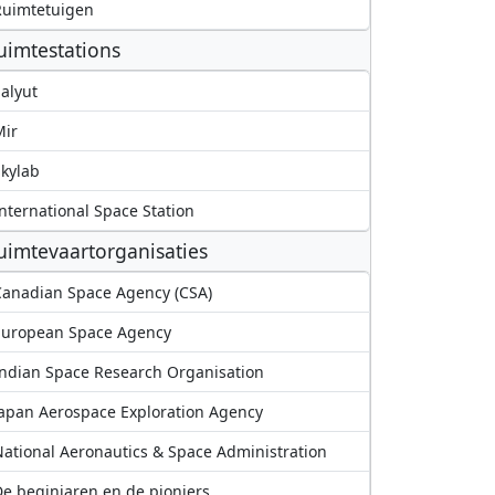
Ruimtetuigen
uimtestations
alyut
Mir
kylab
nternational Space Station
uimtevaartorganisaties
anadian Space Agency (CSA)
European Space Agency
ndian Space Research Organisation
apan Aerospace Exploration Agency
ational Aeronautics & Space Administration
e beginjaren en de pioniers