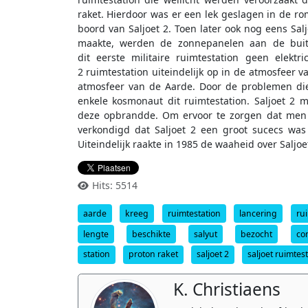
raket. Hierdoor was er een lek geslagen in de ro
boord van Saljoet 2. Toen later ook nog eens Sal
maakte, werden de zonnepanelen aan de buite
dit eerste militaire ruimtestation geen elek
2 ruimtestation uiteindelijk op in de atmosfeer 
atmosfeer van de Aarde. Door de problemen die 
enkele kosmonaut dit ruimtestation. Saljoet 2
deze opbrandde. Om ervoor te zorgen dat men d
verkondigd dat Saljoet 2 een groot sucecs wa
Uiteindelijk raakte in 1985 de waaheid over Saljoe
Hits: 5514
aarde
kreeg
ruimtestation
lancering
ru
lengte
beschikte
salyut
bezocht
co
station
proton raket
saljoet 2
saljoet ruimtes
K. Christiaens