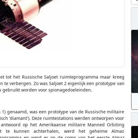
niet tot het Russische Saljoet ruimteprogramma maar kreeg
 te verbergen. Zo was Saljoet 2 eigenlijk een prototype van
ou gebruikt worden voor spionagedoeleinden.
ion 1) genaamd, was een prototype van de Russische militaire
isch 'diamant'). Deze ruimtestations werden ontworpen voor
t antwoord op het Amerikaanse militaire Manned Orbiting
iet te kunnen achterhalen, werd het geheime Almaz
programma en werd er op de romp van het eerste Almaz