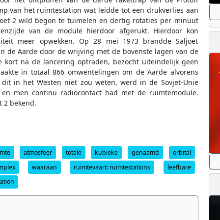
mp van het ruimtestation wat leidde tot een drukverlies aan
joet 2 wild begon te tuimelen en dertig rotaties per minuut
nzijde van de module hierdoor afgerukt. Hierdoor kon
triciteit meer opwekken. Op 28 mei 1973 brandde Saljoet
van de Aarde door de wrijving met de bovenste lagen van de
kort na de lancering optraden, bezocht uiteindelijk geen
 maakte in totaal 866 omwentelingen om de Aarde alvorens
it in het Westen niet zou weten, werd in de Sovjet-Unie
s en men continu radiocontact had met de ruimtemodule.
t 2 bekend.
imte
atmosfeer
totale
kubieke
genaamd
orbital
mplex
waaraan
ruimtevaart: ruimtestations
leefbare
tation