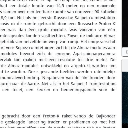
 2 had een totale lengte van 14,5 meter en een maximale
es samen over een leefbare ruimte van ongeveer 90 kubieke
18,9 ton. Net als het eerste Russische Saljoet ruimtestation
basis in de ruimte gebracht door een Russische Proton-K
 meer was dan één grote module, was voorzien van één
mtecapsules konden vasthechten. Zowel de militaire Almaz
gebruik van hetzelfde ontwerp van romp. Het enige verschil
rt voor Sojoez ruimtetuigen zich bij de Almaz modules aan
D
 modules bevond zich de enorme Agat-spionagecamera
vlak kon maken met een resolutie tot drie meter. De
 de Almaz modules ontwikkeld en afgedrukt worden om
nd te worden. Deze gescande beelden werden uiteindelijk
mmunicaieverbinding. Negatieven van de film konden door
urd naar de Aarde. Net als in het Saljoet 1 ruimtestation
, een toilet, een keuken en bedieningspaneln voor de
 gebracht door een Proton-K raket vanop de Bajkonoer
de geslaagde lancering traden er problemen op met het
door het ontploffen van de derde rakettrap van de Proton