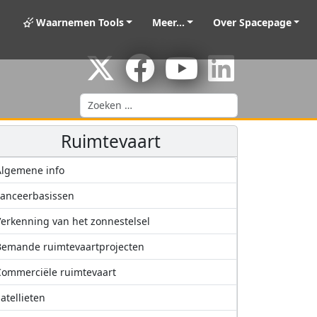
Waarnemen Tools
Meer...
Over Spacepage
Zoeken
Ruimtevaart
Algemene info
anceerbasissen
erkenning van het zonnestelsel
Bemande ruimtevaartprojecten
ommerciële ruimtevaart
atellieten