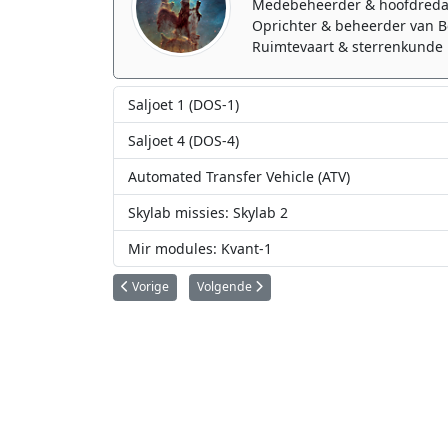
Medebeheerder & hoofdreda
Oprichter & beheerder van B
Ruimtevaart & sterrenkunde 
Saljoet 1 (DOS-1)
Saljoet 4 (DOS-4)
Automated Transfer Vehicle (ATV)
Skylab missies: Skylab 2
Mir modules: Kvant-1
Vorig artikel: Saljoet 5 (OPS-3)
Volgende artikel: Saljoet 6 (DOS-5)
Vorige
Volgende