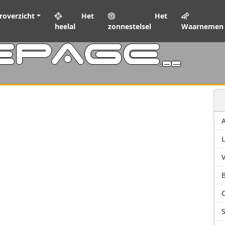
roverzicht
Het
Het
heelal
zonnestelsel
Waarnemen
EPAGE
.be
L
V
C
S