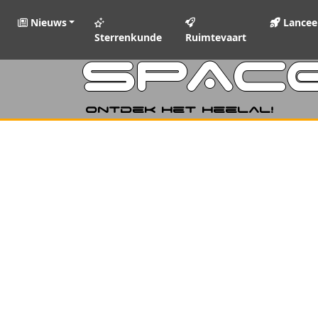
Nieuws
Lancee
Sterrenkunde
Ruimtevaart
SPAC
Ontdek het heelal!