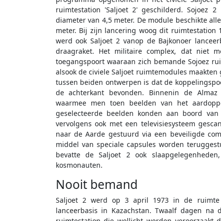
ruimtestation 'Saljoet 2' geschilderd. Sojoez
diameter van 4,5 meter. De module beschikte all
meter. Bij zijn lancering woog dit ruimtestation 
werd ook Saljoet 2 vanop de Bajkonoer lanceer
draagraket. Het militaire complex, dat niet
toegangspoort waaraan zich bemande Sojoez rui
alsook de civiele Saljoet ruimtemodules maakten 
tussen beiden ontwerpen is dat de koppelingspoo
de achterkant bevonden. Binnenin de Almaz
waarmee men toen beelden van het aardopper
geselecteerde beelden konden aan boord van
vervolgens ook met een televisiesysteem gesca
naar de Aarde gestuurd via een beveiligde co
middel van speciale capsules worden teruggestu
bevatte de Saljoet 2 ook slaapgelegenheden
kosmonauten.
Nooit bemand
Saljoet 2 werd op 3 april 1973 in de ruimte
lanceerbasis in Kazachstan. Twaalf dagen na 
ruimtestation die wellicht werden veroorzaakt 