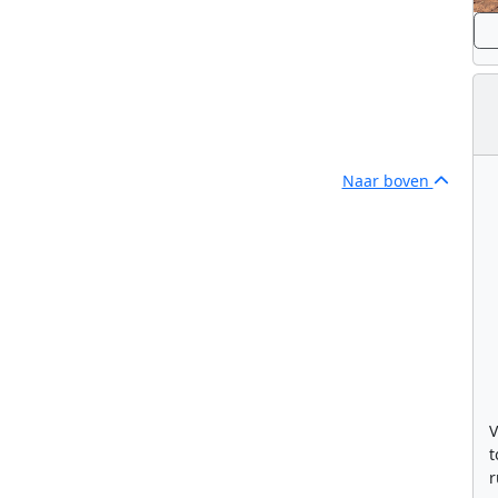
Naar boven
V
t
r