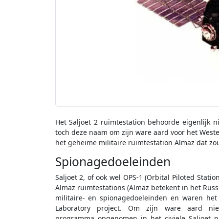
Het Saljoet 2 ruimtestation behoorde eigenlijk 
toch deze naam om zijn ware aard voor het Westen
het geheime militaire ruimtestation Almaz dat z
Spionagedoeleinden
Saljoet 2, of ook wel OPS-1 (Orbital Piloted Stat
Almaz ruimtestations (Almaz betekent in het Russ
militaire- en spionagedoeleinden en waren he
Laboratory project. Om zijn ware aard n
programma opgenomen in het civiele Saljoet 