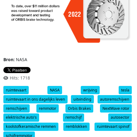
Bron:
NASA
Hits: 1718
ruimtevaart
NASA
wrijving
tesla
ruimtevaart in ons dagelijks leven
uitvinding
autoremschijven
remschijven
remmotor
Orbis Brakes
NextWave rotor
elektrische auto's
remschijf
autosector
koolstofkeramische remmen
remblokken
ruimtevaart spinof
schijfremmotor