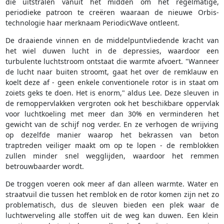
die uitstralen vanuit het midden om het regelmatige,
periodieke patroon te creëren waaraan de nieuwe Orbis-
technologie haar merknaam PeriodicWave ontleent.
De draaiende vinnen en de middelpuntvliedende kracht van
het wiel duwen lucht in de depressies, waardoor een
turbulente luchtstroom ontstaat die warmte afvoert. "Wanneer
de lucht naar buiten stroomt, gaat het over de remklauw en
koelt deze af - geen enkele conventionele rotor is in staat om
zoiets geks te doen. Het is enorm," aldus Lee. Deze sleuven in
de remoppervlakken vergroten ook het beschikbare oppervlak
voor luchtkoeling met meer dan 30% en verminderen het
gewicht van de schijf nog verder. En ze verhogen de wrijving
op dezelfde manier waarop het bekrassen van beton
traptreden veiliger maakt om op te lopen - de remblokken
zullen minder snel wegglijden, waardoor het remmen
betrouwbaarder wordt.
De troggen voeren ook meer af dan alleen warmte. Water en
straatvuil die tussen het remblok en de rotor komen zijn net zo
problematisch, dus de sleuven bieden een plek waar de
luchtwerveling alle stoffen uit de weg kan duwen. Een klein