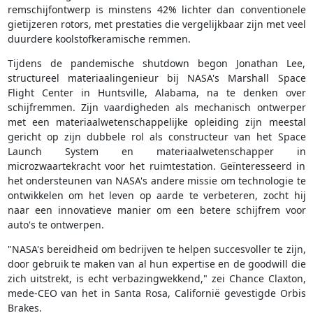
remschijfontwerp is minstens 42% lichter dan conventionele
gietijzeren rotors, met prestaties die vergelijkbaar zijn met veel
duurdere koolstofkeramische remmen.
Tijdens de pandemische shutdown begon Jonathan Lee,
structureel materiaalingenieur bij NASA's Marshall Space
Flight Center in Huntsville, Alabama, na te denken over
schijfremmen. Zijn vaardigheden als mechanisch ontwerper
met een materiaalwetenschappelijke opleiding zijn meestal
gericht op zijn dubbele rol als constructeur van het Space
Launch System en materiaalwetenschapper in
microzwaartekracht voor het ruimtestation. Geïnteresseerd in
het ondersteunen van NASA's andere missie om technologie te
ontwikkelen om het leven op aarde te verbeteren, zocht hij
naar een innovatieve manier om een betere schijfrem voor
auto's te ontwerpen.
"NASA's bereidheid om bedrijven te helpen succesvoller te zijn,
door gebruik te maken van al hun expertise en de goodwill die
zich uitstrekt, is echt verbazingwekkend," zei Chance Claxton,
mede-CEO van het in Santa Rosa, Californië gevestigde Orbis
Brakes.