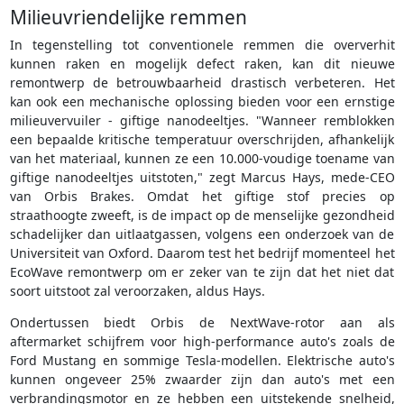
Milieuvriendelijke remmen
In tegenstelling tot conventionele remmen die oververhit
kunnen raken en mogelijk defect raken, kan dit nieuwe
remontwerp de betrouwbaarheid drastisch verbeteren. Het
kan ook een mechanische oplossing bieden voor een ernstige
milieuvervuiler - giftige nanodeeltjes. "Wanneer remblokken
een bepaalde kritische temperatuur overschrijden, afhankelijk
van het materiaal, kunnen ze een 10.000-voudige toename van
giftige nanodeeltjes uitstoten," zegt Marcus Hays, mede-CEO
van Orbis Brakes. Omdat het giftige stof precies op
straathoogte zweeft, is de impact op de menselijke gezondheid
schadelijker dan uitlaatgassen, volgens een onderzoek van de
Universiteit van Oxford. Daarom test het bedrijf momenteel het
EcoWave remontwerp om er zeker van te zijn dat het niet dat
soort uitstoot zal veroorzaken, aldus Hays.
Ondertussen biedt Orbis de NextWave-rotor aan als
aftermarket schijfrem voor high-performance auto's zoals de
Ford Mustang en sommige Tesla-modellen. Elektrische auto's
kunnen ongeveer 25% zwaarder zijn dan auto's met een
verbrandingsmotor en ze hebben een uitstekende snelheid,