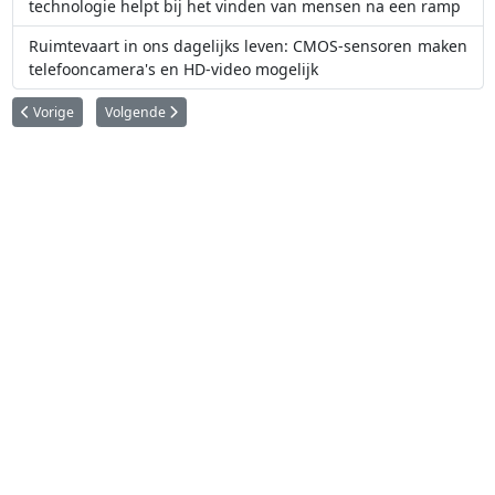
technologie helpt bij het vinden van mensen na een ramp
Ruimtevaart in ons dagelijks leven: CMOS-sensoren maken
telefooncamera's en HD-video mogelijk
Vorig artikel: Ruimtevaart in ons dagelijks leven: materialen voor coating
Volgende artikel: Ruimtevaart in ons dagelijks leven: satelli
Vorige
Volgende