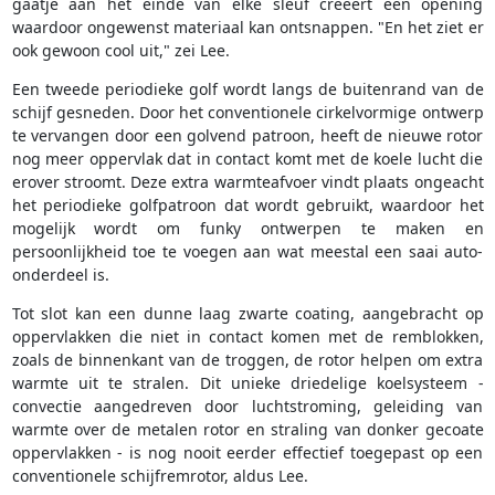
gaatje aan het einde van elke sleuf creëert een opening
waardoor ongewenst materiaal kan ontsnappen. "En het ziet er
ook gewoon cool uit," zei Lee.
Een tweede periodieke golf wordt langs de buitenrand van de
schijf gesneden. Door het conventionele cirkelvormige ontwerp
te vervangen door een golvend patroon, heeft de nieuwe rotor
nog meer oppervlak dat in contact komt met de koele lucht die
erover stroomt. Deze extra warmteafvoer vindt plaats ongeacht
het periodieke golfpatroon dat wordt gebruikt, waardoor het
mogelijk wordt om funky ontwerpen te maken en
persoonlijkheid toe te voegen aan wat meestal een saai auto-
onderdeel is.
Tot slot kan een dunne laag zwarte coating, aangebracht op
oppervlakken die niet in contact komen met de remblokken,
zoals de binnenkant van de troggen, de rotor helpen om extra
warmte uit te stralen. Dit unieke driedelige koelsysteem -
convectie aangedreven door luchtstroming, geleiding van
warmte over de metalen rotor en straling van donker gecoate
oppervlakken - is nog nooit eerder effectief toegepast op een
conventionele schijfremrotor, aldus Lee.