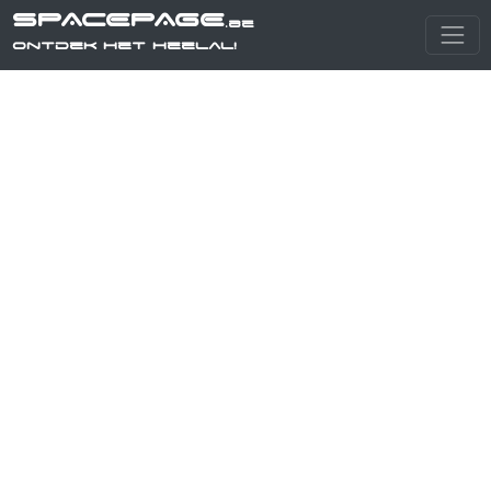
SPACEPAGE
.be
Ontdek het heelal!