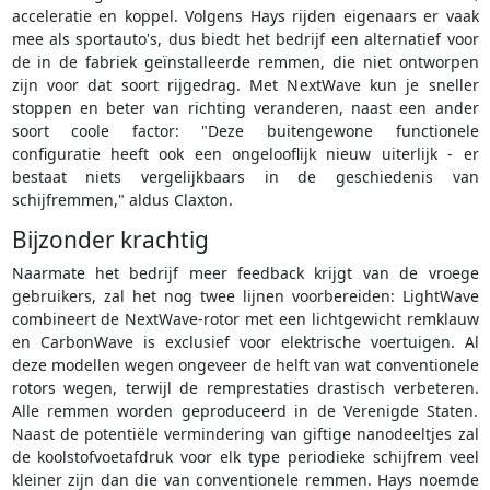
acceleratie en koppel. Volgens Hays rijden eigenaars er vaak
mee als sportauto's, dus biedt het bedrijf een alternatief voor
de in de fabriek geïnstalleerde remmen, die niet ontworpen
zijn voor dat soort rijgedrag. Met NextWave kun je sneller
stoppen en beter van richting veranderen, naast een ander
soort coole factor: "Deze buitengewone functionele
configuratie heeft ook een ongelooflijk nieuw uiterlijk - er
bestaat niets vergelijkbaars in de geschiedenis van
schijfremmen," aldus Claxton.
Bijzonder krachtig
Naarmate het bedrijf meer feedback krijgt van de vroege
gebruikers, zal het nog twee lijnen voorbereiden: LightWave
combineert de NextWave-rotor met een lichtgewicht remklauw
en CarbonWave is exclusief voor elektrische voertuigen. Al
deze modellen wegen ongeveer de helft van wat conventionele
rotors wegen, terwijl de remprestaties drastisch verbeteren.
Alle remmen worden geproduceerd in de Verenigde Staten.
Naast de potentiële vermindering van giftige nanodeeltjes zal
de koolstofvoetafdruk voor elk type periodieke schijfrem veel
kleiner zijn dan die van conventionele remmen. Hays noemde