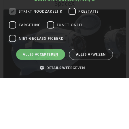
SpaceX
STRIKT NOODZAKELIJK
PRESTATIE
TARGETING
FUNCTIONEEL
NIET-GECLASSIFICEERD
ALLES ACCEPTEREN
ALLES AFWIJZEN
DETAILS WEERGEVEN
De laatste updates van SpaceX!
Strikt noodzakelijk
Prestatie
Targeting
Functioneel
Mars
Niet-geclassificeerd
Strikt noodzakelijke cookies maken de kernfunctionaliteiten van de
website mogelijk, zoals gebruikersaanmelding en accountbeheer. De
website kan niet goed worden gebruikt zonder de strikt noodzakelijke
cookies.