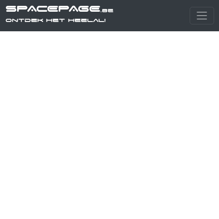
SPACEPAGE
.be
Ontdek het heelal!