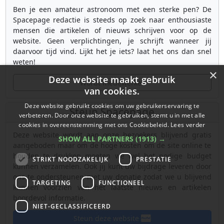
Ben je een amateur astronoom met een sterke pen? De
Spacepage redactie is steeds op zoek naar enthousiaste
mensen die artikelen of nieuws schrijven voor op de
website. Geen verplichtingen, je schrijft wanneer jij
daarvoor tijd vind. Lijkt het je iets? laat het ons dan snel
weten!
×
Deze website maakt gebruik
Wordt medewerker
van cookies.
Deze website gebruikt cookies om uw gebruikerservaring te
Steun Spacepage
verbeteren. Door onze website te gebruiken, stemt u in met alle
cookies in overeenstemming met ons Cookiebeleid.
Lees verder
Deze website wordt aan onze bezoekers blijvend gratis
SHOW ALL PARTNERS
(1913) →
aangeboden maar om de hoge kosten om de site online te
houden te drukken moeten we wel het nodige budget
STRIKT NOODZAKELIJK
PRESTATIE
kunnen verzamelen. Ook jij kunt uw bijdrage leveren door
ons te ondersteunen met uw donatie zodat we u blijvend
TARGETING
FUNCTIONEEL
kunnen voorzien van het laatste nieuws en artikelen
boordevol informatie.
NIET-GECLASSIFICEERD
Steun deze website