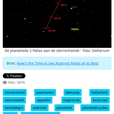
De planetoïde 2 Pallas aan de sterrenhemel - Foto: Stellarium
Bron:
Now’s the Time to See Asteroid Pallas at its Best
Hits: 5676
sterrenhemel
waarnemen
telescoop
helderheid
sterrenbeeld
oppositie
magnitude
binoculair
hemelobject
asteroide
planetoïde
planetoïde pallas