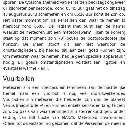
sporen. De typische snelheid van Perseïden bedraagt ongeveer
61 kilometer per seconde. Rond 05:45 uur gaat het op dinsdag
13 augustus 2013 schemeren en om 06:20 uur komt de Zon op.
Het beste moment om de Perseïden dan waar te nemen is
hierdoor rond 05:00. De radiant (het punt aan de hemel
waaruit de meteoren uit een meteoorzwerm lijken te komen)
staat op dat moment zo'n 70° boven de oostnoordoostelijke
horizon. De Maan stoort dit jaar niet waardoor de
omstandigheden, bij helder, dit jaar zeer goed kunnen zijn.
Om meteoren waar te nemen, heb je geen speciale apparatuur
nodig. Bij goede omstandigheden volstaat een ligstoel en
eventueel warme kledij.
Vuurbollen
Meteoren zijn een spectaculair fenomeen aan de nachtelijke
hemel maar een 'vuurbol' is nog veel indrukwekkender.
Vuurbollen zijn meteoren die helderder zijn dan de planeet
Venus (magnitude -4) en kunnen enkele seconden lang te zien
zijn. Op basis van waarnemingen zijn sterrenkundigen, onder
leiding van Bill Cooke van NASA’s Meteoroid Environment
Office, tot de vaststelling gekomen dat de Perseïden de meeste