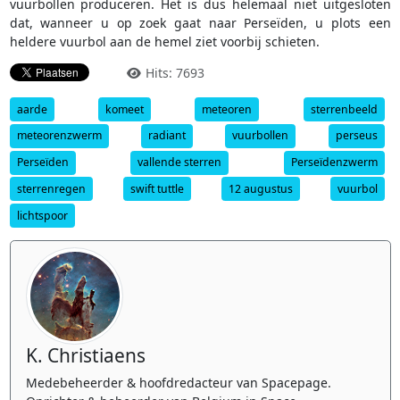
vuurbollen produceren. Het is dus helemaal niet uitgesloten
dat, wanneer u op zoek gaat naar Perseïden, u plots een
heldere vuurbol aan de hemel ziet voorbij schieten.
Hits: 7693
aarde
komeet
meteoren
sterrenbeeld
meteorenzwerm
radiant
vuurbollen
perseus
Perseïden
vallende sterren
Perseïdenzwerm
sterrenregen
swift tuttle
12 augustus
vuurbol
lichtspoor
K. Christiaens
Medebeheerder & hoofdredacteur van Spacepage.