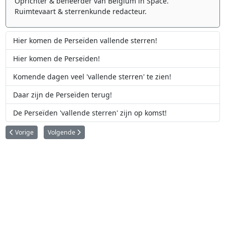
Oprichter & beheerder van Belgium in Space.
Ruimtevaart & sterrenkunde redacteur.
Hier komen de Perseïden vallende sterren!
Hier komen de Perseïden!
Komende dagen veel 'vallende sterren' te zien!
Daar zijn de Perseïden terug!
De Perseïden 'vallende sterren' zijn op komst!
Vorig artikel: Kijk eens naar een nova
Volgende artikel: Zondag is het 'supermaan'!
Vorige
Volgende