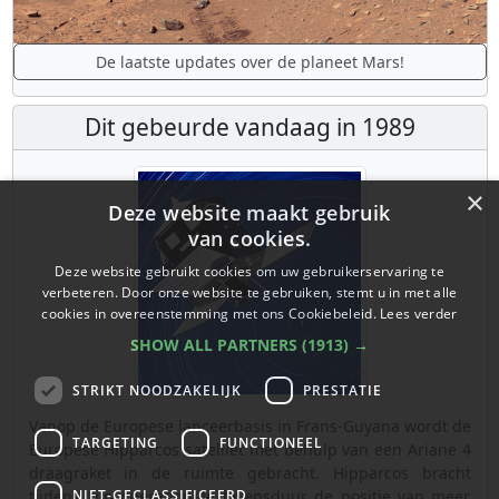
De laatste updates over de planeet Mars!
Dit gebeurde vandaag in 1989
×
Deze website maakt gebruik
van cookies.
Deze website gebruikt cookies om uw gebruikerservaring te
verbeteren. Door onze website te gebruiken, stemt u in met alle
cookies in overeenstemming met ons Cookiebeleid.
Lees verder
SHOW ALL PARTNERS
(1913) →
STRIKT NOODZAKELIJK
PRESTATIE
Vanop de Europese lanceerbasis in Frans-Guyana wordt de
TARGETING
FUNCTIONEEL
Europese Hipparcos satelliet met behulp van een Ariane 4
draagraket in de ruimte gebracht. Hipparcos bracht
NIET-GECLASSIFICEERD
tijdens zijn operationele levensduur de positie van meer