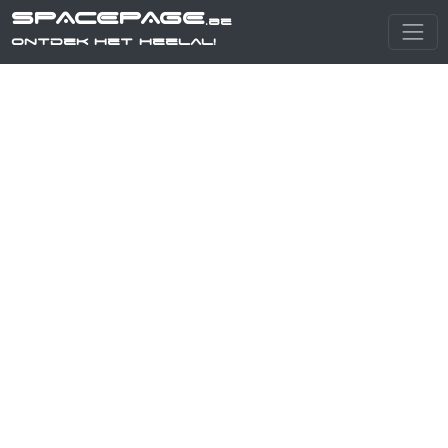
SPACEPAGE
.be
Ontdek het heelal!