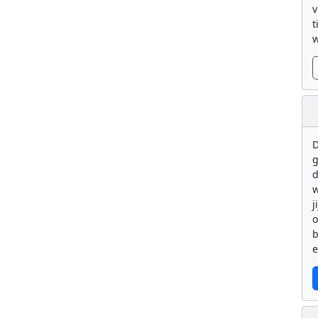
v
t
w
D
g
d
w
j
b
e