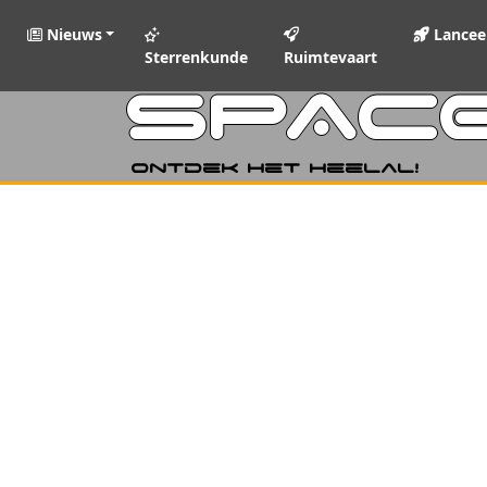
Nieuws
Lancee
Sterrenkunde
Ruimtevaart
SPAC
Ontdek het heelal!