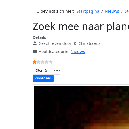
U bevindt zich hier:
Startpagina
Nieuws
St
Zoek mee naar plan
Details
Geschreven door:
K. Christiaens
Hoofdcategorie:
Nieuws
Gebruikerswaardering:
1
/
5
Voeg waardering toe