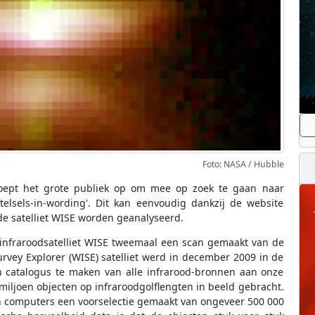
Foto: NASA / Hubble
oept het grote publiek op om mee op zoek te gaan naar
elsels-in-wording'. Dit kan eenvoudig dankzij de website
e satelliet WISE worden geanalyseerd.
infraroodsatelliet WISE tweemaal een scan gemaakt van de
urvey Explorer (WISE) satelliet werd in december 2009 in de
n catalogus te maken van alle infrarood-bronnen aan onze
iljoen objecten op infraroodgolflengten in beeld gebracht.
computers een voorselectie gemaakt van ongeveer 500 000