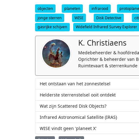
objecten
planeten
infrarood
protoplane
jonge sterren
WISE
Disk Detective
ci
gasrijke schijven
Widefield Infrared Survey Explorer
K. Christiaens
Medebeheerder & hoofdreda
Oprichter & beheerder van B
Ruimtevaart & sterrenkunde 
Het ontstaan van het zonnestelsel
Helderste sterrenstelsel ooit ontdekt
Wat zijn Scattered Disk Objects?
Infrared Astronomical Satellite (IRAS)
WISE vindt geen 'planeet X'