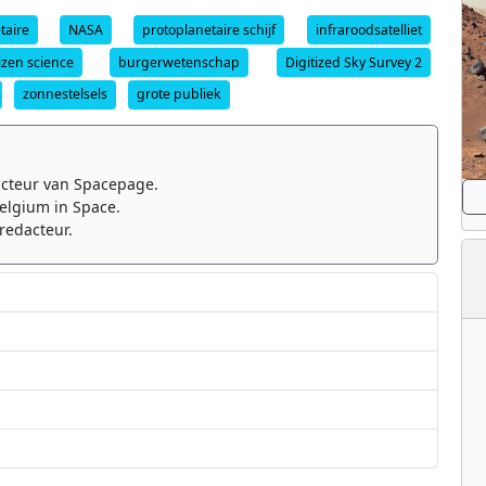
taire
NASA
protoplanetaire schijf
infraroodsatelliet
tizen science
burgerwetenschap
Digitized Sky Survey 2
zonnestelsels
grote publiek
cteur van Spacepage.
elgium in Space.
redacteur.