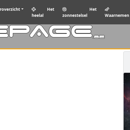
roverzicht
Het
Het
heelal
zonnestelsel
Waarnemen
EPAGE
.be