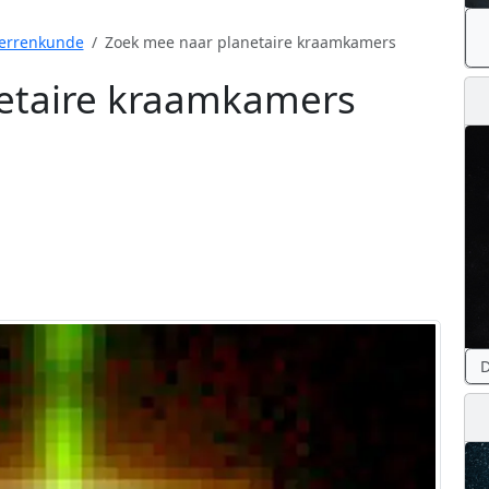
errenkunde
Zoek mee naar planetaire kraamkamers
etaire kraamkamers
D