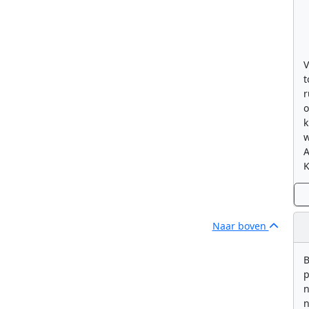
V
t
r
o
k
w
K
Naar boven
B
p
n
n