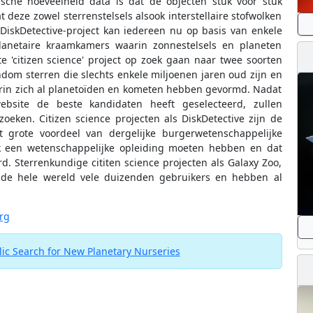
ische hoeveelheid data is dat de objecten stuk voor stuk
eze zowel sterrenstelsels alsook interstellaire stofwolken
 DiskDetective-project kan iedereen nu op basis van enkele
anetaire kraamkamers waarin zonnestelsels en planeten
 'citizen science' project op zoek gaan naar twee soorten
ndom sterren die slechts enkele miljoenen jaren oud zijn en
rin zich al planetoïden en kometen hebben gevormd. Nadat
ebsite de beste kandidaten heeft geselecteerd, zullen
eken. Citizen science projecten als DiskDetective zijn de
t grote voordeel van dergelijke burgerwetenschappelijke
ijk een wetenschappelijke opleiding moeten hebben en dat
. Sterrenkundige cititen science projecten als Galaxy Zoo,
de hele wereld vele duizenden gebruikers en hebben al
rg
lic Search for New Planetary Nurseries