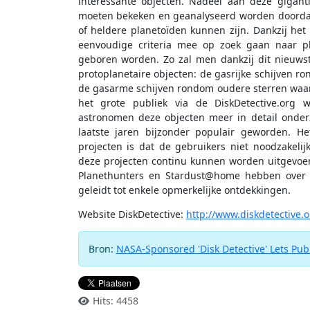
interessante objecten. Nadeel aan deze gigant
moeten bekeken en geanalyseerd worden doordat d
of heldere planetoïden kunnen zijn. Dankzij het
eenvoudige criteria mee op zoek gaan naar pl
geboren worden. Zo zal men dankzij dit nieuwste
protoplanetaire objecten: de gasrijke schijven ro
de gasarme schijven rondom oudere sterren waa
het grote publiek via de DiskDetective.org w
astronomen deze objecten meer in detail onderzo
laatste jaren bijzonder populair geworden. He
projecten is dat de gebruikers niet noodzakel
deze projecten continu kunnen worden uitgevoerd
Planethunters en Stardust@home hebben over 
geleidt tot enkele opmerkelijke ontdekkingen.
Website DiskDetective:
http://www.diskdetective.o
Bron:
NASA-Sponsored 'Disk Detective' Lets Pub
Hits: 4458