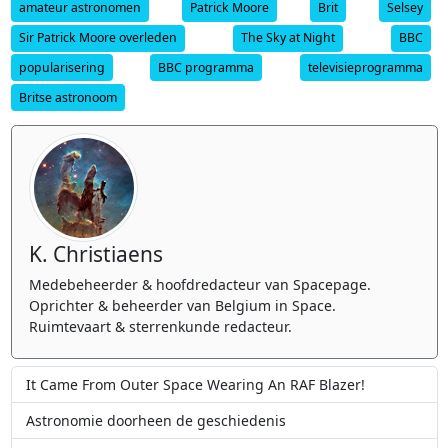
amateur astronomen
Patrick Moore
Brit
Selsey
Sir Patrick Moore overleden
The Sky at Night
BBC
popularisering
BBC programma
televisieprogramma
Britse astronoom
K. Christiaens
Medebeheerder & hoofdredacteur van Spacepage.
Oprichter & beheerder van Belgium in Space.
Ruimtevaart & sterrenkunde redacteur.
It Came From Outer Space Wearing An RAF Blazer!
Astronomie doorheen de geschiedenis