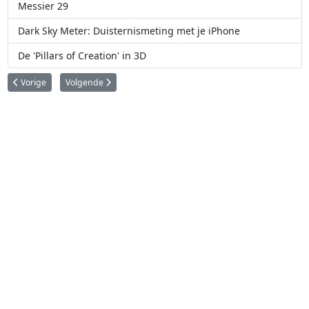
Messier 29
Dark Sky Meter: Duisternismeting met je iPhone
De 'Pillars of Creation' in 3D
Vorig artikel: Hemelse muziek
Volgende artikel: Sterrenkunde op de iPhone en iPad
Vorige
Volgende