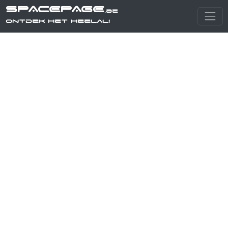
SPACEPAGE
.be
Ontdek het heelal!