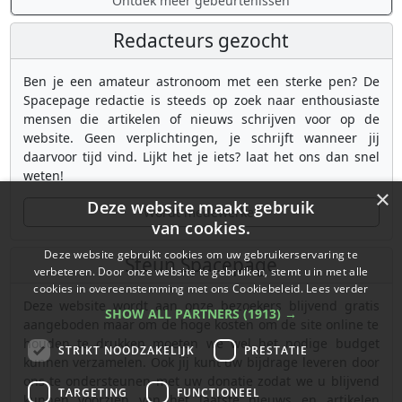
Ontdek meer gebeurtenissen
Redacteurs gezocht
Ben je een amateur astronoom met een sterke pen? De
Spacepage redactie is steeds op zoek naar enthousiaste
mensen die artikelen of nieuws schrijven voor op de
website. Geen verplichtingen, je schrijft wanneer jij
daarvoor tijd vind. Lijkt het je iets? laat het ons dan snel
weten!
×
Deze website maakt gebruik
Wordt medewerker
van cookies.
Deze website gebruikt cookies om uw gebruikerservaring te
Steun Spacepage
verbeteren. Door onze website te gebruiken, stemt u in met alle
cookies in overeenstemming met ons Cookiebeleid.
Lees verder
Deze website wordt aan onze bezoekers blijvend gratis
SHOW ALL PARTNERS
(1913) →
aangeboden maar om de hoge kosten om de site online te
houden te drukken moeten we wel het nodige budget
STRIKT NOODZAKELIJK
PRESTATIE
kunnen verzamelen. Ook jij kunt uw bijdrage leveren door
ons te ondersteunen met uw donatie zodat we u blijvend
TARGETING
FUNCTIONEEL
kunnen voorzien van het laatste nieuws en artikelen