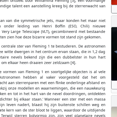
den ontdekt door Williamina Fleming [3], een voormalige
dige talent een aanstelling kreeg bij de sterrenwacht van
aan van die symmetrische jets, maar konden het maar niet
onder leiding van Henri Boffin (ESO, Chili) nieuwe
 Very Large Telescope (VLT), gecombineerd met bestaande
ten zien hoe deze bizarre vormen tot stand zijn gekomen.
e centrale ster van Fleming 1 te bestuderen. De astronomen
ee witte dwergen in het centrum ervan staan, die in 1,2 dag
taire nevels bekend zijn die een dubbelster in hun hart
 om elkaar heen draaien zeer zeldzaam [4].
 vormen van Fleming 1 en soortgelijke objecten is al vele
n. ‘Astronomen hebben al vaker voorgesteld dat het om
acht aan sterrenparen met een flinke onderlinge afstand en
Dankzij onze modellen en waarnemingen, die een nauwkeurig
ken en tot in het hart van de nevel doordringen, ontdekten
dichter bij elkaar staan.’ Wanneer een ster met een massa
n leven nadert, blaast hij zijn buitenste schillen weg en
ete kern van de ster bloot te liggen, waardoor de uitdijende
Terwijl sterren bolvormig zijn, zijn veel planetaire nevels