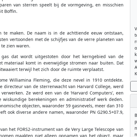
 paren van sterren speelt bij de vormgeving, en misschien
t Boffin.
V
en te maken. De naam is in de achttiende eeuw ontstaan,
t
en vertoonden met de schijfjes van de verre planeten van
r
 te zien waren.
o
k
 gas dat wordt uitgestoten door het kerngebied van de
w
het materiaal komt in evenwijdige stromen naar buiten. Dat
twaaiert terwijl het zich door de ruimte verplaatst.
K
ome Williamina Fleming, die deze nevel in 1910 ontdekte.
de directeur van de sterrenwacht van Harvard College, werd
 verwerken. Ze werd een van de ‘Harvard Computers’, een
 wiskundige berekeningen en administratief werk deden.
tronomische objecten, waaronder 59 gasnevels, meer dan 310
heeft ook diverse andere namen, waaronder PN G290.5+07.9,
B
p
n
 van het FORS2-instrument van de Very Large Telescope van
n
ronomen maakten niet alleen opnamen van het object, maar