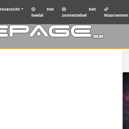
roverzicht
Het
Het
heelal
zonnestelsel
Waarnemen
EPAGE
.be