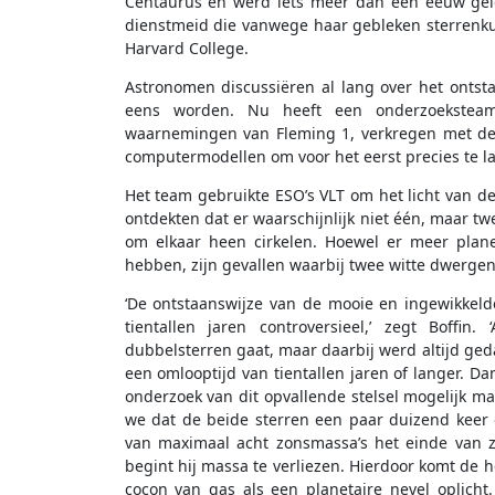
Centaurus en werd iets meer dan een eeuw gele
dienstmeid die vanwege haar gebleken sterrenkun
Harvard College.
Astronomen discussiëren al lang over het ontst
eens worden. Nu heeft een onderzoeksteam 
waarnemingen van Fleming 1, verkregen met de
computermodellen om voor het eerst precies te la
Het team gebruikte ESO’s VLT om het licht van d
ontdekten dat er waarschijnlijk niet één, maar tw
om elkaar heen cirkelen. Hoewel er meer plane
hebben, zijn gevallen waarbij twee witte dwergen
‘De ontstaanswijze van de mooie en ingewikkelde
tientallen jaren controversieel,’ zegt Boffi
dubbelsterren gaat, maar daarbij werd altijd ged
een omlooptijd van tientallen jaren of langer. 
onderzoek van dit opvallende stelsel mogelijk ma
we dat de beide sterren een paar duizend keer 
van maximaal acht zonsmassa’s het einde van zij
begint hij massa te verliezen. Hierdoor komt de h
cocon van gas als een planetaire nevel oplicht. 