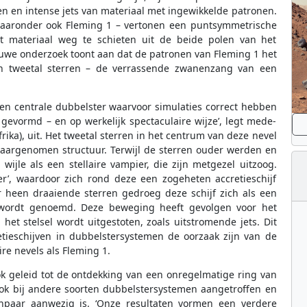
n en intense jets van materiaal met ingewikkelde patronen.
waaronder ook Fleming 1 – vertonen een puntsymmetrische
 het materiaal weg te schieten uit de beide polen van het
euwe onderzoek toont aan dat de patronen van Fleming 1 het
en tweetal sterren – de verrassende zwanenzang van een
 een centrale dubbelster waarvoor simulaties correct hebben
gevormd – en op werkelijk spectaculaire wijze’, legt mede-
rika), uit. Het tweetal sterren in het centrum van deze nevel
 waargenomen structuur. Terwijl de sterren ouder werden en
wijle als een stellaire vampier, die zijn metgezel uitzoog.
r’, waardoor zich rond deze een zogeheten accretieschijf
r heen draaiende sterren gedroeg deze schijf zich als een
 wordt genoemd. Deze beweging heeft gevolgen voor het
et stelsel wordt uitgestoten, zoals uitstromende jets. Dit
tieschijven in dubbelstersystemen de oorzaak zijn van de
e nevels als Fleming 1.
 geleid tot de ontdekking van een onregelmatige ring van
 ook bij andere soorten dubbelstersystemen aangetroffen en
enpaar aanwezig is. ‘Onze resultaten vormen een verdere