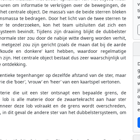
v
kleuren om informatie te verkrijgen over de bewegingen, de
t
et centrale object. De massa’s van de beide sterren bleken
w
zonsmassa te bedragen. Door het licht van de twee sterren te
r te onderzoeken, kon het team uitsluiten dat zich een
ysteem bevindt. Tijdens zijn draaiing blijkt de dubbelster
normale ster zou door de nabije witte dwerg worden verhit,
 metgezel zou zijn gericht (zoals de maan dat bij de aarde
 ‘koude en donkere’ kant hebben, waardoor regelmatige
n. Het centrale object bestaat dus zeer waarschijnlijk uit
D
 ontdekking.
g
identieke tegenhanger op dezelfde afstand van de ster, maar
d
 die ‘boer’, ‘vrouw’ en ‘heer’ van een kaartspel vertonen.
w
j
aterie die uit een ster ontsnapt een bepaalde grens, de
 lob is alle materie door de zwaartekracht aan haar ster
b
nneer deze lob volraakt en de grens wordt overschreden,
e
, in dit geval de andere ster van het dubbelstersysteem, om