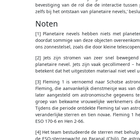
bevestiging van de rol die de interactie tussen
zelfs bij het ontstaan van planetaire nevels,’ beslui
Noten
[1] Planetaire nevels hebben niets met planet
doordat sommige van deze objecten overeenkomst
ons zonnestelsel, zoals die door kleine telescopen
[2] Jets zijn stromen van zeer snel bewegend
planetaire nevel. Jets zijn vaak gecollimeerd – 
betekent dat het uitgestoten materiaal niet veel ui
[3] Fleming 1 is vernoemd naar Schotse astron
Fleming, die aanvankelijk dienstmeisje was van 
later aangesteld om astronomische gegevens te
groep van bekwame vrouwelijke werknemers die
Tijdens die periode ontdekte Fleming tal van as
veranderlijke sterren en tien novae. Fleming 1 
ESO 170-6 en Hen 2-66.
[4] Het team bestudeerde de sterren met behulp
de ESO-sterrenwacht op Paranal (Chili). De ast