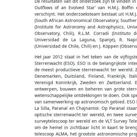
De resultaten van dit onderzoek zijn te vinden in
Outflows of an Evolved Star’ van H.M.J. Boffin 
verschijnt. Het onderzoeksteam bestaat uit H.M.J.
(South African Astronomical Observatory; Southern
(Institute for Astronomy and Astrophysics, Univ
Observatory, Chili), R.L.M. Corradi (Instituto
Universidad de La Laguna, Spanje), R. Napiwo
(Universidad de Chile, Chili) en J. Köppen (Observa
Het jaar 2012 staat in het teken van de vijftigs
Sterrenwacht (ESO). ESO is de belangrijkste in
de meest productieve sterrenwacht ter wereld. Zi
Denemarken, Duitsland, Finland, Frankrijk, Ital
Verenigd Koninkrijk, Zweden en Zwitserland. 
ontwerpen, bouwen en beheren van grote sterre
wetenschappelijke ontdekkingen te doen. Ook spe
van samenwerking op astronomisch gebied. ESO be
La Silla, Paranal en Chajnantor. Op Paranal sta
optische sterrenwacht ter wereld, en twee survey
surveytelescoop ter wereld en de VLT Survey Tele
om de hemel in zichtbaar licht in kaart te bren
telescoop ALMA, het grootste astronomische pr