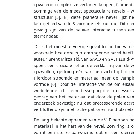
opvallend complex: ze vertonen knopen, filamente
Sommige van de meest spectaculaire nevels – 
structuur [5]. Bij deze planetaire nevel lijkt
kerngebied van de S-vormige jetstructuur. Dit ni
gevolg zijn van de nauwe interactie tussen e
sterrenpaar.
‘Dit is het meest uitvoerige geval tot nu toe van
voorspeld hoe deze zijn omringende nevel heeft 
auteur Brent Miszalski, van SAAO en SALT (Zuid-Af
speelt een cruciale rol bij de verklaring van de
opzwollen, gedroeg één van hen zich bij tijd en 
Hierdoor stroomde er materiaal naar de ‘vampie
vormde [6]. Door de interactie van de om elkaa
wiebelende tol – een beweging die precessie
gedrag van het materiaal dat door de polen van h
onderzoek bevestigt nu dat precesserende accre
verbluffend symmetrische patronen rond planetair
De lang belichte opnamen van de VLT hebben ook
materiaal in het hart van de nevel. Zo’n ring is
vormt een sterke aanwijzing dat er een sterr