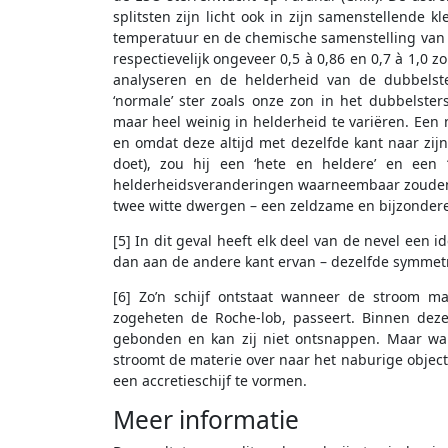
splitsten zijn licht ook in zijn samenstellende 
temperatuur en de chemische samenstelling van h
respectievelijk ongeveer 0,5 à 0,86 en 0,7 à 1,0 
analyseren en de helderheid van de dubbelste
‘normale’ ster zoals onze zon in het dubbelsters
maar heel weinig in helderheid te variëren. Een 
en omdat deze altijd met dezelfde kant naar zijn
doet), zou hij een ‘hete en heldere’ en een
helderheidsveranderingen waarneembaar zouden zij
twee witte dwergen – een zeldzame en bijzondere
[5] In dit geval heeft elk deel van de nevel een 
dan aan de andere kant ervan – dezelfde symmetrie
[6] Zo’n schijf ontstaat wanneer de stroom m
zogeheten de Roche-lob, passeert. Binnen deze
gebonden en kan zij niet ontsnappen. Maar wa
stroomt de materie over naar het naburige object
een accretieschijf te vormen.
Meer informatie