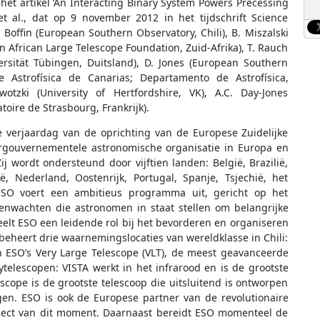
 het artikel ‘An Interacting Binary System Powers Precessing
et al., dat op 9 november 2012 in het tijdschrift Science
 Boffin (European Southern Observatory, Chili), B. Miszalski
 African Large Telescope Foundation, Zuid-Afrika), T. Rauch
ersität Tübingen, Duitsland), D. Jones (European Southern
 de Astrofísica de Canarias; Departamento de Astrofísica,
tzki (University of Hertfordshire, VK), A.C. Day-Jones
toire de Strasbourg, Frankrijk).
te verjaardag van de oprichting van de Europese Zuidelijke
tergouvernementele astronomische organisatie in Europa en
j wordt ondersteund door vijftien landen: België, Brazilië,
ië, Nederland, Oostenrijk, Portugal, Spanje, Tsjechië, het
ESO voert een ambitieus programma uit, gericht op het
nwachten die astronomen in staat stellen om belangrijke
elt ESO een leidende rol bij het bevorderen en organiseren
heert drie waarnemingslocaties van wereldklasse in Chili:
an ESO’s Very Large Telescope (VLT), de meest geavanceerde
telescopen: VISTA werkt in het infrarood en is de grootste
scope is de grootste telescoop die uitsluitend is ontworpen
gen. ESO is ook de Europese partner van de revolutionaire
oject van dit moment. Daarnaast bereidt ESO momenteel de