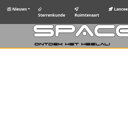
Nieuws
Lancee
Sterrenkunde
Ruimtevaart
SPAC
Ontdek het heelal!