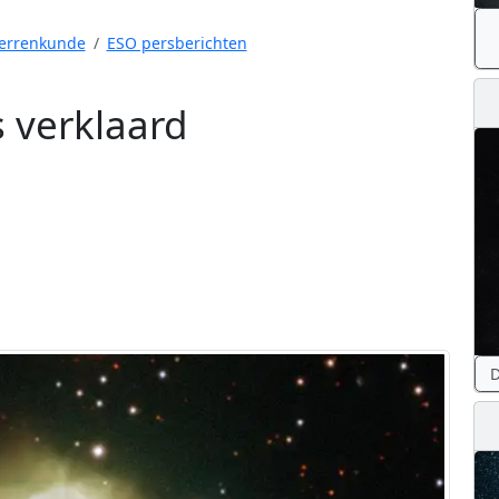
errenkunde
ESO persberichten
 verklaard
D