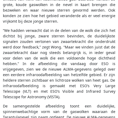
grote, koude gaswolken in de nevel in kaart brengen die
bezweken en waar nieuwe sterren gevormd werden. Ook
konden ze zien hoe het gebied veranderde als er veel energie
vrijkomt bij deze jonge sterren.
“We hadden verwacht dat in de delen van de wolk die zich het
dichtst bij jonge, zware sterren bevinden, de duidelijkste
signalen zouden vertonen van zwaartekracht die onderdrukt
werd door feedback,” zegt Wong. “Maar we vinden juist dat de
zwaartekracht daar nog steeds belangrijk is, in ieder geval
voor delen van de wolk die een voldoende hoge dichtheid
hebben.” In de afbeelding die vandaag door ESO is
vrijgegeven, zien we de nieuwe ALMA-gegevens gelegd over
een eerdere infraroodafbeelding van hetzelfde gebied. Er zijn
heldere sterren zichtbaar en lichtroze wolken van heet gas. De
infraroodafbeelding is gemaakt met ESO’s Very Large
Telescope (VLT) en met ESO’s Visible and Infrared Survey
Telescope for Astronomy (VISTA).
De samengestelde afbeelding toont een duidelijke,
spinnenwebachtige vorm van de gaswolken waaraan de
Tarantulanevel zijn naam ontleent. De nieuwe ALMA-gegevens