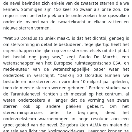
de nevel bevinden zich enkele van de zwaarste sterren die we
kennen. Sommigen zijn 150 keer zo zwaar als onze zon. De
regio is een perfecte plek om te onderzoeken hoe gaswolken
onder de invloed van de zwaartekracht in elkaar zakken en
nieuwe sterren vormen.
"Wat 30 Doradus zo uniek maakt, is dat het dichtbij genoeg is
om stervorming in detail te bestuderen. Tegelijkertijd heeft het
eigenschappen die lijken op verre sterrenstelsels uit de tijd dat
het heelal nog jong was,” zegt Guido De Marchi, een
wetenschapper van het Europese ruimteagentschap ESA, en
mede-auteur van de wetenschappelijke paper waar het
onderzoek in verschijnt. “Dankzij 30 Doradus kunnen we
bestuderen hoe sterren zich vormden 10 miljard jaar geleden,
toen de meeste sterren werden geboren." Eerdere studies van
de Tarantulanevel richtten zich meestal op het centrum, al
weten onderzoekers al langer dat de vorming van zware
sterren ook op andere plekken gebeurt. Om het
stervormingsproces beter te begrijpen, deed het
onderzoeksteam waarnemingen in hoge resolutie aan een
groot gebied van de nevel. Ze gebruikten ALMA en maten de
emissie van licht van koolmonoxide-gas. Daardoor konden ze