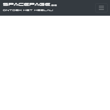
SPACEPAGE
.be
Ontdek het heelal!