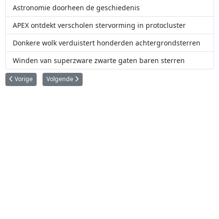
Astronomie doorheen de geschiedenis
APEX ontdekt verscholen stervorming in protocluster
Donkere wolk verduistert honderden achtergrondsterren
Winden van superzware zwarte gaten baren sterren
Vorig artikel: ‘Zwartegaten-politie’ ontdekt een slapend zwart gat buiten 
Volgende artikel: Astronomen onthullen eerste opname van he
Vorige
Volgende