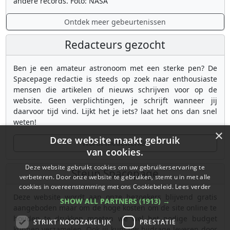
andere records. Foto: NASA
Ontdek meer gebeurtenissen
Redacteurs gezocht
Ben je een amateur astronoom met een sterke pen? De
Spacepage redactie is steeds op zoek naar enthousiaste
mensen die artikelen of nieuws schrijven voor op de
website. Geen verplichtingen, je schrijft wanneer jij
daarvoor tijd vind. Lijkt het je iets? laat het ons dan snel
weten!
×
Deze website maakt gebruik
Wordt medewerker
van cookies.
Deze website gebruikt cookies om uw gebruikerservaring te
Steun Spacepage
verbeteren. Door onze website te gebruiken, stemt u in met alle
cookies in overeenstemming met ons Cookiebeleid.
Lees verder
Deze website wordt aan onze bezoekers blijvend gratis
SHOW ALL PARTNERS
(1913) →
aangeboden maar om de hoge kosten om de site online te
houden te drukken moeten we wel het nodige budget
STRIKT NOODZAKELIJK
PRESTATIE
kunnen verzamelen. Ook jij kunt uw bijdrage leveren door