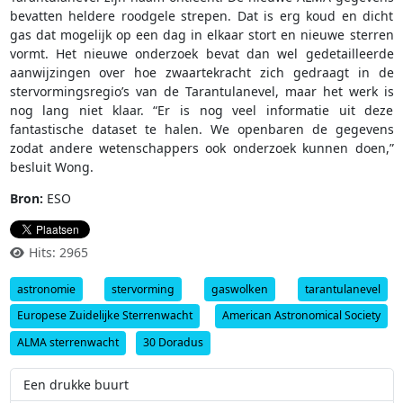
bevatten heldere roodgele strepen. Dat is erg koud en dicht
gas dat mogelijk op een dag in elkaar stort en nieuwe sterren
vormt. Het nieuwe onderzoek bevat dan wel gedetailleerde
aanwijzingen over hoe zwaartekracht zich gedraagt in de
stervormingsregio’s van de Tarantulanevel, maar het werk is
nog lang niet klaar. “Er is nog veel informatie uit deze
fantastische dataset te halen. We openbaren de gegevens
zodat andere wetenschappers ook onderzoek kunnen doen,”
besluit Wong.
Bron:
ESO
Hits: 2965
astronomie
stervorming
gaswolken
tarantulanevel
Europese Zuidelijke Sterrenwacht
American Astronomical Society
ALMA sterrenwacht
30 Doradus
Een drukke buurt