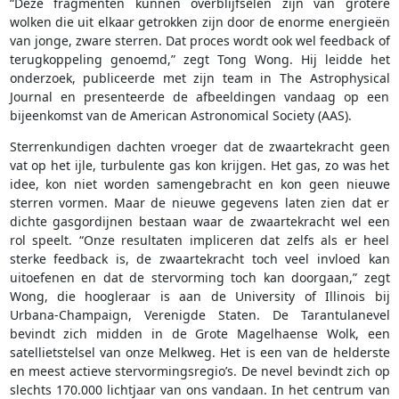
“Deze fragmenten kunnen overblijfselen zijn van grotere
wolken die uit elkaar getrokken zijn door de enorme energieën
van jonge, zware sterren. Dat proces wordt ook wel feedback of
terugkoppeling genoemd,” zegt Tong Wong. Hij leidde het
onderzoek, publiceerde met zijn team in The Astrophysical
Journal en presenteerde de afbeeldingen vandaag op een
bijeenkomst van de American Astronomical Society (AAS).
Sterrenkundigen dachten vroeger dat de zwaartekracht geen
vat op het ijle, turbulente gas kon krijgen. Het gas, zo was het
idee, kon niet worden samengebracht en kon geen nieuwe
sterren vormen. Maar de nieuwe gegevens laten zien dat er
dichte gasgordijnen bestaan waar de zwaartekracht wel een
rol speelt. “Onze resultaten impliceren dat zelfs als er heel
sterke feedback is, de zwaartekracht toch veel invloed kan
uitoefenen en dat de stervorming toch kan doorgaan,” zegt
Wong, die hoogleraar is aan de University of Illinois bij
Urbana-Champaign, Verenigde Staten. De Tarantulanevel
bevindt zich midden in de Grote Magelhaense Wolk, een
satellietstelsel van onze Melkweg. Het is een van de helderste
en meest actieve stervormingsregio’s. De nevel bevindt zich op
slechts 170.000 lichtjaar van ons vandaan. In het centrum van