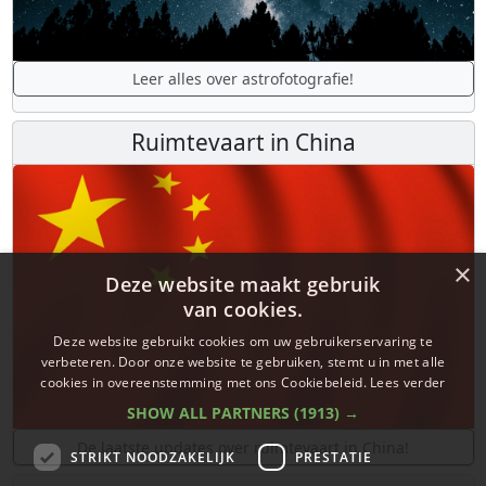
Leer alles over astrofotografie!
Ruimtevaart in China
×
Deze website maakt gebruik
van cookies.
Deze website gebruikt cookies om uw gebruikerservaring te
verbeteren. Door onze website te gebruiken, stemt u in met alle
cookies in overeenstemming met ons Cookiebeleid.
Lees verder
SHOW ALL PARTNERS
(1913) →
De laatste updates over ruimtevaart in China!
STRIKT NOODZAKELIJK
PRESTATIE