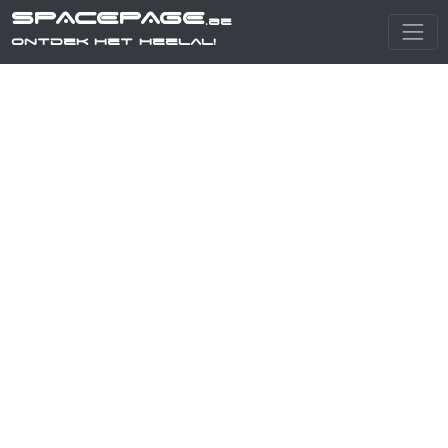
SPACEPAGE
.be
Ontdek het heelal!