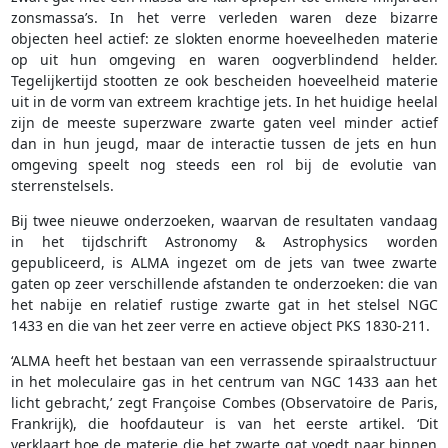
zonsmassa’s. In het verre verleden waren deze bizarre
objecten heel actief: ze slokten enorme hoeveelheden materie
op uit hun omgeving en waren oogverblindend helder.
Tegelijkertijd stootten ze ook bescheiden hoeveelheid materie
uit in de vorm van extreem krachtige jets. In het huidige heelal
zijn de meeste superzware zwarte gaten veel minder actief
dan in hun jeugd, maar de interactie tussen de jets en hun
omgeving speelt nog steeds een rol bij de evolutie van
sterrenstelsels.
Bij twee nieuwe onderzoeken, waarvan de resultaten vandaag
in het tijdschrift Astronomy & Astrophysics worden
gepubliceerd, is ALMA ingezet om de jets van twee zwarte
gaten op zeer verschillende afstanden te onderzoeken: die van
het nabije en relatief rustige zwarte gat in het stelsel NGC
1433 en die van het zeer verre en actieve object PKS 1830-211.
‘ALMA heeft het bestaan van een verrassende spiraalstructuur
in het moleculaire gas in het centrum van NGC 1433 aan het
licht gebracht,’ zegt Françoise Combes (Observatoire de Paris,
Frankrijk), die hoofdauteur is van het eerste artikel. ‘Dit
verklaart hoe de materie die het zwarte gat voedt naar binnen