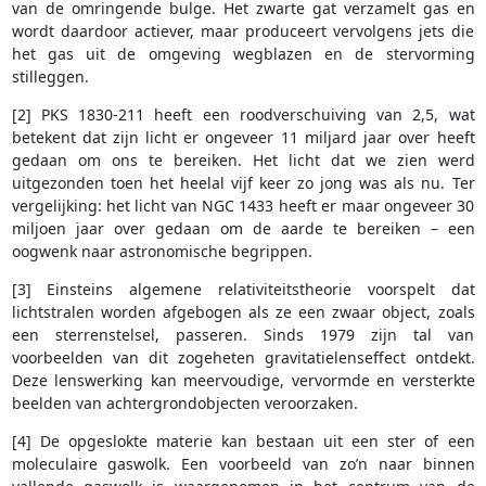
van de omringende bulge. Het zwarte gat verzamelt gas en
wordt daardoor actiever, maar produceert vervolgens jets die
het gas uit de omgeving wegblazen en de stervorming
stilleggen.
[2] PKS 1830-211 heeft een roodverschuiving van 2,5, wat
betekent dat zijn licht er ongeveer 11 miljard jaar over heeft
gedaan om ons te bereiken. Het licht dat we zien werd
uitgezonden toen het heelal vijf keer zo jong was als nu. Ter
vergelijking: het licht van NGC 1433 heeft er maar ongeveer 30
miljoen jaar over gedaan om de aarde te bereiken – een
oogwenk naar astronomische begrippen.
[3] Einsteins algemene relativiteitstheorie voorspelt dat
lichtstralen worden afgebogen als ze een zwaar object, zoals
een sterrenstelsel, passeren. Sinds 1979 zijn tal van
voorbeelden van dit zogeheten gravitatielenseffect ontdekt.
Deze lenswerking kan meervoudige, vervormde en versterkte
beelden van achtergrondobjecten veroorzaken.
[4] De opgeslokte materie kan bestaan uit een ster of een
moleculaire gaswolk. Een voorbeeld van zo’n naar binnen