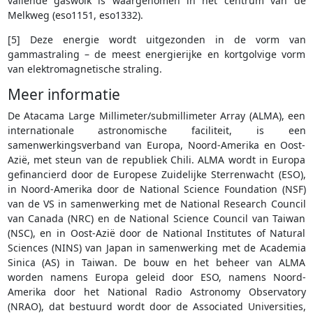
vallende gaswolk is waargenomen in het centrum van de
Melkweg (eso1151, eso1332).
[5] Deze energie wordt uitgezonden in de vorm van
gammastraling – de meest energierijke en kortgolvige vorm
van elektromagnetische straling.
Meer informatie
De Atacama Large Millimeter/submillimeter Array (ALMA), een
internationale astronomische faciliteit, is een
samenwerkingsverband van Europa, Noord-Amerika en Oost-
Azië, met steun van de republiek Chili. ALMA wordt in Europa
gefinancierd door de Europese Zuidelijke Sterrenwacht (ESO),
in Noord-Amerika door de National Science Foundation (NSF)
van de VS in samenwerking met de National Research Council
van Canada (NRC) en de National Science Council van Taiwan
(NSC), en in Oost-Azië door de National Institutes of Natural
Sciences (NINS) van Japan in samenwerking met de Academia
Sinica (AS) in Taiwan. De bouw en het beheer van ALMA
worden namens Europa geleid door ESO, namens Noord-
Amerika door het National Radio Astronomy Observatory
(NRAO), dat bestuurd wordt door de Associated Universities,