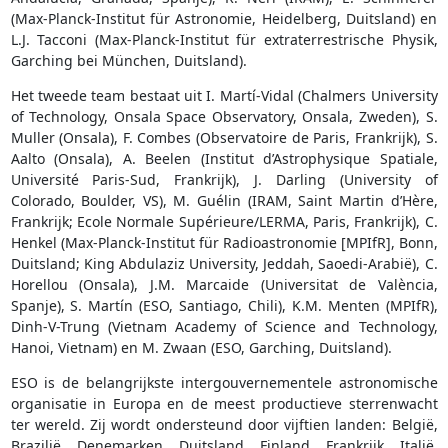
(Max-Planck-Institut für Astronomie, Heidelberg, Duitsland) en
L.J. Tacconi (Max-Planck-Institut für extraterrestrische Physik,
Garching bei München, Duitsland).
Het tweede team bestaat uit I. Martí-Vidal (Chalmers University
of Technology, Onsala Space Observatory, Onsala, Zweden), S.
Muller (Onsala), F. Combes (Observatoire de Paris, Frankrijk), S.
Aalto (Onsala), A. Beelen (Institut d’Astrophysique Spatiale,
Université Paris-Sud, Frankrijk), J. Darling (University of
Colorado, Boulder, VS), M. Guélin (IRAM, Saint Martin d’Hère,
Frankrijk; Ecole Normale Supérieure/LERMA, Paris, Frankrijk), C.
Henkel (Max-Planck-Institut für Radioastronomie [MPIfR], Bonn,
Duitsland; King Abdulaziz University, Jeddah, Saoedi-Arabië), C.
Horellou (Onsala), J.M. Marcaide (Universitat de València,
Spanje), S. Martín (ESO, Santiago, Chili), K.M. Menten (MPIfR),
Dinh-V-Trung (Vietnam Academy of Science and Technology,
Hanoi, Vietnam) en M. Zwaan (ESO, Garching, Duitsland).
ESO is de belangrijkste intergouvernementele astronomische
organisatie in Europa en de meest productieve sterrenwacht
ter wereld. Zij wordt ondersteund door vijftien landen: België,
Brazilië, Denemarken, Duitsland, Finland, Frankrijk, Italië,