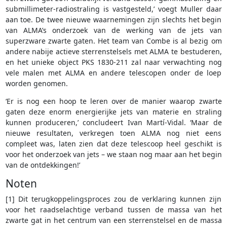
submillimeter-radiostraling is vastgesteld,’ voegt Muller daar
aan toe. De twee nieuwe waarnemingen zijn slechts het begin
van ALMA’s onderzoek van de werking van de jets van
superzware zwarte gaten. Het team van Combe is al bezig om
andere nabije actieve sterrenstelsels met ALMA te bestuderen,
en het unieke object PKS 1830-211 zal naar verwachting nog
vele malen met ALMA en andere telescopen onder de loep
worden genomen.
‘Er is nog een hoop te leren over de manier waarop zwarte
gaten deze enorm energierijke jets van materie en straling
kunnen produceren,’ concludeert Ivan Martí-Vidal. ‘Maar de
nieuwe resultaten, verkregen toen ALMA nog niet eens
compleet was, laten zien dat deze telescoop heel geschikt is
voor het onderzoek van jets – we staan nog maar aan het begin
van de ontdekkingen!’
Noten
[1] Dit terugkoppelingsproces zou de verklaring kunnen zijn
voor het raadselachtige verband tussen de massa van het
zwarte gat in het centrum van een sterrenstelsel en de massa