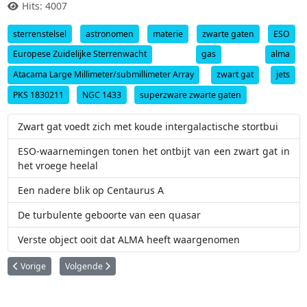
Hits: 4007
sterrenstelsel
astronomen
materie
zwarte gaten
ESO
Europese Zuidelijke Sterrenwacht
gas
alma
Atacama Large Millimeter/submillimeter Array
zwart gat
jets
PKS 1830211
NGC 1433
superzware zwarte gaten
Zwart gat voedt zich met koude intergalactische stortbui
ESO-waarnemingen tonen het ontbijt van een zwart gat in
het vroege heelal
Een nadere blik op Centaurus A
De turbulente geboorte van een quasar
Verste object ooit dat ALMA heeft waargenomen
Vorig artikel: ESO viert 50 jaar samenwerking met Chili
Volgende artikel: Een nadere blik op de Toby Jugnevel
Vorige
Volgende