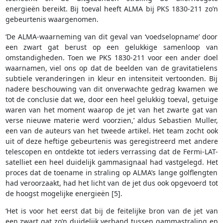
energieën bereikt. Bij toeval heeft ALMA bij PKS 1830-211 zo’n
gebeurtenis waargenomen.
‘De ALMA-waarneming van dit geval van ‘voedselopname’ door
een zwart gat berust op een gelukkige samenloop van
omstandigheden. Toen we PKS 1830-211 voor een ander doel
waarnamen, viel ons op dat de beelden van de gravitatielens
subtiele veranderingen in kleur en intensiteit vertoonden. Bij
nadere beschouwing van dit onverwachte gedrag kwamen we
tot de conclusie dat we, door een heel gelukkig toeval, getuige
waren van het moment waarop de jet van het zwarte gat van
verse nieuwe materie werd voorzien,’ aldus Sebastien Muller,
een van de auteurs van het tweede artikel. Het team zocht ook
uit of deze heftige gebeurtenis was geregistreerd met andere
telescopen en ontdekte tot ieders verrassing dat de Fermi-LAT-
satelliet een heel duidelijk gammasignaal had vastgelegd. Het
proces dat de toename in straling op ALMA’s lange golflengten
had veroorzaakt, had het licht van de jet dus ook opgevoerd tot
de hoogst mogelijke energieën [5].
‘Het is voor het eerst dat bij de feitelijke bron van de jet van
een zwart gat zo’n duidelijk verband tussen gammastraling en