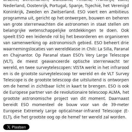
Nederland, Oostenrijk, Portugal, Spanje, Tsjechië, het Verenigd
Koninkrijk, Zweden en Zwitserland. ESO voert een ambitieus
programma uit, gericht op het ontwerpen, bouwen en beheren
van grote sterrenwachten die astronomen in staat stellen om
belangrijke wetenschappelijke ontdekkingen te doen. Ook
speelt ESO een leidende rol bij het bevorderen en organiseren
van samenwerking op astronomisch gebied. ESO beheert drie
waarnemingslocaties van wereldklasse in Chili: La Silla, Paranal
en Chajnantor. Op Paranal staan ESO’s Very Large Telescope
(VLT), de meest geavanceerde optische sterrenwacht ter
wereld, en twee surveytelescopen: VISTA werkt in het infrarood
en is de grootste surveytelescoop ter wereld en de VLT Survey
Telescope is de grootste telescoop die uitsluitend is ontworpen
om de hemel in zichtbaar licht in kaart te brengen. ESO is ook
de Europese partner van de revolutionaire telescoop ALMA, het
grootste astronomische project van dit moment. Daarnaast
bereidt ESO momenteel de bouw voor van de 39-meter
Europese Extremely Large optical/near-infrared Telescope (E-
ELT), die ‘het grootste oog op de hemel’ ter wereld zal worden.