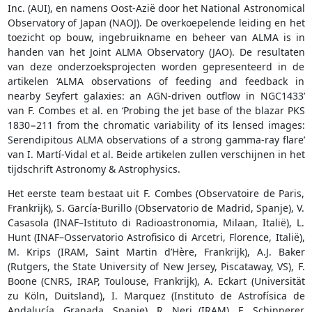
Inc. (AUI), en namens Oost-Azië door het National Astronomical
Observatory of Japan (NAOJ). De overkoepelende leiding en het
toezicht op bouw, ingebruikname en beheer van ALMA is in
handen van het Joint ALMA Observatory (JAO). De resultaten
van deze onderzoeksprojecten worden gepresenteerd in de
artikelen ‘ALMA observations of feeding and feedback in
nearby Seyfert galaxies: an AGN-driven outflow in NGC1433’
van F. Combes et al. en ‘Probing the jet base of the blazar PKS
1830−211 from the chromatic variability of its lensed images:
Serendipitous ALMA observations of a strong gamma-ray flare’
van I. Martí-Vidal et al. Beide artikelen zullen verschijnen in het
tijdschrift Astronomy & Astrophysics.
Het eerste team bestaat uit F. Combes (Observatoire de Paris,
Frankrijk), S. García-Burillo (Observatorio de Madrid, Spanje), V.
Casasola (INAF–Istituto di Radioastronomia, Milaan, Italië), L.
Hunt (INAF–Osservatorio Astrofisico di Arcetri, Florence, Italië),
M. Krips (IRAM, Saint Martin d’Hère, Frankrijk), A.J. Baker
(Rutgers, the State University of New Jersey, Piscataway, VS), F.
Boone (CNRS, IRAP, Toulouse, Frankrijk), A. Eckart (Universität
zu Köln, Duitsland), I. Marquez (Instituto de Astrofísica de
Andalucía, Granada, Spanje), R. Neri (IRAM), E. Schinnerer