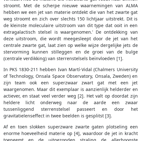
stroomt. Met de scherpe nieuwe waarnemingen van ALMA
hebben we een jet van materie ontdekt die van het zwarte gat
weg stroomt en zich over slechts 150 lichtjaar uitstrekt. Dit is
de kleinste moleculaire uitstroom van dit type dat ooit in een
extragalactisch stelsel is waargenomen.’ De ontdekking van
deze uitstroom, die wordt meegesleept door de jet van het
centrale zwarte gat, laat zien op welke wijze dergelijke jets de
stervorming kunnen stilleggen en de groei van de bulge
(centrale verdikking) van sterrenstelsels beïnvloeden [1].
In PKS 1830-211 hebben Ivan Martí-Vidal (Chalmers University
of Technology, Onsala Space Observatory, Onsala, Zweden) en
zijn team ook een superzwaar zwart gat met een jet
waargenomen. Maar dit exemplaar is aanzienlijk helderder en
actiever, en staat veel verder weg [2]. Het valt op doordat zijn
heldere licht onderweg naar de aarde een zwaar
tussenliggend sterrenstelsel passeert en door het
gravitatielenseffect in twee beelden is gesplitst [3].
Af en toen slokken superzware zwarte gaten plotseling een
enorme hoeveelheid materie op [4], waardoor de jet in kracht
toeneemt en de uitgezonden straling de allerhoogste