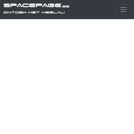
SPACEPAGE
.be
Ontdek het heelal!