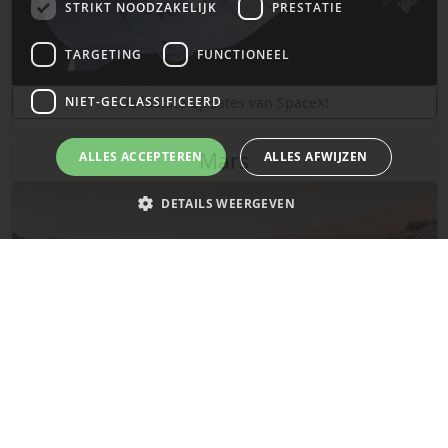
STRIKT NOODZAKELIJK
PRESTATIE
TARGETING
FUNCTIONEEL
NIET-GECLASSIFICEERD
De laatste updates van SpaceX!
Mars
ALLES ACCEPTEREN
ALLES AFWIJZEN
DETAILS WEERGEVEN
Strikt noodzakelijk
Prestatie
Targeting
Functioneel
Niet-geclassificeerd
Strikt noodzakelijke cookies maken de kernfunctionaliteiten van de
website mogelijk, zoals gebruikersaanmelding en accountbeheer. De
website kan niet goed worden gebruikt zonder de strikt noodzakelijke
cookies.
Naam
Provider
/
Domein
Vervaldatum
De laatste updates over de planeet Mars!