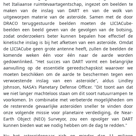
het Italiaanse ruimtevaartagentschap, ingezet om beelden te
maken van de inslag van DART en van de wolk van
uitgeworpen materie van de asteroïde. Samen met de door
DRACO teruggestuurde beelden moeten de LICIACube-
beelden een beeld geven van de gevolgen van de botsing,
zodat onderzoekers beter kunnen bepalen hoe effectief de
kinetische inslag is bij het afketsen van een asteroïde. Omdat
de LICIACube geen grote antenne heeft, zullen de beelden de
komende weken één voor één naar de aarde worden
gedownlinked. "Het succes van DART vormt een belangrijke
aanvulling op de essentiële gereedschapskist waarover we
moeten beschikken om de aarde te beschermen tegen een
verwoestende inslag van een asteroïde", aldus Lindley
Johnson, NASA's Planetary Defense Officer. "Dit toont aan dat
we niet langer machteloos staan om dit soort natuurrampen te
voorkomen. In combinatie met verbeterde mogelijkheden om
de resterende gevaarlijke asteroïden sneller te vinden door
onze volgende missie voor planetaire verdediging, de Near-
Earth Object (NEO) Surveyor, zou een opvolger van DART
kunnen bieden wat we nodig hebben om de dag te redden."
Nu het asteroïdenpaar zich op minder dan 11 miljoen