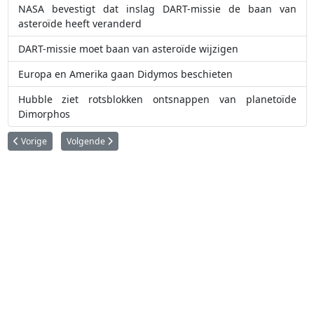
NASA bevestigt dat inslag DART-missie de baan van
asteroïde heeft veranderd
DART-missie moet baan van asteroïde wijzigen
Europa en Amerika gaan Didymos beschieten
Hubble ziet rotsblokken ontsnappen van planetoïde
Dimorphos
Vorig artikel: NASA's Juno ruimtesonde maakt prachtige opnamen van Jup
Volgende artikel: Gaia onthult het verleden en de toekomst v
Vorige
Volgende