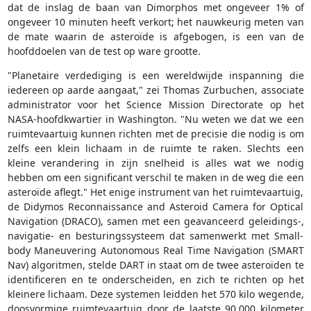
dat de inslag de baan van Dimorphos met ongeveer 1% of
ongeveer 10 minuten heeft verkort; het nauwkeurig meten van
de mate waarin de asteroïde is afgebogen, is een van de
hoofddoelen van de test op ware grootte.
"Planetaire verdediging is een wereldwijde inspanning die
iedereen op aarde aangaat," zei Thomas Zurbuchen, associate
administrator voor het Science Mission Directorate op het
NASA-hoofdkwartier in Washington. "Nu weten we dat we een
ruimtevaartuig kunnen richten met de precisie die nodig is om
zelfs een klein lichaam in de ruimte te raken. Slechts een
kleine verandering in zijn snelheid is alles wat we nodig
hebben om een significant verschil te maken in de weg die een
asteroïde aflegt." Het enige instrument van het ruimtevaartuig,
de Didymos Reconnaissance and Asteroid Camera for Optical
Navigation (DRACO), samen met een geavanceerd geleidings-,
navigatie- en besturingssysteem dat samenwerkt met Small-
body Maneuvering Autonomous Real Time Navigation (SMART
Nav) algoritmen, stelde DART in staat om de twee asteroïden te
identificeren en te onderscheiden, en zich te richten op het
kleinere lichaam. Deze systemen leidden het 570 kilo wegende,
doosvormige ruimtevaartuig door de laatste 90.000 kilometer