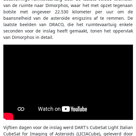
van de ruimte naar Dimorphos, waar het met opzet tegenaan
botste met ongeveer 22.530 kilometer per uur om de
baansnelheid van de asteroïde enigszins af te remmen. De
laatste beelden van DRACO, die het ruimtevaartuig enkele
seconden voor de inslag heeft gemaakt, tonen het oppervlak
van Dimorphos in detail.
Vijftien dagen voor de inslag werd DART's CubeSat Light Italian
CubeSat for Imaging of Asteroids (LICIACube), geleverd door