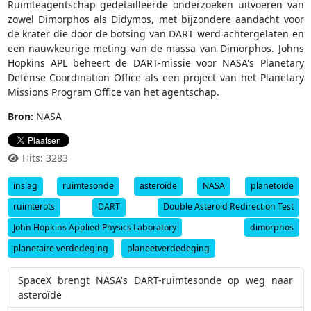
Ruimteagentschap gedetailleerde onderzoeken uitvoeren van
zowel Dimorphos als Didymos, met bijzondere aandacht voor
de krater die door de botsing van DART werd achtergelaten en
een nauwkeurige meting van de massa van Dimorphos. Johns
Hopkins APL beheert de DART-missie voor NASA's Planetary
Defense Coordination Office als een project van het Planetary
Missions Program Office van het agentschap.
Bron:
NASA
Hits: 3283
inslag
ruimtesonde
asteroide
NASA
planetoïde
ruimterots
DART
Double Asteroid Redirection Test
John Hopkins Applied Physics Laboratory
dimorphos
planetaire verdedeging
planeetverdedeging
SpaceX brengt NASA's DART-ruimtesonde op weg naar
asteroïde