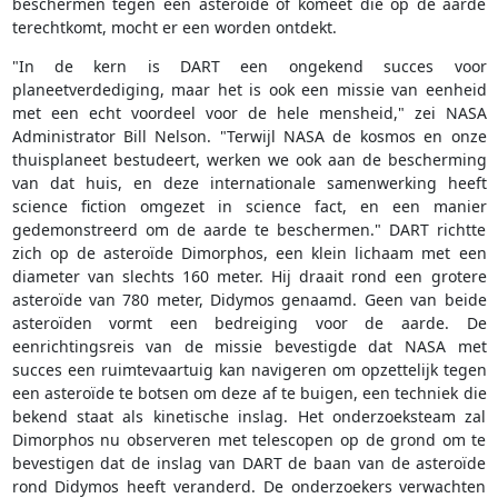
beschermen tegen een asteroïde of komeet die op de aarde
terechtkomt, mocht er een worden ontdekt.
"In de kern is DART een ongekend succes voor
planeetverdediging, maar het is ook een missie van eenheid
met een echt voordeel voor de hele mensheid," zei NASA
Administrator Bill Nelson. "Terwijl NASA de kosmos en onze
thuisplaneet bestudeert, werken we ook aan de bescherming
van dat huis, en deze internationale samenwerking heeft
science fiction omgezet in science fact, en een manier
gedemonstreerd om de aarde te beschermen." DART richtte
zich op de asteroïde Dimorphos, een klein lichaam met een
diameter van slechts 160 meter. Hij draait rond een grotere
asteroïde van 780 meter, Didymos genaamd. Geen van beide
asteroïden vormt een bedreiging voor de aarde. De
eenrichtingsreis van de missie bevestigde dat NASA met
succes een ruimtevaartuig kan navigeren om opzettelijk tegen
een asteroïde te botsen om deze af te buigen, een techniek die
bekend staat als kinetische inslag. Het onderzoeksteam zal
Dimorphos nu observeren met telescopen op de grond om te
bevestigen dat de inslag van DART de baan van de asteroïde
rond Didymos heeft veranderd. De onderzoekers verwachten