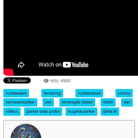
Hits: 4900
ruimtevaart
lancering
ruimtemissie
corona
zonneatmosfeer
zon
Verenigde Staten
NASA
ster
video's
parker solar probe
eugene parker
Delta IV