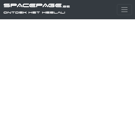
SPACEPAGE
.be
Ontdek het heelal!