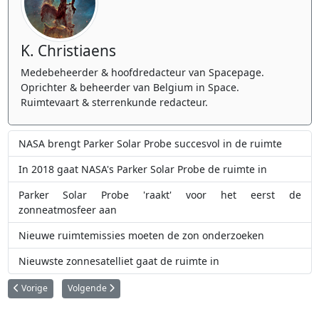
K. Christiaens
Medebeheerder & hoofdredacteur van Spacepage.
Oprichter & beheerder van Belgium in Space.
Ruimtevaart & sterrenkunde redacteur.
NASA brengt Parker Solar Probe succesvol in de ruimte
In 2018 gaat NASA's Parker Solar Probe de ruimte in
Parker Solar Probe 'raakt' voor het eerst de
zonneatmosfeer aan
Nieuwe ruimtemissies moeten de zon onderzoeken
Nieuwste zonnesatelliet gaat de ruimte in
Vorig artikel: Frans-Duitse lander maakt prachtige foto's van oppervlak v
Volgende artikel: Maak kennis met Ultima Thule!
Vorige
Volgende