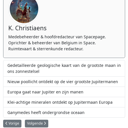
K. Christiaens
Medebeheerder & hoofdredacteur van Spacepage.
Oprichter & beheerder van Belgium in Space.
Ruimtevaart & sterrenkunde redacteur.
Gedetailleerde geologische kaart van de grootste maan in
ons zonnestelsel
Nieuw poollicht ontdekt op de vier grootste Jupitermanen
Europa gaat naar Jupiter en zijn manen
Klei-achtige mineralen ontdekt op Jupitermaan Europa
Ganymedes heeft ondergrondse oceaan
Vorig artikel: Bronnen van water en hydroxyl zijn wijdverspreid op de maa
Volgende artikel: BepiColombo ruimtesonde gaat voor de vie
Vorige
Volgende