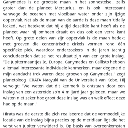
Ganymedes is de grootste maan in het zonnestelsel, zelfs
groter dan de planeet Mercurius, en is ook interessant
vanwege de oceanen met vloeibaar water onder zijn ijzige
oppervlak. Net als de maan van de aarde is deze maan 'tidally
locked', wat betekent dat hij altijd dezelfde kant heeft als de
planeet waar hij omheen draait en dus ook een verre kant
heeft. Op grote delen van zijn oppervlak is de maan bedekt
met groeven die concentrische cirkels vormen rond één
specifieke plek, waardoor onderzoekers in de jaren tachtig
concludeerden dat ze het resultaat zijn van een grote inslag.
“De Jupitermaantjes Io, Europa, Ganymedes en Callisto hebben
allemaal interessante individuele kenmerken, maar degene die
mijn aandacht trok waren deze groeven op Ganymedes,” zegt
planetoloog HIRATA Naoyuki van de Universiteit van Kobe. Hij
vervolgt: “We weten dat dit kenmerk is ontstaan door een
inslag van een asteroïde zo'n 4 miljard jaar geleden, maar we
wisten niet zeker hoe groot deze inslag was en welk effect deze
had op de maan.”
Hirata was de eerste die zich realiseerde dat de vermoedelijke
locatie van de inslag bijna precies op de meridiaan ligt die het
verst van Jupiter verwijderd is. Op basis van overeenkomsten