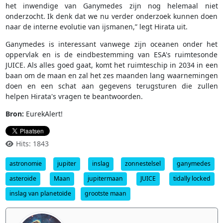
het inwendige van Ganymedes zijn nog helemaal niet
onderzocht. Ik denk dat we nu verder onderzoek kunnen doen
naar de interne evolutie van ijsmanen,” legt Hirata uit.
Ganymedes is interessant vanwege zijn oceanen onder het
oppervlak en is de eindbestemming van ESA's ruimtesonde
JUICE. Als alles goed gaat, komt het ruimteschip in 2034 in een
baan om de maan en zal het zes maanden lang waarnemingen
doen en een schat aan gegevens terugsturen die zullen
helpen Hirata's vragen te beantwoorden.
Bron:
EurekAlert!
Hits: 1843
astronomie
jupiter
inslag
zonnestelsel
ganymedes
asteroide
Maan
jupitermaan
JUICE
tidally locked
inslag van planetoïde
grootste maan