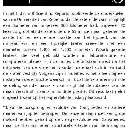
In het tijdschrift Scientific Reports publiceerde de onderzoeker
van de Universiteit van Kobe nu dat de asteroïde waarschijnlijk
een diameter van ongeveer 300 kilometer had, ongeveer 20
keer zo groot als de asteroïde die 65 miljoen jaar geleden de
aarde trof en een einde maakte aan het tijdperk van de
dinosauriërs, en een tijdelijke krater creëerde met een
diameter tussen 1.400 en 1.600 kilometer. (Voorbijgaande
kraters, die veel gebruikt worden in laboratorium- en
computersimulaties, zijn de holtes die ontstaan direct na het
uitgraven van de krater en voordat materiaal zich in en rond
de krater vestigt). Volgens zijn simulaties is het alleen bij een
inslag van deze grootte waarschijnlijk dat de verandering in de
verdeling van de massa ervoor zorgt dat de rotatieas van de
maan verschuift naar zijn huidige positie. Dit resultaat geldt
ongeacht waar op het oppervlak de inslag plaatsvond.
“Ik wil de oorsprong en evolutie van Ganymedes en andere
manen van Jupiter begrijpen. De reuzeninslag moet een grote
invloed hebben gehad op de vroege evolutie van Ganymedes,
maar de thermische en structurele effecten van de inslag op