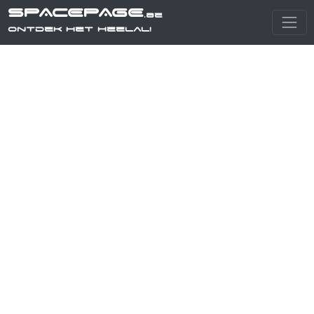
SPACEPAGE
.be
Ontdek het heelal!