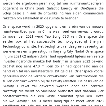
werden de afgelopen jaren nog tal van ruimtevaartbedrijven
opgericht in China zoals Galactic Energy en OneSpace die
volop bezig zijn aan de ontwikkeling van eigen commerciële
raketten om satellieten in de ruimte te brengen.
Orienspace werd in 2020 opgericht en is één van de nieuwe
ruimtevaartbedrijven in China waar veel van verwacht wordt.
In november 2021 werd Yao Song CEO van Orienspace die
eerder ook al het succesvolle technologiebedrijf Shenjian
Technology oprichtte. Het bedrijf telt vandaag een zeventig tal
werknemers en is gevestigd in Haiyang City. Nadat Orienspace
in juni 2021 62 miljoen dollar had opgehaald tijdens een eerste
investeringsronde maakte het bedrijf in januari 2022 bekend
dat het nog eens 47,3 miljoen dollar had opgehaald aan de
hand van tal van investeerders. Dit geld zal Orienspace vooral
gebruiken voor de verdere ontwikkeling van raketmotoren die
zullen gebruikt worden bij de Gravity raketten. De basis van de
Gravity 1 raket zal gevormd worden door een centrale
rakettrap die werkt op vloeibare brandstof met daaraan vier
boosterraketten die een vaste brandstof gebruiken. Deze
nieuwe Gravity 1 zal 31 meter hoog zijn en moet vanaf 2023
satellieten tot drie ton tot in een lage baan om de aarde