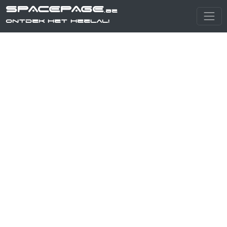
SPACEPAGE
.be
Ontdek het heelal!