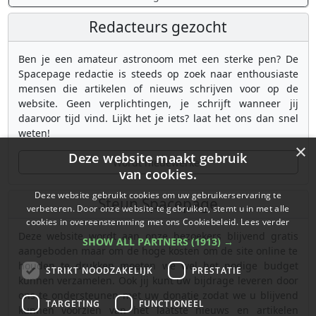
Redacteurs gezocht
Ben je een amateur astronoom met een sterke pen? De
Spacepage redactie is steeds op zoek naar enthousiaste
mensen die artikelen of nieuws schrijven voor op de
website. Geen verplichtingen, je schrijft wanneer jij
daarvoor tijd vind. Lijkt het je iets? laat het ons dan snel
weten!
×
Deze website maakt gebruik
Wordt medewerker
van cookies.
Deze website gebruikt cookies om uw gebruikerservaring te
Steun Spacepage
verbeteren. Door onze website te gebruiken, stemt u in met alle
cookies in overeenstemming met ons Cookiebeleid.
Lees verder
Deze website wordt aan onze bezoekers blijvend gratis
SHOW ALL PARTNERS
(1913) →
aangeboden maar om de hoge kosten om de site online te
houden te drukken moeten we wel het nodige budget
STRIKT NOODZAKELIJK
PRESTATIE
kunnen verzamelen. Ook jij kunt uw bijdrage leveren door
ons te ondersteunen met uw donatie zodat we u blijvend
TARGETING
FUNCTIONEEL
kunnen voorzien van het laatste nieuws en artikelen