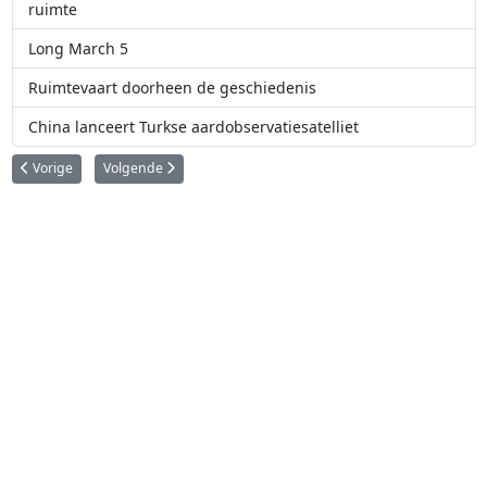
ruimte
Long March 5
Ruimtevaart doorheen de geschiedenis
China lanceert Turkse aardobservatiesatelliet
Vorig artikel: Chinese Shenzhou 13 ruimtevaarders terug op aarde
Volgende artikel: Chinees ruimtestation moet Starlink satellie
Vorige
Volgende