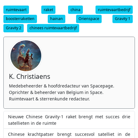
ruimtevaart
raket
china
ruimtevaartbedrijf
boosterraketten
hainan
Orienspace
Gravity 1
Gravity 2
chinees ruimtevaartbedrijf
K. Christiaens
Medebeheerder & hoofdredacteur van Spacepage.
Oprichter & beheerder van Belgium in Space.
Ruimtevaart & sterrenkunde redacteur.
Nieuwe Chinese Gravity-1 raket brengt met succes drie
satellieten in de ruimte
Chinese krachtpatser brengt succesvol satelliet in de