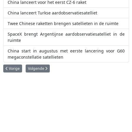
China lanceert voor het eerst CZ-6 raket
China lanceert Turkse aardobservatiesatelliet
Twee Chinese raketten brengen satellieten in de ruimte
SpaceX brengt Argentijnse aardobservatiesatelliet in de
ruimte
China start in augustus met eerste lancering voor G60
megaconstellatie satellieten
Vorig artikel: Maak kennis met China's nieuwste maanmissie
Volgende artikel: China lanceert experimenteel ruimtetuig
Vorige
Volgende