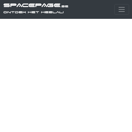
SPACEPAGE
.be
Ontdek het heelal!