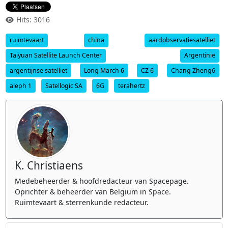
Hits: 3016
ruimtevaart
china
aardobservatiesatelliet
Taiyuan Satellite Launch Center
Argentinië
argentijnse satelliet
Long March 6
CZ 6
Chang Zheng6
aleph 1
Satellogic SA
6G
terahertz
K. Christiaens
Medebeheerder & hoofdredacteur van Spacepage.
Oprichter & beheerder van Belgium in Space.
Ruimtevaart & sterrenkunde redacteur.