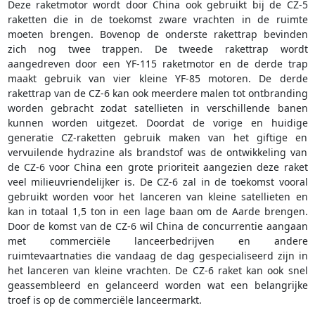
Deze raketmotor wordt door China ook gebruikt bij de CZ-5
raketten die in de toekomst zware vrachten in de ruimte
moeten brengen. Bovenop de onderste rakettrap bevinden
zich nog twee trappen. De tweede rakettrap wordt
aangedreven door een YF-115 raketmotor en de derde trap
maakt gebruik van vier kleine YF-85 motoren. De derde
rakettrap van de CZ-6 kan ook meerdere malen tot ontbranding
worden gebracht zodat satellieten in verschillende banen
kunnen worden uitgezet. Doordat de vorige en huidige
generatie CZ-raketten gebruik maken van het giftige en
vervuilende hydrazine als brandstof was de ontwikkeling van
de CZ-6 voor China een grote prioriteit aangezien deze raket
veel milieuvriendelijker is. De CZ-6 zal in de toekomst vooral
gebruikt worden voor het lanceren van kleine satellieten en
kan in totaal 1,5 ton in een lage baan om de Aarde brengen.
Door de komst van de CZ-6 wil China de concurrentie aangaan
met commerciële lanceerbedrijven en andere
ruimtevaartnaties die vandaag de dag gespecialiseerd zijn in
het lanceren van kleine vrachten. De CZ-6 raket kan ook snel
geassembleerd en gelanceerd worden wat een belangrijke
troef is op de commerciële lanceermarkt.