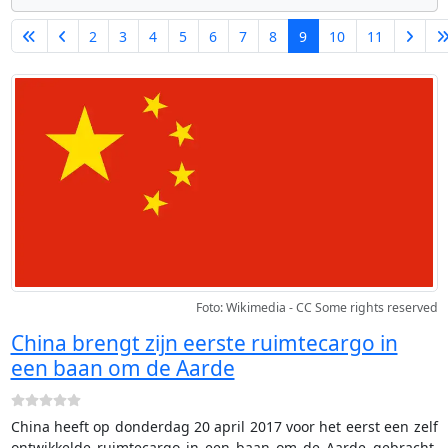
2
3
4
5
6
7
8
9
10
11
Pagina 9 van 11
Foto: Wikimedia - CC Some rights reserved
China brengt zijn eerste ruimtecargo in
een baan om de Aarde
China heeft op donderdag 20 april 2017 voor het eerst een zelf
ontwikkelde ruimtecargo in een baan om de Aarde gebracht.