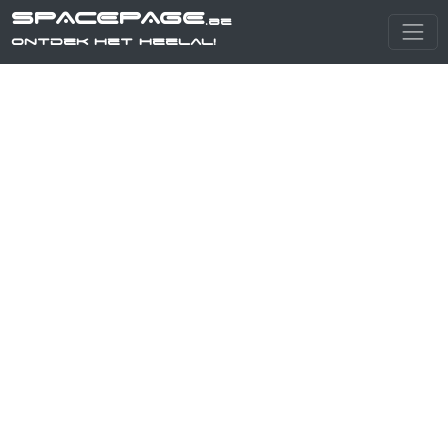
SPACEPAGE
.be
Ontdek het heelal!