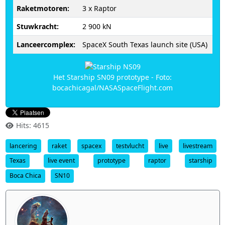
Raketmotoren:
3 x Raptor
Stuwkracht:
2 900 kN
Lanceercomplex:
SpaceX South Texas launch site (USA)
Het Starship SN09 prototype - Foto:
bocachicagal/NASASpaceFlight.com
Hits: 4615
lancering
raket
spacex
testvlucht
live
livestream
Texas
live event
prototype
raptor
starship
Boca Chica
SN10