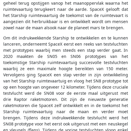
geheel terug opstijgen vanop het maanoppervlak waarna het
ruimtevaartuig terugkeert naar de aarde. SpaceX gelooft dat
het Starship ruimtevaartuig de toekomst van de ruimtevaart is
aangezien dit herbruikbaar is en ontwikkelt wordt om mensen
zowel naar de maan alsook naar de planeet mars te brengen.
Om dit indrukwekkende Starship te ontwikkelen en te kunnen
lanceren, onderneemt SpaceX eerst een reeks van testvluchten
met prototypes waarbij men steeds een stap verder gaat. In
2020 maakten de SN05 en SN06 prototypes van het
toekomstige Starship ruimtevaartuig succesvolle testvluchten
waarbij ze een maximale hoogte bereikten van 150 meter.
Vervolgens ging SpaceX een stap verder in zijn ontwikkeling
van het Starship ruimtevaartuig en vloog het SN8 prototype tot
op een hoogte van ongeveer 12 kilometer. Tijdens deze cruciale
testvlucht werd de SN08 voor de eerste maal uitgerust met
drie Raptor raketmotoren. Dit zijn de nieuwste generatie
raketmotoren die SpaceX zelf ontwikkelt en in de toekomst het
Starship ruimtevaartuig naar de maan en verder moet
brengen. Tijdens deze indrukwekkende testvlucht werd het
SN08 prototype voor het eerst ook uitgerust met een neuskegel
en vleugels (flaps). Tijdens de vorige testvluchten vloog enkel