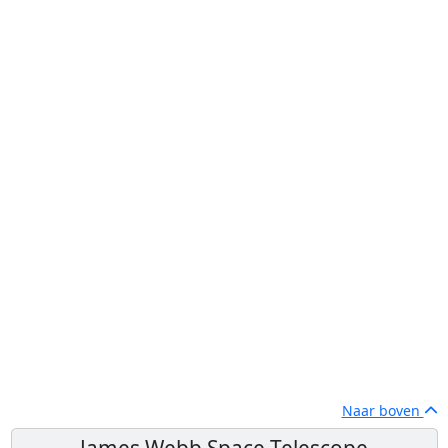
Naar boven
James Webb Space Telescope