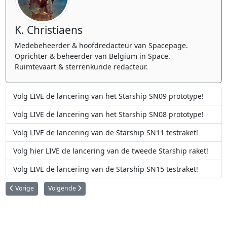
K. Christiaens
Medebeheerder & hoofdredacteur van Spacepage.
Oprichter & beheerder van Belgium in Space.
Ruimtevaart & sterrenkunde redacteur.
Volg LIVE de lancering van het Starship SN09 prototype!
Volg LIVE de lancering van het Starship SN08 prototype!
Volg LIVE de lancering van de Starship SN11 testraket!
Volg hier LIVE de lancering van de tweede Starship raket!
Volg LIVE de lancering van de Starship SN15 testraket!
Vorig artikel: Volg LIVE de lancering van de Starlink 21 missie!
Volgende artikel: Volg LIVE de landing van Perseverance op M
Vorige
Volgende