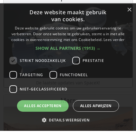
×
Deze website maakt gebruik
van cookies.
Deze website gebruikt cookies om uw gebruikerservaring te
verbeteren. Door onze website te gebruiken, stemt u in met alle
cookies in overeenstemming met ons Cookiebeleid.
Lees verder
SHOW ALL PARTNERS
(1913) →
STRIKT NOODZAKELIJK
PRESTATIE
TARGETING
FUNCTIONEEL
De laatste updates van SpaceX!
NIET-GECLASSIFICEERD
Mars
ALLES ACCEPTEREN
ALLES AFWIJZEN
DETAILS WEERGEVEN