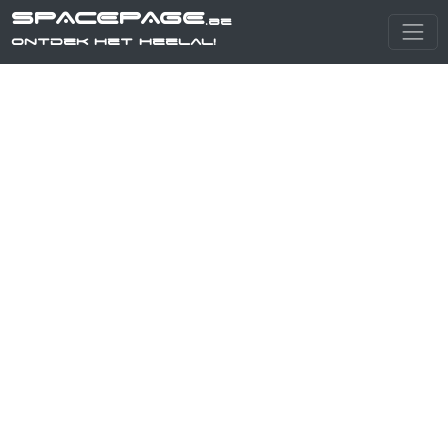
SPACEPAGE
.be
Ontdek het heelal!