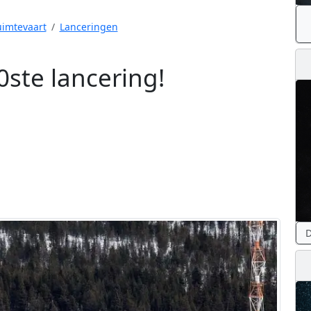
imtevaart
Lanceringen
0ste lancering!
D