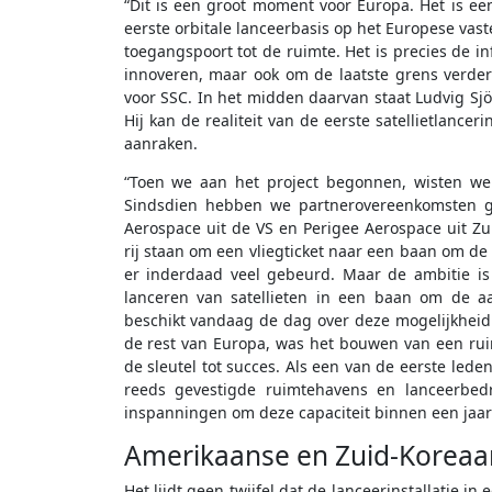
“Dit is een groot moment voor Europa. Het is e
eerste orbitale lanceerbasis op het Europese vas
toegangspoort tot de ruimte. Het is precies de in
innoveren, maar ook om de laatste grens verde
voor SSC. In het midden daarvan staat Ludvig Sjö
Hij kan de realiteit van de eerste satellietlanc
aanraken.
“Toen we aan het project begonnen, wisten we
Sindsdien hebben we partnerovereenkomsten ge
Aerospace uit de VS en Perigee Aerospace uit Zu
rij staan om een vliegticket naar een baan om de 
er inderdaad veel gebeurd. Maar de ambitie is
lanceren van satellieten in een baan om de aa
beschikt vandaag de dag over deze mogelijkheid 
de rest van Europa, was het bouwen van een ru
de sleutel tot succes. Als een van de eerste led
reeds gevestigde ruimtehavens en lanceerbedr
inspanningen om deze capaciteit binnen een jaar 
Amerikaanse en Zuid-Koreaa
Het lijdt geen twijfel dat de lanceerinstallatie 