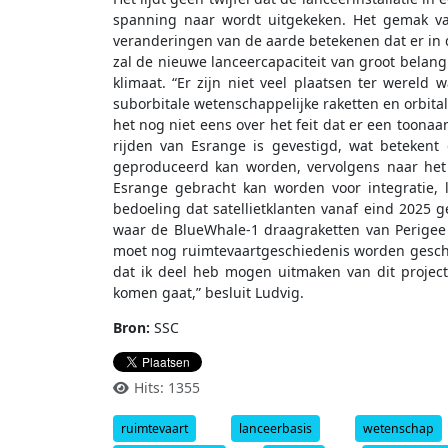
spanning naar wordt uitgekeken. Het gemak van 
veranderingen van de aarde betekenen dat er in d
zal de nieuwe lanceercapaciteit van groot belang
klimaat. “Er zijn niet veel plaatsen ter wereld 
suborbitale wetenschappelijke raketten en orbita
het nog niet eens over het feit dat er een toona
rijden van Esrange is gevestigd, wat betekent 
geproduceerd kan worden, vervolgens naar het 
Esrange gebracht kan worden voor integratie, l
bedoeling dat satellietklanten vanaf eind 2025
waar de BlueWhale-1 draagraketten van Perigee e
moet nog ruimtevaartgeschiedenis worden gesch
dat ik deel heb mogen uitmaken van dit projec
komen gaat,” besluit Ludvig.
Bron:
SSC
Hits: 1355
ruimtevaart
lanceerbasis
wetenschap