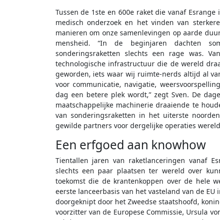
Tussen de 1ste en 600e raket die vanaf Esrange i
medisch onderzoek en het vinden van sterkere
manieren om onze samenlevingen op aarde duur
mensheid. “In de beginjaren dachten som
sonderingsraketten slechts een rage was. V
technologische infrastructuur die de wereld dra
geworden, iets waar wij ruimte-nerds altijd al
voor communicatie, navigatie, weersvoorspellin
dag een betere plek wordt,” zegt Sven. De dagel
maatschappelijke machinerie draaiende te houd
van sonderingsraketten in het uiterste noord
gewilde partners voor dergelijke operaties wereld
Een erfgoed aan knowhow
Tientallen jaren van raketlanceringen vanaf
slechts een paar plaatsen ter wereld over ku
toekomst die de krantenkoppen over de hele w
eerste lanceerbasis van het vasteland van de EU i
doorgeknipt door het Zweedse staatshoofd, koning
voorzitter van de Europese Commissie, Ursula vo