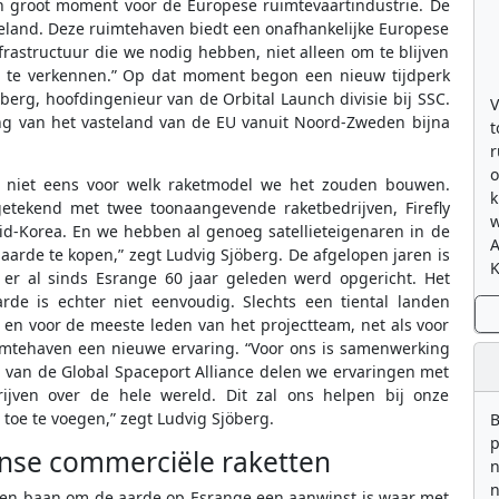
en groot moment voor de Europese ruimtevaartindustrie. De
teland. Deze ruimtehaven biedt een onafhankelijke Europese
frastructuur die we nodig hebben, niet alleen om te blijven
r te verkennen.” Op dat moment begon een nieuw tijdperk
berg, hoofdingenieur van de Orbital Launch divisie bij SSC.
V
ering van het vasteland van de EU vanuit Noord-Zweden bijna
t
r
o
 niet eens voor welk raketmodel we het zouden bouwen.
k
tekend met twee toonaangevende raketbedrijven, Firefly
w
id-Korea. En we hebben al genoeg satellieteigenaren in de
aarde te kopen,” zegt Ludvig Sjöberg. De afgelopen jaren is
K
 er al sinds Esrange 60 jaar geleden werd opgericht. Het
rde is echter niet eenvoudig. Slechts een tiental landen
en voor de meeste leden van het projectteam, net als voor
imtehaven een nieuwe ervaring. “Voor ons is samenwerking
en van de Global Spaceport Alliance delen we ervaringen met
ijven over de hele wereld. Dit zal ons helpen bij onze
toe te voegen,” zegt Ludvig Sjöberg.
B
p
nse commerciële raketten
n
n
in een baan om de aarde op Esrange een aanwinst is waar met