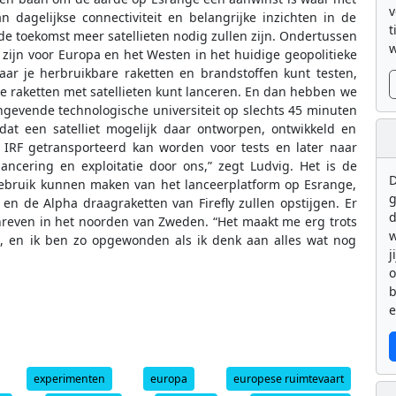
v
dagelijkse connectiviteit en belangrijke inzichten in de
t
e toekomst meer satellieten nodig zullen zijn. Ondertussen
w
 zijn voor Europa en het Westen in het huidige geopolitieke
waar je herbruikbare raketten en brandstoffen kunt testen,
le raketten met satellieten kunt lanceren. En dan hebben we
angevende technologische universiteit op slechts 45 minuten
dat een satelliet mogelijk daar ontworpen, ontwikkeld en
IRF getransporteerd kan worden voor tests en later naar
ancering en exploitatie door ons,” zegt Ludvig. Het is de
D
 gebruik kunnen maken van het lanceerplatform op Esrange,
g
n de Alpha draagraketten van Firefly zullen opstijgen. Er
d
reven in het noorden van Zweden. “Het maakt me erg trots
w
t, en ik ben zo opgewonden als ik denk aan alles wat nog
j
b
e
experimenten
europa
europese ruimtevaart