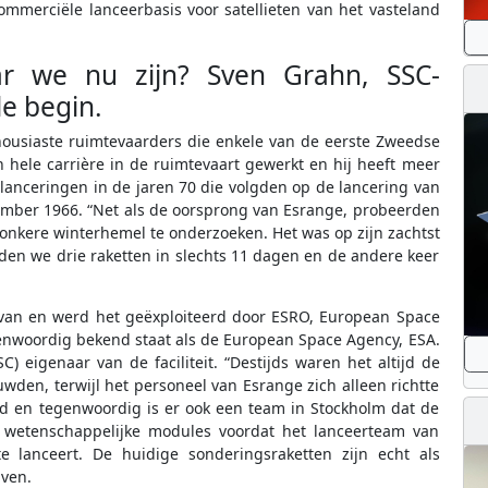
ommerciële lanceerbasis voor satellieten van het vasteland
 we nu zijn? Sven Grahn, SSC-
le begin.
thousiaste ruimtevaarders die enkele van de eerste Zweedse
n hele carrière in de ruimtevaart gewerkt en hij heeft meer
 lanceringen in de jaren 70 die volgden op de lancering van
ember 1966. “Net als de oorsprong van Esrange, probeerden
donkere winterhemel te onderzoeken. Het was op zijn zachtst
den we drie raketten in slechts 11 dagen en de andere keer
 van en werd het geëxploiteerd door ESRO, European Space
enwoordig bekend staat als de European Space Agency, ESA.
 eigenaar van de faciliteit. “Destijds waren het altijd de
en, terwijl het personeel van Esrange zich alleen richtte
rd en tegenwoordig is er ook een team in Stockholm dat de
wetenschappelijke modules voordat het lanceerteam van
e lanceert. De huidige sonderingsraketten zijn echt als
Sven.