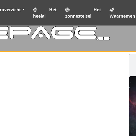
roverzicht
Het
Het
heelal
zonnestelsel
Waarnemen
EPAGE
.be