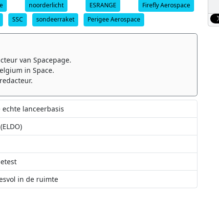
e
noorderlicht
ESRANGE
Firefly Aerospace
SSC
sondeerraket
Perigee Aerospace
cteur van Spacepage.
elgium in Space.
redacteur.
e echte lanceerbasis
(ELDO)
etest
esvol in de ruimte
de ruimte gebracht door Indiase raket
is raket wordt voor de eerste maal geassembleerd