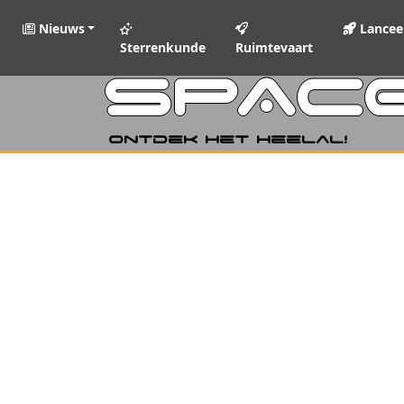
Nieuws
Lancee
Sterrenkunde
Ruimtevaart
SPAC
Ontdek het heelal!