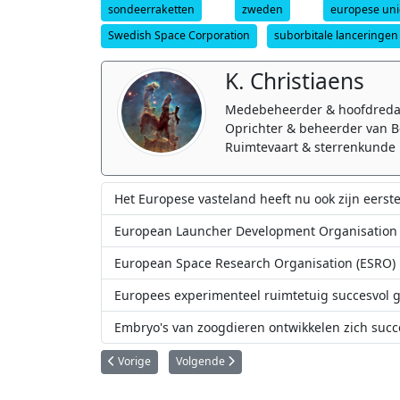
sondeerraketten
zweden
europese uni
Swedish Space Corporation
suborbitale lanceringen
K. Christiaens
Medebeheerder & hoofdreda
Oprichter & beheerder van B
Ruimtevaart & sterrenkunde 
Het Europese vasteland heeft nu ook zijn eerst
European Launcher Development Organisation 
European Space Research Organisation (ESRO)
Europees experimenteel ruimtetuig succesvol g
Embryo's van zoogdieren ontwikkelen zich succ
Vorig artikel: Europese Proba-3 satellieten succesvol in 
Volgende artikel: ESA's herbruikbare Them
Vorige
Volgende