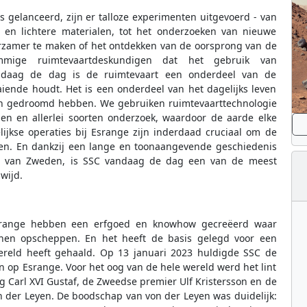
s gelanceerd, zijn er talloze experimenten uitgevoerd - van
 en lichtere materialen, tot het onderzoeken van nieuwe
zamer te maken of het ontdekken van de oorsprong van de
mige ruimtevaartdeskundigen dat het gebruik van
andaag de dag is de ruimtevaart een onderdeel van de
aiende houdt. Het is een onderdeel van het dagelijks leven
 van gedroomd hebben. We gebruiken ruimtevaarttechnologie
gen en allerlei soorten onderzoek, waardoor de aarde elke
ijkse operaties bij Esrange zijn inderdaad cruciaal om de
en. En dankzij een lange en toonaangevende geschiedenis
en van Zweden, is SSC vandaag de dag een van de meest
wijd.
 Esrange hebben een erfgoed en knowhow gecreëerd waar
nnen opscheppen. En het heeft de basis gelegd voor een
ereld heeft gehaald. Op 13 januari 2023 huldigde SSC de
n op Esrange. Voor het oog van de hele wereld werd het lint
 Carl XVI Gustaf, de Zweedse premier Ulf Kristersson en de
n der Leyen. De boodschap van von der Leyen was duidelijk: