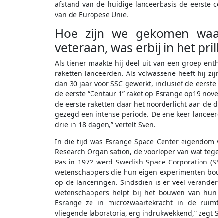
afstand van de huidige lanceerbasis de eerste c
van de Europese Unie.
Hoe zijn we gekomen waar
veteraan, was erbij in het pril
Als tiener maakte hij deel uit van een groep en
raketten lanceerden. Als volwassene heeft hij zij
dan 30 jaar voor SSC gewerkt, inclusief de eerste
de eerste “Centaur 1” raket op Esrange op19 nov
de eerste raketten daar het noorderlicht aan de 
gezegd een intense periode. De ene keer lanceer
drie in 18 dagen,” vertelt Sven.
In die tijd was Esrange Space Center eigendom
Research Organisation, de voorloper van wat teg
Pas in 1972 werd Swedish Space Corporation (SSC)
wetenschappers die hun eigen experimenten bouwd
op de lanceringen. Sindsdien is er veel verande
wetenschappers helpt bij het bouwen van hun 
Esrange ze in microzwaartekracht in de ruimt
vliegende laboratoria, erg indrukwekkend,” zegt 