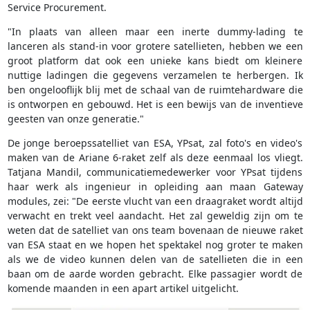
Service Procurement.
"In plaats van alleen maar een inerte dummy-lading te
lanceren als stand-in voor grotere satellieten, hebben we een
groot platform dat ook een unieke kans biedt om kleinere
nuttige ladingen die gegevens verzamelen te herbergen. Ik
ben ongelooflijk blij met de schaal van de ruimtehardware die
is ontworpen en gebouwd. Het is een bewijs van de inventieve
geesten van onze generatie."
De jonge beroepssatelliet van ESA, YPsat, zal foto's en video's
maken van de Ariane 6-raket zelf als deze eenmaal los vliegt.
Tatjana Mandil, communicatiemedewerker voor YPsat tijdens
haar werk als ingenieur in opleiding aan maan Gateway
modules, zei: "De eerste vlucht van een draagraket wordt altijd
verwacht en trekt veel aandacht. Het zal geweldig zijn om te
weten dat de satelliet van ons team bovenaan de nieuwe raket
van ESA staat en we hopen het spektakel nog groter te maken
als we de video kunnen delen van de satellieten die in een
baan om de aarde worden gebracht. Elke passagier wordt de
komende maanden in een apart artikel uitgelicht.