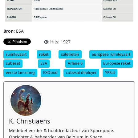
Bron:
ESA
Hits: 1927
ruimtevaart
raket
satellieten
europese ruimtevaart
cubesat
ESA
Ariane 6
Europese raket
eerste lancering
EXOpod
cubesat deployer
YPSat
K. Christiaens
Medebeheerder & hoofdredacteur van Spacepage.
Oprichter & beheerder van Belgium in Space.