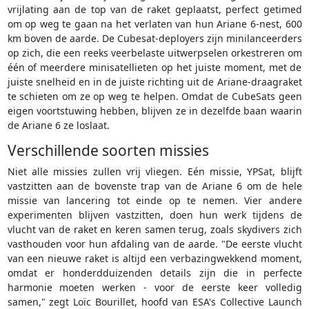
vrijlating aan de top van de raket geplaatst, perfect getimed
om op weg te gaan na het verlaten van hun Ariane 6-nest, 600
km boven de aarde. De Cubesat-deployers zijn minilanceerders
op zich, die een reeks veerbelaste uitwerpselen orkestreren om
één of meerdere minisatellieten op het juiste moment, met de
juiste snelheid en in de juiste richting uit de Ariane-draagraket
te schieten om ze op weg te helpen. Omdat de CubeSats geen
eigen voortstuwing hebben, blijven ze in dezelfde baan waarin
de Ariane 6 ze loslaat.
Verschillende soorten missies
Niet alle missies zullen vrij vliegen. Eén missie, YPSat, blijft
vastzitten aan de bovenste trap van de Ariane 6 om de hele
missie van lancering tot einde op te nemen. Vier andere
experimenten blijven vastzitten, doen hun werk tijdens de
vlucht van de raket en keren samen terug, zoals skydivers zich
vasthouden voor hun afdaling van de aarde. "De eerste vlucht
van een nieuwe raket is altijd een verbazingwekkend moment,
omdat er honderdduizenden details zijn die in perfecte
harmonie moeten werken - voor de eerste keer volledig
samen," zegt Loïc Bourillet, hoofd van ESA's Collective Launch