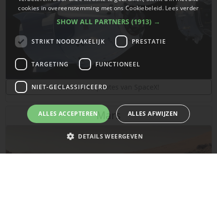
cookies in overeenstemming met ons Cookiebeleid.
Lees verder
SHOW ALL PARTNERS
(1913) →
STRIKT NOODZAKELIJK
PRESTATIE
TARGETING
FUNCTIONEEL
De laatste updates van SpaceX!
NIET-GECLASSIFICEERD
Mars
ALLES ACCEPTEREN
ALLES AFWIJZEN
DETAILS WEERGEVEN
Strikt noodzakelijk
Prestatie
Targeting
Functioneel
Niet-geclassificeerd
Strikt noodzakelijke cookies maken de kernfunctionaliteiten van de
website mogelijk, zoals gebruikersaanmelding en accountbeheer. De