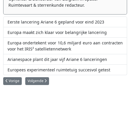
Ruimtevaart & sterrenkunde redacteur.
Eerste lancering Ariane 6 gepland voor eind 2023
Europa maakt zich klaar voor belangrijke lancering
Europa ondertekent voor 10,6 miljard euro aan contracten
voor het IRIS² satellietennetwerk
Arianespace plant dit jaar vijf Ariane 6 lanceringen
Europees experimenteel ruimtetuig succesvol getest
Vorig artikel: Rusland lanceert krachtige Angara A5 raket vanop Vostochny
Volgende artikel: Japanse Kairos raket explodeert tijdens eers
Vorige
Volgende