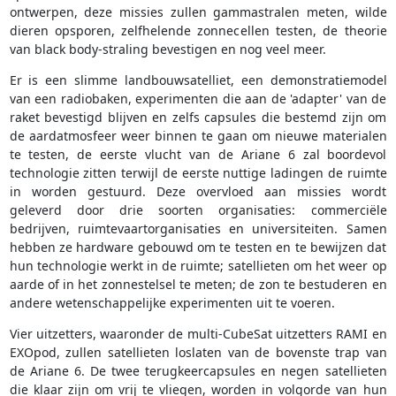
ontwerpen, deze missies zullen gammastralen meten, wilde
dieren opsporen, zelfhelende zonnecellen testen, de theorie
van black body-straling bevestigen en nog veel meer.
Er is een slimme landbouwsatelliet, een demonstratiemodel
van een radiobaken, experimenten die aan de 'adapter' van de
raket bevestigd blijven en zelfs capsules die bestemd zijn om
de aardatmosfeer weer binnen te gaan om nieuwe materialen
te testen, de eerste vlucht van de Ariane 6 zal boordevol
technologie zitten terwijl de eerste nuttige ladingen de ruimte
in worden gestuurd. Deze overvloed aan missies wordt
geleverd door drie soorten organisaties: commerciële
bedrijven, ruimtevaartorganisaties en universiteiten. Samen
hebben ze hardware gebouwd om te testen en te bewijzen dat
hun technologie werkt in de ruimte; satellieten om het weer op
aarde of in het zonnestelsel te meten; de zon te bestuderen en
andere wetenschappelijke experimenten uit te voeren.
Vier uitzetters, waaronder de multi-CubeSat uitzetters RAMI en
EXOpod, zullen satellieten loslaten van de bovenste trap van
de Ariane 6. De twee terugkeercapsules en negen satellieten
die klaar zijn om vrij te vliegen, worden in volgorde van hun