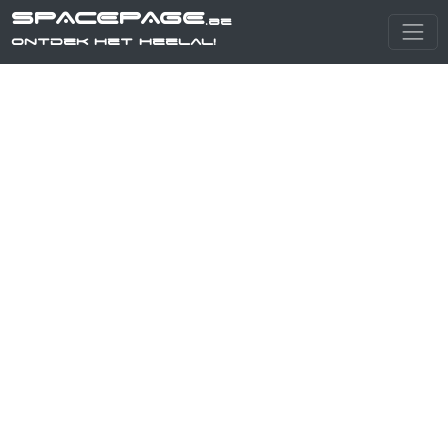
SPACEPAGE
.be
Ontdek het heelal!