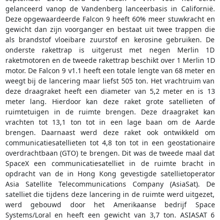
gelanceerd vanop de Vandenberg lanceerbasis in Californië.
Deze opgewaardeerde Falcon 9 heeft 60% meer stuwkracht en
gewicht dan zijn voorganger en bestaat uit twee trappen die
als brandstof vloeibare zuurstof en kerosine gebruiken. De
onderste rakettrap is uitgerust met negen Merlin 1D
raketmotoren en de tweede rakettrap beschikt over 1 Merlin 1D
motor. De Falcon 9 v1.1 heeft een totale lengte van 68 meter en
weegt bij de lancering maar liefst 505 ton. Het vrachtruim van
deze draagraket heeft een diameter van 5,2 meter en is 13
meter lang. Hierdoor kan deze raket grote satellieten of
ruimtetuigen in de ruimte brengen. Deze draagraket kan
vrachten tot 13,1 ton tot in een lage baan om de Aarde
brengen. Daarnaast werd deze raket ook ontwikkeld om
communicatiesatellieten tot 4,8 ton tot in een geostationaire
overdrachtbaan (GTO) te brengen. Dit was de tweede maal dat
SpaceX een communicatiesatelliet in de ruimte bracht in
opdracht van de in Hong Kong gevestigde satellietoperator
Asia Satellite Telecommunications Company (AsiaSat). De
satelliet die tijdens deze lancering in de ruimte werd uitgezet,
werd gebouwd door het Amerikaanse bedrijf Space
Systems/Loral en heeft een gewicht van 3,7 ton. ASIASAT 6