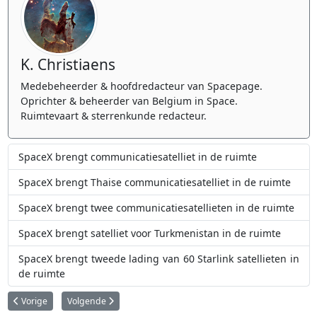
K. Christiaens
Medebeheerder & hoofdredacteur van Spacepage.
Oprichter & beheerder van Belgium in Space.
Ruimtevaart & sterrenkunde redacteur.
SpaceX brengt communicatiesatelliet in de ruimte
SpaceX brengt Thaise communicatiesatelliet in de ruimte
SpaceX brengt twee communicatiesatellieten in de ruimte
SpaceX brengt satelliet voor Turkmenistan in de ruimte
SpaceX brengt tweede lading van 60 Starlink satellieten in
de ruimte
Vorig artikel: Ultrageheime Amerikaanse satelliet gaat de ruimte in
Volgende artikel: Sojoez raket brengt twee Galileo-satellieten
Vorige
Volgende