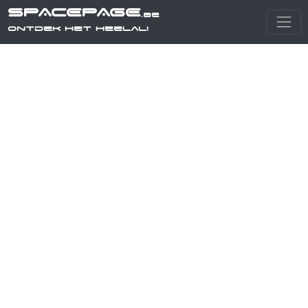
SPACEPAGE
.be
Ontdek het heelal!