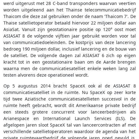
werd uitgerust met 28 C-band transponders waarvan veertien
worden uitgeleend aan het Thainse telecommunicatiebedrijf
Thaicom die deze zal gebruiken onder de naam 'Thaicom 7'. De
Thaise satellietoperator betaald hiervoor 22 miljoen dollar aan
AsiaSat. Vanuit zijn geostationaire positie op 120° oost moet
ASIASAT 8 de volgende vijftien jaar gebruikt worden voor tal
van communicatiedoeleinden. De kostprijs van deze lancering
bedroeg 190 miljoen dollar, inclusief lancering en de bouw van
de satelliet. De volgende dagen zal ASIASAT 6 zich op eigen
kracht tot in een geostationaire baan om de Aarde brengen
waarna men de communicatiesatelliet enkele weken lang zal
testen alvorens deze operationeel wordt.
Op 5 augustus 2014 bracht SpaceX ook al de ASIASAT 8
communicatiesatelliet in de ruimte. Nu SpaceX op zeer korte
tijd twee Aziatische communicatiesatellieten succesvol in de
ruimte heeft gebracht, wordt dit Amerikaanse private bedrijf
een steeds grotere concurrent voor lanceerbedrijven als
Arianespace en International Launch Services (ILS). De
afgelopen jaren sloot SpaceX tal van lanceercontracten af met
verschillende satellietoperatoren waardoor de agenda van het
private ruimtevaartbedrijf de volgende jaren goed gevuld is.