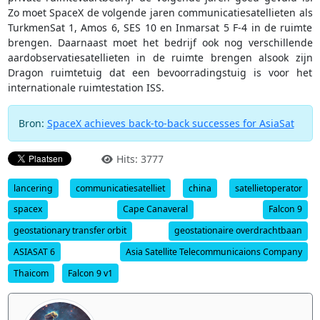
Zo moet SpaceX de volgende jaren communicatiesatellieten als
TurkmenSat 1, Amos 6, SES 10 en Inmarsat 5 F-4 in de ruimte
brengen. Daarnaast moet het bedrijf ook nog verschillende
aardobservatiesatellieten in de ruimte brengen alsook zijn
Dragon ruimtetuig dat een bevoorradingstuig is voor het
internationale ruimtestation ISS.
Bron:
SpaceX achieves back-to-back successes for AsiaSat
Hits: 3777
lancering
communicatiesatelliet
china
satellietoperator
spacex
Cape Canaveral
Falcon 9
geostationary transfer orbit
geostationaire overdrachtbaan
ASIASAT 6
Asia Satellite Telecommunicaions Company
Thaicom
Falcon 9 v1