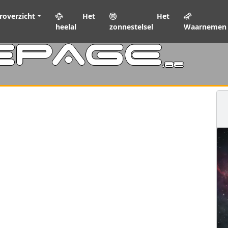
roverzicht
Het
Het
heelal
zonnestelsel
Waarnemen
EPAGE
.be