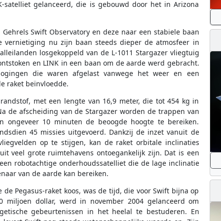
-satelliet gelanceerd, die is gebouwd door het in Arizona
 Gehrels Swift Observatory en deze naar een stabiele baan
 vernietiging nu zijn baan steeds dieper de atmosfeer in
lleilanden losgekoppeld van de L-1011 Stargazer vliegtuig
ntstoken en LINK in een baan om de aarde werd gebracht.
 pogingen die waren afgelast vanwege het weer en een
e raket beïnvloedde.
randstof, met een lengte van 16,9 meter, die tot 454 kg in
Na de afscheiding van de Stargazer worden de trappen van
en ongeveer 10 minuten de beoogde hoogte te bereiken.
ndsdien 45 missies uitgevoerd. Dankzij de inzet vanuit de
vliegvelden op te stijgen, kan de raket orbitale inclinaties
uit veel grote ruimtehavens ontoegankelijk zijn. Dat is een
n robotachtige onderhoudssatelliet die de lage inclinatie
enaar van de aarde kan bereiken.
e Pegasus-raket koos, was de tijd, die voor Swift bijna op
500 miljoen dollar, werd in november 2004 gelanceerd om
etische gebeurtenissen in het heelal te bestuderen. En