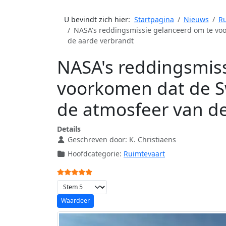
U bevindt zich hier:
Startpagina
Nieuws
Ru
NASA's reddingsmissie gelanceerd om te voo
de aarde verbrandt
NASA's reddingsmis
voorkomen dat de Sw
de atmosfeer van de
Details
Geschreven door:
K. Christiaens
Hoofdcategorie:
Ruimtevaart
Gebruikerswaardering:
5
/
5
Voeg waardering toe