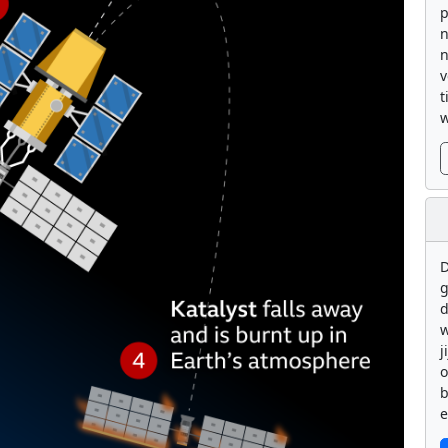
p
n
n
v
t
w
D
g
d
w
j
b
e