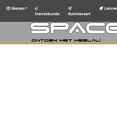
Nieuws
Lancee
Sterrenkunde
Ruimtevaart
SPAC
Ontdek het heelal!