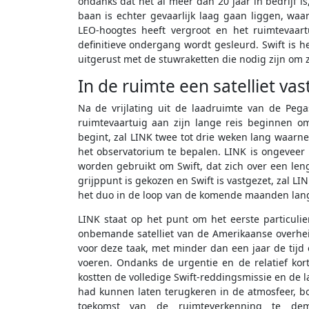
ondanks dat het al meer dan 20 jaar in bedrijf is
baan is echter gevaarlijk laag gaan liggen, waa
LEO-hoogtes heeft vergroot en het ruimtevaart
definitieve ondergang wordt gesleurd. Swift is 
uitgerust met de stuwraketten die nodig zijn om 
In de ruimte een satelliet vas
Na de vrijlating uit de laadruimte van de Pega
ruimtevaartuig aan zijn lange reis beginnen om
begint, zal LINK twee tot drie weken lang waarn
het observatorium te bepalen. LINK is ongeveer 
worden gebruikt om Swift, dat zich over een leng
grijppunt is gekozen en Swift is vastgezet, zal L
het duo in de loop van de komende maanden lan
LINK staat op het punt om het eerste particul
onbemande satelliet van de Amerikaanse overhei
voor deze taak, met minder dan een jaar de tijd 
voeren. Ondanks de urgentie en de relatief ko
kostten de volledige Swift-reddingsmissie en de l
had kunnen laten terugkeren in de atmosfeer, bo
toekomst van de ruimteverkenning te dem