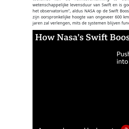
wetenschappelijke levensduur van Swift en is g
het observatorium”, aldus NASA op de Swift Boos
zijn oorspronkelijke hoogte van ongeveer 600 k
jaren zal verlengen, mits de systemen blijven fun