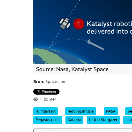
Bron:
Space.com
Hits: 944
ruimtevaart
reddingsmissie
NASA
pe
Pegasus raket
Katalyst
L-1011 Stargazer
ion