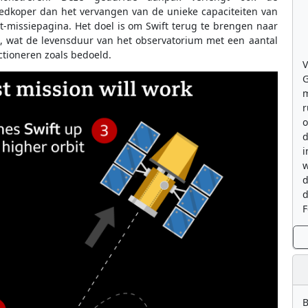
oedkoper dan het vervangen van de unieke capaciteiten van
t-missiepagina. Het doel is om Swift terug te brengen naar
m, wat de levensduur van het observatorium met een aantal
ctioneren zoals bedoeld.
V
G
m
r
o
d
i
w
d
d
F
B