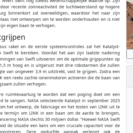
, levert Swift nog steeds wetenschappelijke waarde op. Zijn
rdoor recente zonneactiviteit de luchtweerstand op hogere
uig binnenkort zal overweldigen, waardoor het naar zijn
helaas niet ontworpen om te worden onderhouden en is niet
zijn eigen baan te verhogen.
tgrijpen
sus raket en de eerste systeemcontroles zal het Katalyst-
 Swift te bereiken. Voordat het aan zijn laatste nadering
emingen van Swift uitvoeren om de optimale grijppunten op
1,5 m hoog en is uitgerust met drie robotarmen die zullen
te van ongeveer 3,9 m uitstrekt, vast te grijpen. Zodra een
INK een reeks zachte ionenmotoren activeren die de baan van
gzaam zullen verhogen.
iere ruimtevaartuig te worden dat een poging doet om een
d te vangen. NASA selecteerde Katalyst in september 2025
om het ontwerp, de fabricage en het testen van LINK uit te
rte termijn om LINK in een baan om de aarde te brengen,
ancering NASA slechts 30 miljoen dollar. “Hoewel NASA Swift
od de situatie een kans om een cruciale capaciteit voor de
onstreren. Deze gedurfde aanpak verlengt ook de