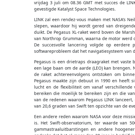
vrijdag 3 juli om 08.36 GMT met succes de LINK
gevestigde Katalyst Space Technologies.
LINK zal een rendez-vous maken met NASA’s Neil
slepen, waardoor hij wordt gered van dreigende
duikt. De Pegasus XL-raket werd boven de Marsha
van Northrop Grumman, waarna de motor werd o
De succesvolle lancering volgde op eerdere
softwareprobleem dat het navigatiesysteem van d
Pegasus is een drietraps draagraket met vaste b
een lage baan om de aarde (LEO) kan brengen. 
de raket achtereenvolgens ontstoken om binn
Pegasus maakte zijn debuut in 1990 en heeft si
lucht en de flexibiliteit om vanaf verschillende 
bereiken die moeilijk te bereiken zijn en die van
van de redenen waarom Pegasus LINK lanceert, ee
van 20,6 graden van Swift ten opzichte van de ev
Een andere reden waarom NASA voor deze missie d
is. Het Swift-observatorium, ter waarde van 
gammastraaluitbarstingen en andere hoogenerg