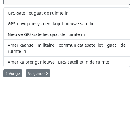
GPS-satelliet gaat de ruimte in
GPS-navigatiesysteem krijgt nieuwe satelliet
Nieuwe GPS-satelliet gaat de ruimte in
Amerikaanse militaire communicatiesatelliet gaat de
ruimte in
Amerika brengt nieuwe TDRS-satelliet in de ruimte
Vorig artikel: Sea Launch brengt communicatiesatelliet in de ruimte
Volgende artikel: Russische communicatiesatelliet gaat verlor
Vorige
Volgende