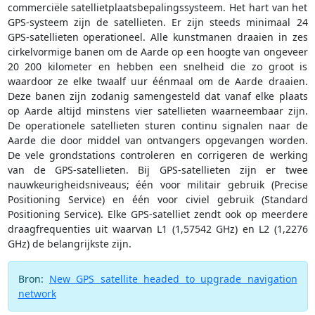
commerciële satellietplaatsbepalingssysteem. Het hart van het
GPS-systeem zijn de satellieten. Er zijn steeds minimaal 24
GPS-satellieten operationeel. Alle kunstmanen draaien in zes
cirkelvormige banen om de Aarde op een hoogte van ongeveer
20 200 kilometer en hebben een snelheid die zo groot is
waardoor ze elke twaalf uur éénmaal om de Aarde draaien.
Deze banen zijn zodanig samengesteld dat vanaf elke plaats
op Aarde altijd minstens vier satellieten waarneembaar zijn.
De operationele satellieten sturen continu signalen naar de
Aarde die door middel van ontvangers opgevangen worden.
De vele grondstations controleren en corrigeren de werking
van de GPS-satellieten. Bij GPS-satellieten zijn er twee
nauwkeurigheidsniveaus; één voor militair gebruik (Precise
Positioning Service) en één voor civiel gebruik (Standard
Positioning Service). Elke GPS-satelliet zendt ook op meerdere
draagfrequenties uit waarvan L1 (1,57542 GHz) en L2 (1,2276
GHz) de belangrijkste zijn.
Bron:
New GPS satellite headed to upgrade navigation
network