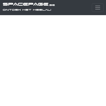
SPACEPAGE
.be
Ontdek het heelal!