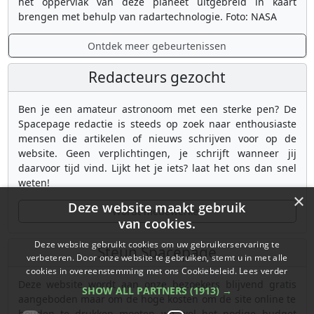
het oppervlak van deze planeet uitgebreid in kaart
brengen met behulp van radartechnologie. Foto: NASA
Ontdek meer gebeurtenissen
Redacteurs gezocht
Ben je een amateur astronoom met een sterke pen? De
Spacepage redactie is steeds op zoek naar enthousiaste
mensen die artikelen of nieuws schrijven voor op de
website. Geen verplichtingen, je schrijft wanneer jij
daarvoor tijd vind. Lijkt het je iets? laat het ons dan snel
weten!
×
Deze website maakt gebruik
Wordt medewerker
van cookies.
Deze website gebruikt cookies om uw gebruikerservaring te
Steun Spacepage
verbeteren. Door onze website te gebruiken, stemt u in met alle
cookies in overeenstemming met ons Cookiebeleid.
Lees verder
Deze website wordt aan onze bezoekers blijvend gratis
SHOW ALL PARTNERS
(1913) →
aangeboden maar om de hoge kosten om de site online te
houden te drukken moeten we wel het nodige budget