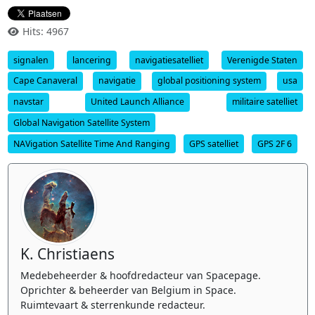
Hits: 4967
signalen
lancering
navigatiesatelliet
Verenigde Staten
Cape Canaveral
navigatie
global positioning system
usa
navstar
United Launch Alliance
militaire satelliet
Global Navigation Satellite System
NAVigation Satellite Time And Ranging
GPS satelliet
GPS 2F 6
K. Christiaens
Medebeheerder & hoofdredacteur van Spacepage.
Oprichter & beheerder van Belgium in Space.
Ruimtevaart & sterrenkunde redacteur.