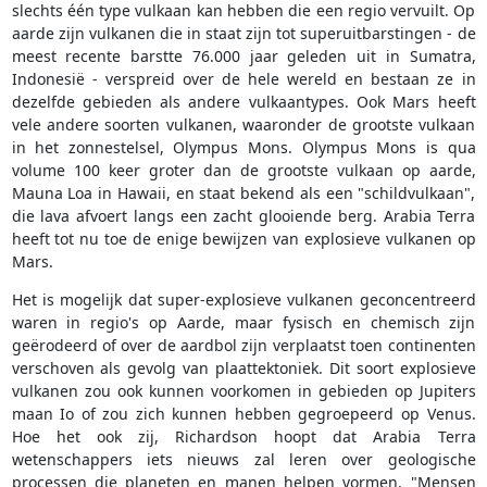
slechts één type vulkaan kan hebben die een regio vervuilt. Op
aarde zijn vulkanen die in staat zijn tot superuitbarstingen - de
meest recente barstte 76.000 jaar geleden uit in Sumatra,
Indonesië - verspreid over de hele wereld en bestaan ze in
dezelfde gebieden als andere vulkaantypes. Ook Mars heeft
vele andere soorten vulkanen, waaronder de grootste vulkaan
in het zonnestelsel, Olympus Mons. Olympus Mons is qua
volume 100 keer groter dan de grootste vulkaan op aarde,
Mauna Loa in Hawaii, en staat bekend als een "schildvulkaan",
die lava afvoert langs een zacht glooiende berg. Arabia Terra
heeft tot nu toe de enige bewijzen van explosieve vulkanen op
Mars.
Het is mogelijk dat super-explosieve vulkanen geconcentreerd
waren in regio's op Aarde, maar fysisch en chemisch zijn
geërodeerd of over de aardbol zijn verplaatst toen continenten
verschoven als gevolg van plaattektoniek. Dit soort explosieve
vulkanen zou ook kunnen voorkomen in gebieden op Jupiters
maan Io of zou zich kunnen hebben gegroepeerd op Venus.
Hoe het ook zij, Richardson hoopt dat Arabia Terra
wetenschappers iets nieuws zal leren over geologische
processen die planeten en manen helpen vormen. "Mensen