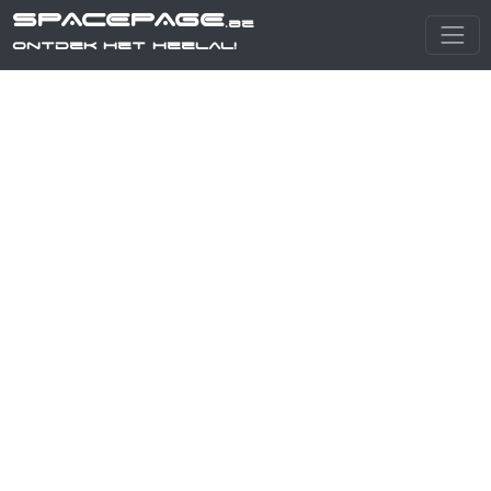
SPACEPAGE
.be
Ontdek het heelal!