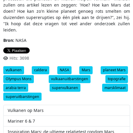
zullen ons artikel lezen en zeggen: 'Hoe? Hoe kan Mars dat
doen? Hoe kan zo'n kleine planeet genoeg rots smelten om
duizenden supererupties op één plek aan te drijven?", zei hij.
"Ik hoop dat deze vragen tot veel ander onderzoek zullen
leiden.
Bron:
NASA
Hits: 3698
vulkanen
caldera
NASA
Mars
planeet Mars
Olympus Mons
vulkaanuitbarstingen
topografie
arabia terra
supervulkanen
marsklimaat
superuitbarstingen
Vulkanen op Mars
Mariner 6 & 7
Inspiration Mars: de ultieme relatietest rondom Mars