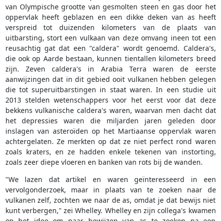
van Olympische grootte van gesmolten steen en gas door het
oppervlak heeft geblazen en een dikke deken van as heeft
verspreid tot duizenden kilometers van de plaats van
uitbarsting, stort een vulkaan van deze omvang ineen tot een
reusachtig gat dat een "caldera" wordt genoemd. Caldera's,
die ook op Aarde bestaan, kunnen tientallen kilometers breed
zijn. Zeven caldera's in Arabia Terra waren de eerste
aanwijzingen dat in dit gebied ooit vulkanen hebben gelegen
die tot superuitbarstingen in staat waren. In een studie uit
2013 stelden wetenschappers voor het eerst voor dat deze
bekkens vulkanische caldera's waren, waarvan men dacht dat
het depressies waren die miljarden jaren geleden door
inslagen van asteroïden op het Martiaanse oppervlak waren
achtergelaten. Ze merkten op dat ze niet perfect rond waren
zoals kraters, en ze hadden enkele tekenen van instorting,
zoals zeer diepe vloeren en banken van rots bij de wanden.
"We lazen dat artikel en waren geïnteresseerd in een
vervolgonderzoek, maar in plaats van te zoeken naar de
vulkanen zelf, zochten we naar de as, omdat je dat bewijs niet
kunt verbergen," zei Whelley. Whelley en zijn collega's kwamen
op het idee om naar bewijzen van as te zoeken na een