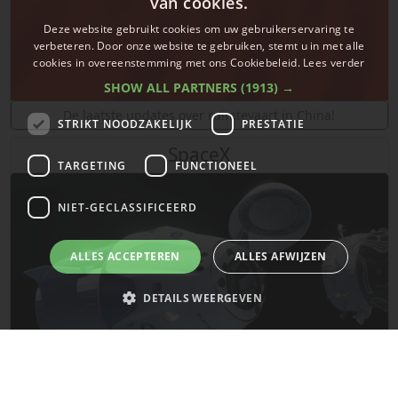
van cookies.
Deze website gebruikt cookies om uw gebruikerservaring te
verbeteren. Door onze website te gebruiken, stemt u in met alle
cookies in overeenstemming met ons Cookiebeleid.
Lees verder
SHOW ALL PARTNERS
(1913) →
De laatste updates over ruimtevaart in China!
STRIKT NOODZAKELIJK
PRESTATIE
SpaceX
TARGETING
FUNCTIONEEL
NIET-GECLASSIFICEERD
ALLES ACCEPTEREN
ALLES AFWIJZEN
DETAILS WEERGEVEN
Strikt noodzakelijk
Prestatie
Targeting
Functioneel
Niet-geclassificeerd