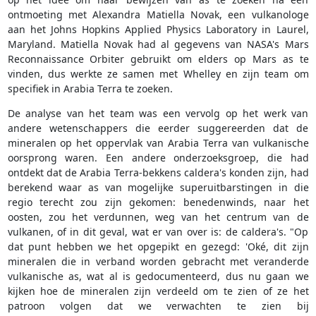
ontmoeting met Alexandra Matiella Novak, een vulkanologe
aan het Johns Hopkins Applied Physics Laboratory in Laurel,
Maryland. Matiella Novak had al gegevens van NASA's Mars
Reconnaissance Orbiter gebruikt om elders op Mars as te
vinden, dus werkte ze samen met Whelley en zijn team om
specifiek in Arabia Terra te zoeken.
De analyse van het team was een vervolg op het werk van
andere wetenschappers die eerder suggereerden dat de
mineralen op het oppervlak van Arabia Terra van vulkanische
oorsprong waren. Een andere onderzoeksgroep, die had
ontdekt dat de Arabia Terra-bekkens caldera's konden zijn, had
berekend waar as van mogelijke superuitbarstingen in die
regio terecht zou zijn gekomen: benedenwinds, naar het
oosten, zou het verdunnen, weg van het centrum van de
vulkanen, of in dit geval, wat er van over is: de caldera's. "Op
dat punt hebben we het opgepikt en gezegd: 'Oké, dit zijn
mineralen die in verband worden gebracht met veranderde
vulkanische as, wat al is gedocumenteerd, dus nu gaan we
kijken hoe de mineralen zijn verdeeld om te zien of ze het
patroon volgen dat we verwachten te zien bij