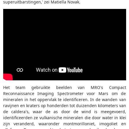
superuitbarstingen,' zei Matiella Novak.
Het team gebruikte beelden van MRO's Compact
Reconnaissance Imaging Spectrometer voor Mars om de
mineralen in het oppervlak te identificeren. In de wanden van
ravijnen en kraters op honderden tot duizenden kilometers van
de caldera's, waar de as door de wind is meegevoerd,
identificeerden ze vulkanische mineralen die door water in klei
zijn veranderd, waaronder montmorilloniet, imogoliet en