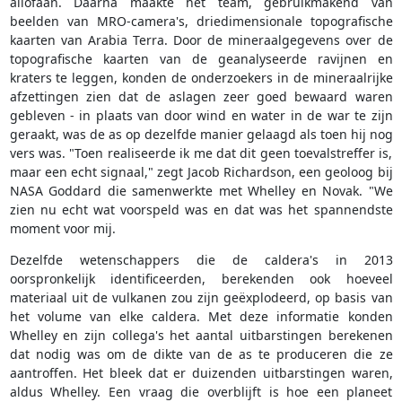
allofaan. Daarna maakte het team, gebruikmakend van
beelden van MRO-camera's, driedimensionale topografische
kaarten van Arabia Terra. Door de mineraalgegevens over de
topografische kaarten van de geanalyseerde ravijnen en
kraters te leggen, konden de onderzoekers in de mineraalrijke
afzettingen zien dat de aslagen zeer goed bewaard waren
gebleven - in plaats van door wind en water in de war te zijn
geraakt, was de as op dezelfde manier gelaagd als toen hij nog
vers was. "Toen realiseerde ik me dat dit geen toevalstreffer is,
maar een echt signaal," zegt Jacob Richardson, een geoloog bij
NASA Goddard die samenwerkte met Whelley en Novak. "We
zien nu echt wat voorspeld was en dat was het spannendste
moment voor mij.
Dezelfde wetenschappers die de caldera's in 2013
oorspronkelijk identificeerden, berekenden ook hoeveel
materiaal uit de vulkanen zou zijn geëxplodeerd, op basis van
het volume van elke caldera. Met deze informatie konden
Whelley en zijn collega's het aantal uitbarstingen berekenen
dat nodig was om de dikte van de as te produceren die ze
aantroffen. Het bleek dat er duizenden uitbarstingen waren,
aldus Whelley. Een vraag die overblijft is hoe een planeet