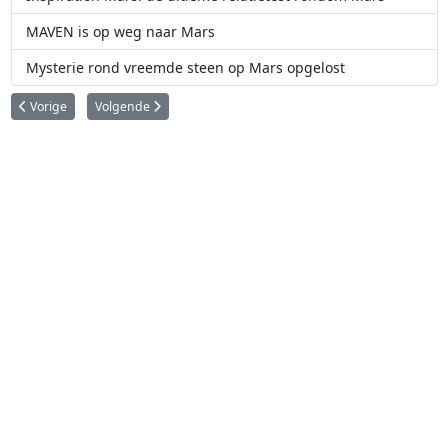
MAVEN is op weg naar Mars
Mysterie rond vreemde steen op Mars opgelost
Vorig artikel: NASA's InSight Marslander detecteert drie grote Marsbeving
Volgende artikel: NASA's Perseverance Rover verzamelt puzz
Vorige
Volgende